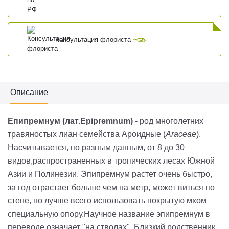
Консультация флориста
Описание
Епипремнум (лат.Epipremnum
)
- род многолетних
травяностых лиан семейства Ароидные (
Araceae
).
Насчитывается, по разным данным, от 8
до 30
видов,распространенных в тропических лесах Южной
Азии и Полинезии. Эпипремнум растет очень быстро,
за год отрастает больше чем на метр, может виться по
стене, но лучше всего использовать покрытую мхом
специальную опору.Научное название эпипремнум в
переводе означает "на стволах". Близкий родственник