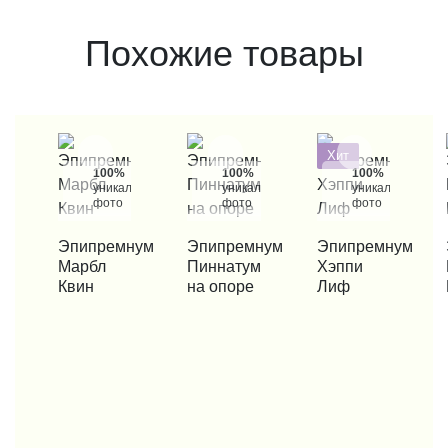
Похожие товары
Хит
100%
100%
100%
уникальные
уникальные
уникальные
фото
фото
фото
КУПИТЬ В 1 КЛИК
Эпипремнум
КУПИТЬ В 1 КЛИК
Эпипремнум
КУПИТЬ В 1 КЛИК
Эпипремнум
КУП
Марбл
Пиннатум
Хэппи
Квин
на опоре
Лиф