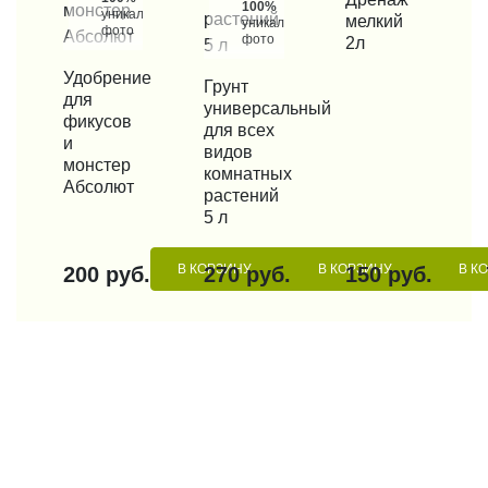
100%
уникальные
мелкий
уникальные
фото
фото
2л
КУПИТЬ В 1 КЛИК
Удобрение
КУПИТЬ В 1 КЛИК
Грунт
для
универсальный
фикусов
для всех
и
видов
монстер
комнатных
Абсолют
растений
5 л
В КОРЗИНУ
В КОРЗИНУ
В К
200 руб.
270 руб.
150 руб.