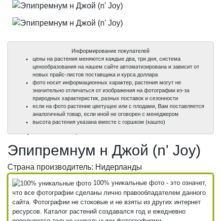
Информирование покупателей
цены на растения меняются каждые два, три дня, система
ценообразования на нашем сайте автоматизирована и зависит от
новых прайс-листов поставщика и курса доллара
фото носит информационных характер, растения могут не
значительно отличаться от изображения на фотографии из-за
природных характеристик, разных поставок и сезонности
если на фото растение цветущее или с плодами, Вам поставляется
аналогичный товар, если иной не оговорен с менеджером
100%
100%
высота растения указана вместе с горшком (кашпо)
уникальные фото
уникальные фото
Эпипремнум н Джой (n' Joy)
Страна производитель: Нидерланды
100% уникальные фото - это означет,
что все фотографии сделаны лично правообладателем данного
сайта. Фотографии не стоковые и не взяты из других интернет
ресурсов. Каталог растений создавался год и ежедневно
пополняется только уникальными фотографиями.