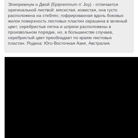
Эпипремнум н Джой (Epipremnum n' Joy) - отличается
оригинальной листвой: мясистая, кожистая, она густо
расположена на стеблях; гофрированная вдоль боковых
жилок поверхность листовых пластин окрашена в зеленый
цвет; серебристые пятна и штрихи расположены в
произвольном порядке, но, в большинстве случаев,
серебристый цвет преобладает по краям листовых
пластин. Родина: Юго-Восточная Азия, Австралия.