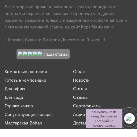
Все авторские права на материалы сайта принадлежат
авторам и охраняются законом. Перепечатка в других
изданиях возможна только с письменного согласия автора и
с указанием активной ссылки на сайт
https://la-kosta.ru
.
г. Москва, бульвар Дмитрия Донского, д. 9, корп. 1
Наши отзывы
Комнатные растения
О нас
Готовые композиции
Новости
Для офиса
Статьи
Для сада
Отзывы
Горшки кашпо
Сертификаты
Консультации по
Сопутствующие товары
Акции и скидки
уходу без покупки
растений не
Мастерская Bohan
Доставка и оплата
предоставляем
Ритуальная флористика
Услуги