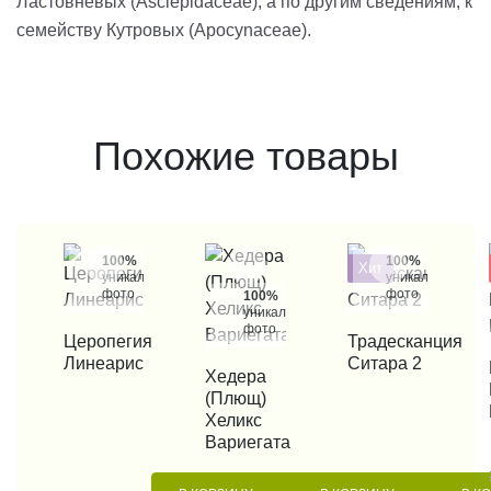
Ластовневых (Asclepidaceae), а по другим сведениям, к
семейству Кутровых (Apocynaceae).
Похожие товары
100%
100%
Хит
уникальные
уникальные
фото
фото
100%
уникальные
фото
КУПИТЬ В 1 КЛИК
Церопегия
КУПИТЬ В 1 КЛИК
Традесканция
Линеарис
Ситара 2
КУП
КУПИТЬ В 1 КЛИК
Хедера
(Плющ)
Хеликс
Вариегата