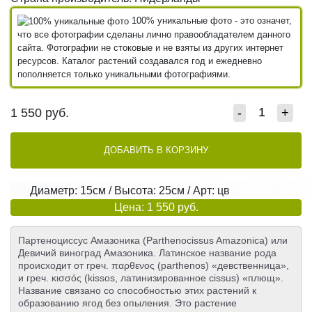
100% уникальные фото - это означет,
что все фотографии сделаны лично правообладателем данного
сайта. Фотографии не стоковые и не взяты из других интернет
ресурсов. Каталог растений создавался год и ежедневно
пополняется только уникальными фотографиями.
1 550
руб.
-
+
ДОБАВИТЬ В КОРЗИНУ
Диаметр: 15см / Высота: 25см / Арт: цв
Цена: 1 550 руб.
Партеноциссус Амазоника (Parthenocissus Amazonica) или
Девичий виноград Амазоника. Латинское название рода
происходит от греч. παρθενος (parthenos) «девственница»,
и греч. κισσός (kissos, латинизированное cissus) «плющ».
Название связано со способностью этих растений к
образованию ягод без опыления. Это растение