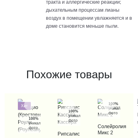
тракта и аллергические реакции;
дыхательным процессам лианы
воздух в помещении увлажняется и в
доме становится меньше пыли.
Похожие товары
100%
Хит
уникальные
100%
фото
уникальные
100%
фото
уникальные
КУПИТЬ В 1 КЛИК
Солейролия
фото
Микс 2
КУПИТЬ В 1 КЛИК
Рипсалис
КУП