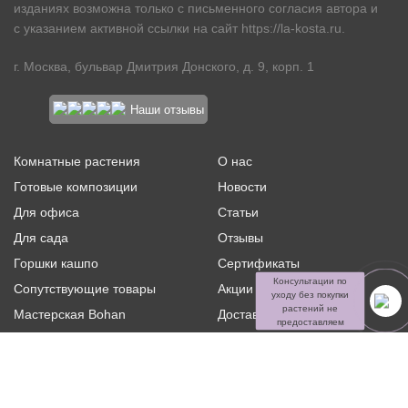
изданиях возможна только с письменного согласия автора и
с указанием активной ссылки на сайт
https://la-kosta.ru
.
г. Москва, бульвар Дмитрия Донского, д. 9, корп. 1
Наши отзывы
Комнатные растения
О нас
Готовые композиции
Новости
Для офиса
Статьи
Для сада
Отзывы
Горшки кашпо
Сертификаты
Консультации по
Сопутствующие товары
Акции и скидки
уходу без покупки
растений не
Мастерская Bohan
Доставка и оплата
предоставляем
Ритуальная флористика
Услуги
Распродажа
Контакты
Политика конфиденциальности и оферта
Пользовательское