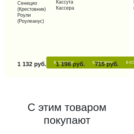
Кассута
КУПИТЬ В 1 КЛИК
Сенецио
Кассера
(Крестовник)
Роули
(Роулеанус)
В КОРЗИНУ
В КОРЗИНУ
В К
1 132 руб.
1 198 руб.
715 руб.
С этим товаром
покупают