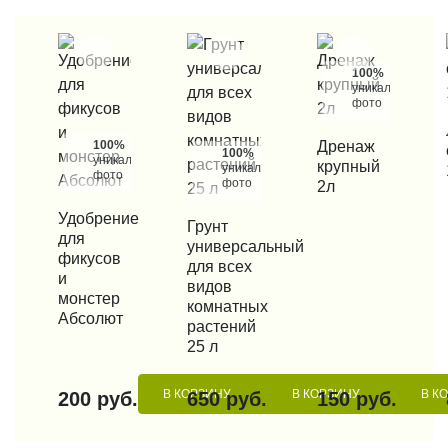
100%
уникальные
фото
КУП
100%
КУПИТЬ В 1 КЛИК
Дренаж
100%
уникальные
крупный
уникальные
фото
фото
2л
КУПИТЬ В 1 КЛИК
Удобрение
КУПИТЬ В 1 КЛИК
Грунт
для
универсальный
фикусов
для всех
и
видов
монстер
комнатных
Абсолют
растений
25 л
В КОРЗИНУ
В КОРЗИНУ
В К
200 руб.
650 руб.
150 руб.