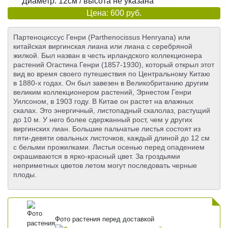
Диаметр: 12см / высота не указана
Цена: 600 руб.
Партеноциссус Генри (Parthenocissus Henryana) или
китайская виргинская лиана или лиана с серебряной
жилкой. Был назван в честь ирландского коллекционера
растений Огастина Генри (1857-1930), который открыл этот
вид во время своего путешествия по Центральному Китаю
в 1880-х годах. Он был завезен в Великобританию другим
великим коллекционером растений, Эрнестом Генри
Уилсоном, в 1903 году. В Китае он растет на влажных
скалах. Это энергичный, листопадный скалолаз, растущий
до 10 м. У него более сдержанный рост, чем у других
виргинских лиан. Большие пальчатые листья состоят из
пяти-девяти овальных листочков, каждый длиной до 12 см
с белыми прожилками. Листья осенью перед опадением
окрашиваются в ярко-красный цвет. За гроздьями
неприметных цветов летом могут последовать черные
плоды.
Фото растения перед доставкой