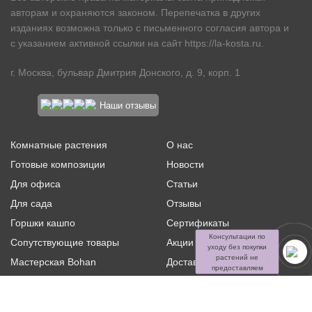
авторам и охраняются законом. Перепечатка в других
изданиях возможна только с письменного согласия автора и
с указанием активной ссылки на сайт
https://la-kosta.ru
.
г. Москва, бульвар Дмитрия Донского, д. 9, корп. 1
Наши отзывы
Комнатные растения
О нас
Готовые композиции
Новости
Для офиса
Статьи
Для сада
Отзывы
Горшки кашпо
Сертификаты
Консультации по
Сопутствующие товары
Акции и скидки
уходу без покупки
растений не
Мастерская Bohan
Доставка и оплата
предоставляем
Ритуальная флористика
Услуги
Распродажа
Контакты