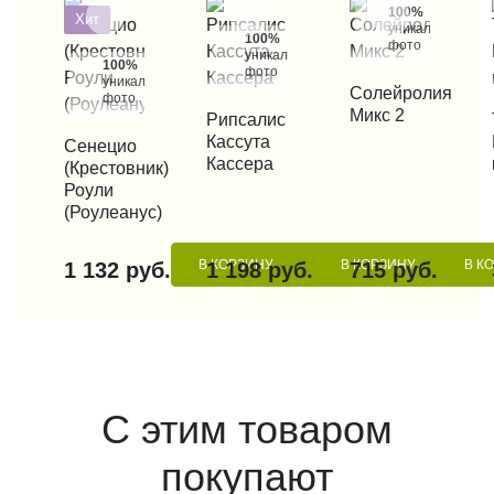
100%
Хит
уникальные
100%
фото
уникальные
100%
фото
уникальные
КУПИТЬ В 1 КЛИК
Солейролия
фото
Микс 2
КУПИТЬ В 1 КЛИК
Рипсалис
КУП
Кассута
КУПИТЬ В 1 КЛИК
Сенецио
Кассера
(Крестовник)
Роули
(Роулеанус)
В КОРЗИНУ
В КОРЗИНУ
В К
1 132 руб.
1 198 руб.
715 руб.
С этим товаром
покупают