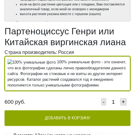
если на фото растение цветущее или с плодами, Вам поставляется
аналогичный товар, если иной не оговорен с менеджером
100%
100%
100%
высота растения указана вместе с горшком (кашпо)
уникальные фото
уникальные фото
уникальные фото
Партеноциссус Генри или
Китайская виргинская лиана
Страна производитель: Россия
100% уникальные фото - это означет,
что все фотографии сделаны лично правообладателем данного
сайта. Фотографии не стоковые и не взяты из других интернет
ресурсов. Каталог растений создавался год и ежедневно
пополняется только уникальными фотографиями.
600
руб.
-
+
ДОБАВИТЬ В КОРЗИНУ