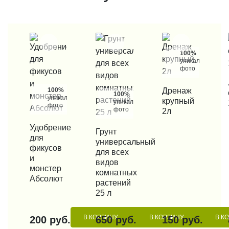
100%
уникальные
фото
КУП
100%
КУПИТЬ В 1 КЛИК
Дренаж
100%
уникальные
крупный
уникальные
фото
фото
2л
КУПИТЬ В 1 КЛИК
Удобрение
КУПИТЬ В 1 КЛИК
Грунт
для
универсальный
фикусов
для всех
и
видов
монстер
комнатных
Абсолют
растений
25 л
В КОРЗИНУ
В КОРЗИНУ
В К
200 руб.
650 руб.
150 руб.