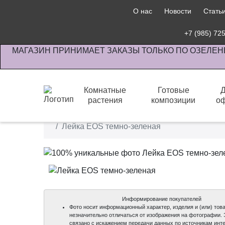
О нас
Новости
Стать
+7 (985) 72
МАГАЗИН ПРИНИМАЕТ ЗАКАЗЫ ТОЛЬКО ПО ОЗЕЛЕН
Комнатные
Готовые
растения
композиции
о
Интернет-магазин по озеленению предприятии офи
Лейка EOS темно-зеленая
Информирование покупателей
Фото носит информационный характер, изделия и (или) това
незначительно отличаться от изображения на фотографии.
связано с искажением передачи данных по источникам инте