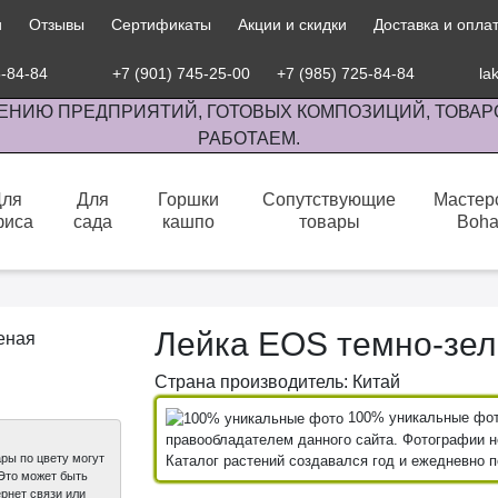
и
Отзывы
Сертификаты
Акции и скидки
Доставка и опла
5-84-84
+7 (901) 745-25-00
+7 (985) 725-84-84
la
ЕНИЮ ПРЕДПРИЯТИЙ, ГОТОВЫХ КОМПОЗИЦИЙ, ТОВАР
РАБОТАЕМ.
Для
Для
Горшки
Сопутствующие
Мастер
фиса
сада
кашпо
товары
Boh
сов комнатными растениями, продажа изделий ручной работы.
Лейка EOS темно-зе
Страна производитель: Китай
100% уникальные фото
правообладателем данного сайта. Фотографии не
ры по цвету могут
Каталог растений создавался год и ежедневно 
 Это может быть
рнет связи или