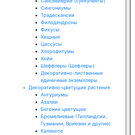
Сансевиерии (суккуленты)
Сингониумы
Традескансии
Филодендроны
Фикусы
Хищные
Циссусы
Хлорофитумы
Хойи
Шеффлеры (Шефлеры)
Декоративно-лиственные
единичные экземлляры
Декоративно-цветущие растения
Антуриумы
Азалии
Бегонии цветущие
Бромелиевые (Тилландсии,
Гузмании, Вриезии и другие)
Каланхое