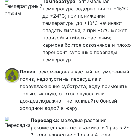
Температура:
оптимальная
температура содержания от +15°C
до +24°C; при понижении
температуры до +10°C начинают
опадать листья, а при +5°C может
произойти гибель растения;
кармона боится сквозняков и плохо
переносит суточные перепады
температур.
Полив:
рекомендован частый, но умеренный
полив, недопустимы пересушка и
переувлажнение субстрата; воду применять
только мягкую, отстоявшуюся или
дождевую;важно - не поливайте бонсай
холодной водой в жару.
Пересадка:
молодые растения
рекомендовано пересаживать 1 раз в 2-
3 года, взрослые - 1 раз в 4 года;