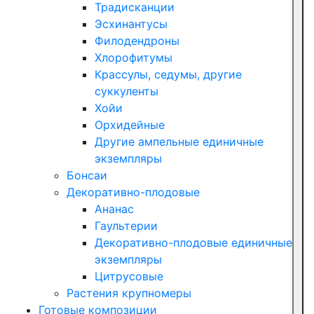
Традисканции
Эсхинантусы
Филодендроны
Хлорофитумы
Крассулы, седумы, другие
суккуленты
Хойи
Орхидейные
Другие ампельные единичные
экземпляры
Бонсаи
Декоративно-плодовые
Ананас
Гаультерии
Декоративно-плодовые единичные
экземпляры
Цитрусовые
Растения крупномеры
Готовые композиции