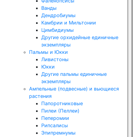
Фаленопсисы
Ванды
Дендробиумы
Камбрии и Мильтонии
Цимбидиумы
Другие орхидейные единичные
экземпляры
Пальмы и Юкки
Ливистоны
Юкки
Другие пальмы единичные
экземпляры
Ампельные (подвесные) и вьющиеся
растения
Папоротниковые
Пилеи (Пеллеи)
Пеперомии
Рипсалисы
Эпипремнумы