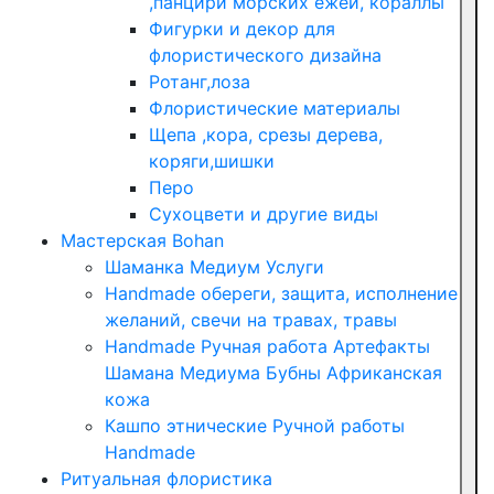
,панцири морских ежей, кораллы
Фигурки и декор для
флористического дизайна
Ротанг,лоза
Флористические материалы
Щепа ,кора, срезы дерева,
коряги,шишки
Перо
Сухоцвети и другие виды
Мастерская Bohan
Шаманка Медиум Услуги
Handmade обереги, защита, исполнение
желаний, свечи на травах, травы
Handmade Ручная работа Артефакты
Шамана Медиума Бубны Африканская
кожа
Кашпо этнические Ручной работы
Handmade
Ритуальная флористика