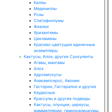
Каллы
Мединиллы
Розы
Спатифиллумы
Фиалки
Хризантемы
Цикламены
Красиво-цветущие единичные
экземпляры
Кактусы, Алое, другие Суккуленты
Агавы, мангавы
Алоэ
Адромискусы
Анакампсерос, Авонии
Гастерии, Гастералое и другие
Каудесные
Крассулы и другие подвиды
Кактусы, опунции, цереусы,
маммиллярии, гимнокалициумы,