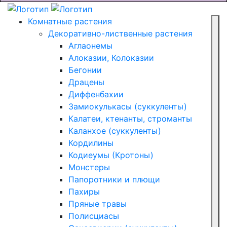
Комнатные растения
Декоративно-лиственные растения
Аглаонемы
Алоказии, Колоказии
Бегонии
Драцены
Диффенбахии
Замиокулькасы (суккуленты)
Калатеи, ктенанты, строманты
Каланхое (суккуленты)
Кордилины
Кодиеумы (Кротоны)
Монстеры
Папоротники и плющи
Пахиры
Пряные травы
Полисциасы