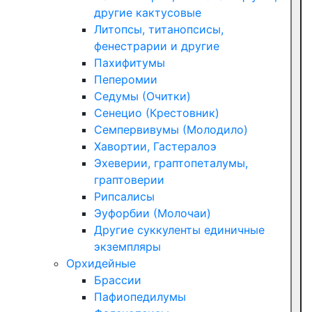
другие кактусовые
Литопсы, титанопсисы,
фенестрарии и другие
Пахифитумы
Пеперомии
Седумы (Очитки)
Сенецио (Крестовник)
Семпервивумы (Молодило)
Хавортии, Гастералоэ
Эхеверии, граптопеталумы,
граптоверии
Рипсалисы
Эуфорбии (Молочаи)
Другие суккуленты единичные
экземпляры
Орхидейные
Брассии
Пафиопедилумы