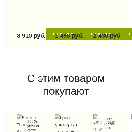
В КОРЗИНУ
В КОРЗИНУ
В
8 910 руб.
1 498 руб.
2 430 руб.
С этим товаром
покупают
100%
100%
уникальные
уникальные
фото
фото