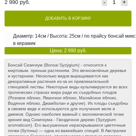
2 990
руб.
-
+
ДОБАВИТЬ В КОРЗИНУ
Диаметр: 14см / Высота: 25см / по прайсу бонсай микс
в керамик
Цена: 2 990 руб.
Бонсай Сизигиум (Bonsai Syzýgium) - относится к
миртовым. пряным растениям. Это вечнозелёные деревья
и кустарники. Несколько видов выращиваются как
декоративные растения из-за их привлекательной
глянцевой листвы. Некоторые виды культивируются во всех
тропических странах мира ради их съедобных плодов
(Розовое яблоко, Яванское яблоко, Малайское яблоко,
Водяное яблоко, Джамболан и другие). Их плоды съедобны
в свежем виде и используются для получения желе и
джемов. Однако наиболее важный с экономической точки
зрения вид Сизигиума - Гвоздичное дерево (Syzygium
aromaticum). Его высушенные нераскрывшиеся цветочные
почки (бутоны) — одна из важнейших специй. В Австралии