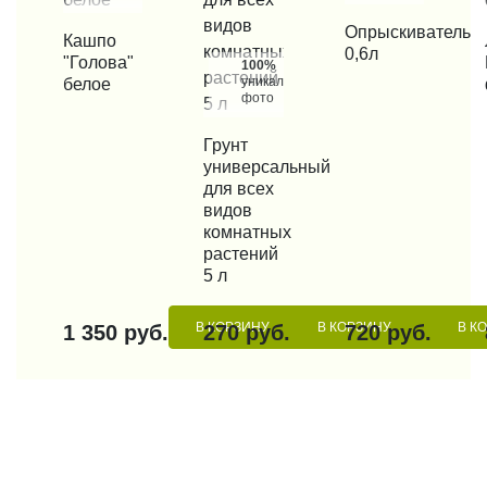
КУПИТЬ В 1 КЛИК
Опрыскиватель
КУПИТЬ В 1 КЛИК
Кашпо
КУП
0,6л
"Голова"
100%
уникальные
белое
фото
КУПИТЬ В 1 КЛИК
Грунт
универсальный
для всех
видов
комнатных
растений
5 л
В КОРЗИНУ
В КОРЗИНУ
В К
1 350 руб.
270 руб.
720 руб.