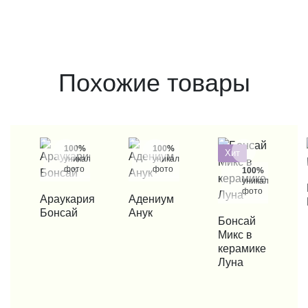
Похожие товары
100%
100%
Хит
уникальные
уникальные
фото
фото
100%
уникальные
КУП
фото
КУПИТЬ В 1 КЛИК
Араукария
КУПИТЬ В 1 КЛИК
Адениум
Бонсай
Анук
КУПИТЬ В 1 КЛИК
Бонсай
Микс в
керамике
Луна