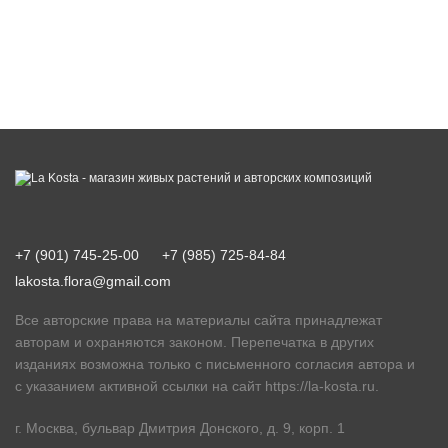
+7 (901) 745-25-00
+7 (985) 725-84-84
lakosta.flora@gmail.com
Все авторские права на материалы сайта принадлежат
авторам и охраняются законом. Перепечатка в других
изданиях возможна только с письменного согласия автора и
с указанием активной ссылки на сайт
https://la-kosta.ru
.
г. Москва, бульвар Дмитрия Донского, д. 9, корп. 1