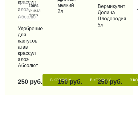
КУП
мелкий
100%
КУПИТЬ В 1 КЛИК
Вермикулит
уникальные
2л
Долина
фото
Плодородия
5л
КУПИТЬ В 1 КЛИК
Удобрение
для
кактусов
агав
крассул
алоэ
Абсолют
В КОРЗИНУ
В КОРЗИНУ
В К
250 руб.
150 руб.
250 руб.