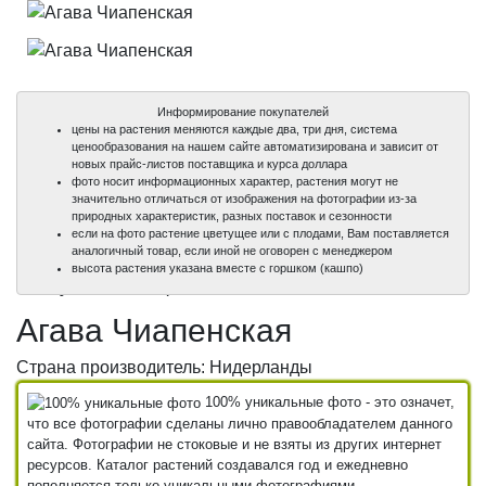
Информирование покупателей
цены на растения меняются каждые два, три дня, система
ценообразования на нашем сайте автоматизирована и зависит от
новых прайс-листов поставщика и курса доллара
фото носит информационных характер, растения могут не
значительно отличаться от изображения на фотографии из-за
природных характеристик, разных поставок и сезонности
если на фото растение цветущее или с плодами, Вам поставляется
аналогичный товар, если иной не оговорен с менеджером
100%
100%
высота растения указана вместе с горшком (кашпо)
уникальные фото
уникальные фото
Агава Чиапенская
Страна производитель: Нидерланды
100% уникальные фото - это означет,
что все фотографии сделаны лично правообладателем данного
сайта. Фотографии не стоковые и не взяты из других интернет
ресурсов. Каталог растений создавался год и ежедневно
пополняется только уникальными фотографиями.