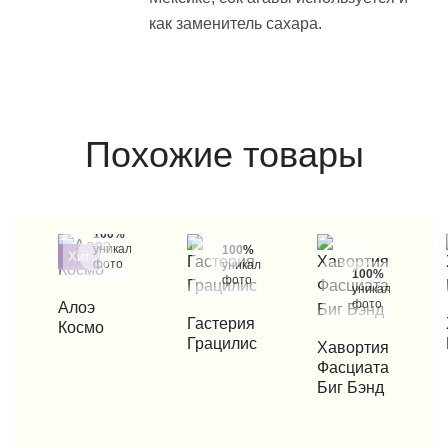
как заменитель сахара.
Похожие товары
100%
уникальные
100%
Хит
фото
уникальные
100%
фото
уникальные
фото
КУПИТЬ В 1 КЛИК
Алоэ
КУПИТЬ В 1 КЛИК
Гастерия
КУП
Космо
Грацилис
КУПИТЬ В 1 КЛИК
Хавортия
Фасциата
Биг Бэнд