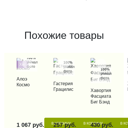
Похожие товары
100%
уникальные
100%
Хит
фото
уникальные
100%
фото
уникальные
фото
КУПИТЬ В 1 КЛИК
Алоэ
КУПИТЬ В 1 КЛИК
Гастерия
КУП
Космо
Грацилис
КУПИТЬ В 1 КЛИК
Хавортия
Фасциата
Биг Бэнд
В КОРЗИНУ
В КОРЗИНУ
В К
1 067 руб.
257 руб.
430 руб.