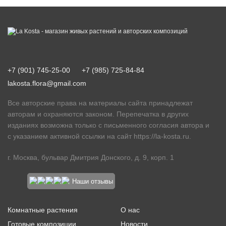
+7 (901) 745-25-00
+7 (985) 725-84-84
lakosta.flora@gmail.com
Все авторские права на материалы сайта принадлежат
авторам и охраняются законом. Перепечатка в других
изданиях возможна только с письменного согласия автора и
с указанием активной ссылки на сайт
https://la-kosta.ru
.
г. Москва, бульвар Дмитрия Донского, д. 9, корп. 1
Наши отзывы
Комнатные растения
О нас
Готовые композиции
Новости