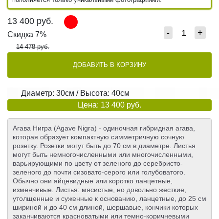
13 400
руб.
-
+
Скидка 7%
14 478 руб.
ДОБАВИТЬ В КОРЗИНУ
Диаметр: 30см / Высота: 40см
Цена: 13 400 руб.
Агава Нигра (Agave Nigra) - одиночная гибридная агава,
которая образует компактную симметричную сочную
розетку. Розетки могут быть до 70 см в диаметре. Листья
могут быть немногочисленными или многочисленными,
варьирующими по цвету от зеленого до серебристо-
зеленого до почти сизовато-серого или голубоватого.
Обычно они яйцевидные или коротко ланцетные,
изменчивые. Листья: мясистые, но довольно жесткие,
утолщенные и суженные к основанию, ланцетные, до 25 см
шириной и до 40 см длиной, шершавые, кончики которых
заканчиваются красноватыми или темно-коричневыми