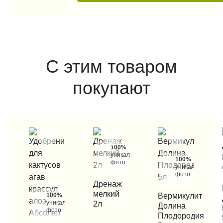
С этим товаром
покупают
100%
уникальные
100%
фото
уникальные
фото
КУПИТЬ В 1 КЛИК
Дренаж
КУП
мелкий
100%
КУПИТЬ В 1 КЛИК
Вермикулит
уникальные
2л
Долина
фото
Плодородия