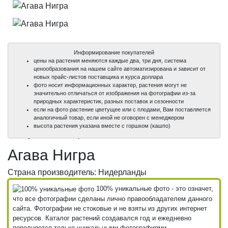
Информирование покупателей
цены на растения меняются каждые два, три дня, система
ценообразования на нашем сайте автоматизирована и зависит от
новых прайс-листов поставщика и курса доллара
фото носит информационных характер, растения могут не
значительно отличаться от изображения на фотографии из-за
природных характеристик, разных поставок и сезонности
если на фото растение цветущее или с плодами, Вам поставляется
аналогичный товар, если иной не оговорен с менеджером
100%
100%
высота растения указана вместе с горшком (кашпо)
уникальные фото
уникальные фото
Агава Нигра
Страна производитель: Нидерланды
100% уникальные фото - это означет,
что все фотографии сделаны лично правообладателем данного
сайта. Фотографии не стоковые и не взяты из других интернет
ресурсов. Каталог растений создавался год и ежедневно
пополняется только уникальными фотографиями.