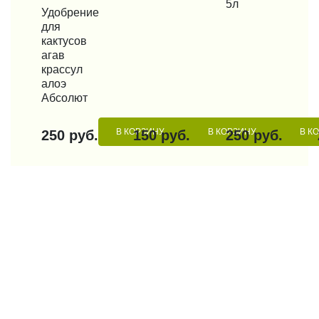
5л
КУПИТЬ В 1 КЛИК
Удобрение
для
кактусов
агав
крассул
алоэ
Абсолют
В КОРЗИНУ
В КОРЗИНУ
В К
250 руб.
150 руб.
250 руб.