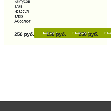
кактусов
агав
крассул
алоэ
Абсолют
В КОРЗИНУ
В КОРЗИНУ
В К
250 руб.
150 руб.
250 руб.