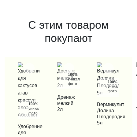
С этим товаром
покупают
100%
уникальные
100%
фото
уникальные
фото
КУПИТЬ В 1 КЛИК
Дренаж
КУП
мелкий
100%
КУПИТЬ В 1 КЛИК
Вермикулит
уникальные
2л
Долина
фото
Плодородия
5л
КУПИТЬ В 1 КЛИК
Удобрение
для