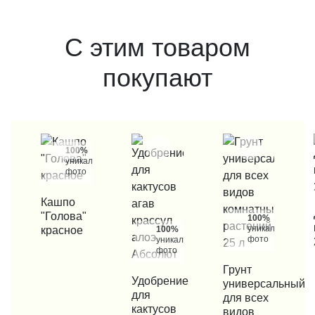
С этим товаром
покупают
100%
уникальные
фото
КУПИТЬ В 1 КЛИК
Кашпо
КУП
"Голова"
100%
уникальные
красное
100%
фото
уникальные
фото
КУПИТЬ В 1 КЛИК
Грунт
КУПИТЬ В 1 КЛИК
Удобрение
универсальный
для
для всех
кактусов
видов