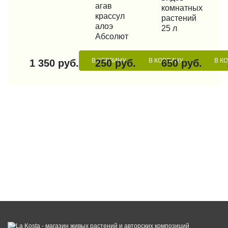
агав
комнатных
крассул
растений
алоэ
25 л
Абсолют
В КОРЗИНУ
В КОРЗИНУ
В К
1 350 руб.
250 руб.
650 руб.