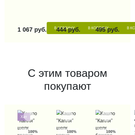
В КОРЗИНУ
В КОРЗИНУ
В К
1 067 руб.
444 руб.
495 руб.
С этим товаром
покупают
Хит
100%
100%
100%