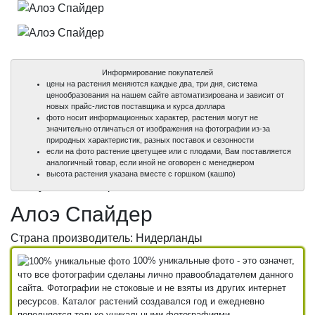
Информирование покупателей
цены на растения меняются каждые два, три дня, система
ценообразования на нашем сайте автоматизирована и зависит от
новых прайс-листов поставщика и курса доллара
фото носит информационных характер, растения могут не
значительно отличаться от изображения на фотографии из-за
природных характеристик, разных поставок и сезонности
если на фото растение цветущее или с плодами, Вам поставляется
аналогичный товар, если иной не оговорен с менеджером
100%
100%
высота растения указана вместе с горшком (кашпо)
уникальные фото
уникальные фото
Алоэ Спайдер
Страна производитель: Нидерланды
100% уникальные фото - это означет,
что все фотографии сделаны лично правообладателем данного
сайта. Фотографии не стоковые и не взяты из других интернет
ресурсов. Каталог растений создавался год и ежедневно
пополняется только уникальными фотографиями.