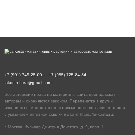
+7 (901) 745-25-00
+7 (985) 725-84-84
lakosta.flora@gmail.com
Все авторские права на материалы сайта принадлежат
авторам и охраняются законом. Перепечатка в других
изданиях возможна только с письменного согласия автора и
с указанием активной ссылки на сайт
https://la-kosta.ru
.
г. Москва, бульвар Дмитрия Донского, д. 9, корп. 1