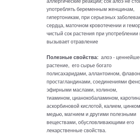
аллергические реакции; сок алоэ не сто
употреблять беременным женщинам,
гипертоникам, при серьезных заболева
сердца, маточном кровотечении и гемо
чистый сок растения при употреблении 
вызывает отравление
Полезные свойства:
алоэ - ценнейше
растение, его сырье богато
полисахаридами, аллантоином, фла
во
простагландинами, соединениями фено
эфирными маслами, холином,
тиамином,
цианокобаламином
, каротин
аскорбиновой кислотой, калием, цинком
медью, магнием и другими полезными
веществами, обусловливающими его
лекарственные свойства.