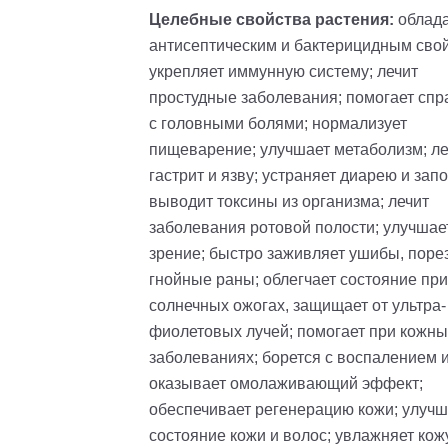
Целебные свойства растения:
облада
антисептическим и бактерицидным сво
укрепляет иммунную систему; лечит
простудные заболевания; помогает спр
с головными болями; нормализует
пищеварение; улучшает метаболизм; ле
гастрит и язву; устраняет диарею и запо
выводит токсины из организма; лечит
заболевания ротовой полости; улучшае
зрение; быстро заживляет ушибы, поре
гнойные раны; облегчает состояние при
солнечных ожогах, защищает от
ультра-
фиолетовых лучей; помогает при кожны
заболеваниях; борется с воспалением и
оказывает омолаживающий эффект;
обеспечивает регенерацию кожи; улучш
состояние кожи и волос; увлажняет кожу