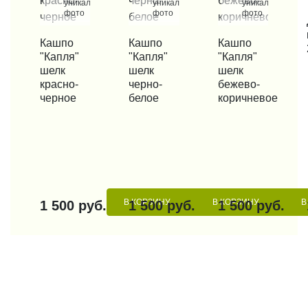
уникальные
уникальные
уникальные
фото
фото
фото
КУП
КУПИТЬ В 1 КЛИК
Кашпо
КУПИТЬ В 1 КЛИК
Кашпо
КУПИТЬ В 1 КЛИК
Кашпо
"Капля"
"Капля"
"Капля"
шелк
шелк
шелк
красно-
черно-
бежево-
черное
белое
коричневое
В КОРЗИНУ
В КОРЗИНУ
В
1 500 руб.
1 500 руб.
1 500 руб.