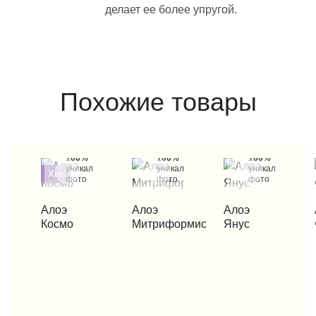
делает ее более упругой.
Похожие товары
100%
100%
100%
уникальные
уникальные
уникальные
Хит
фото
фото
фото
КУПИТЬ В 1 КЛИК
КУПИТЬ В 1 КЛИК
КУПИТЬ В 1 КЛИК
КУП
Алоэ
Алоэ
Алоэ
Космо
Митриформис
Янус