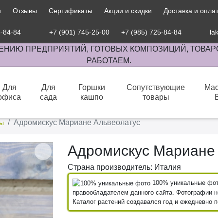
и
Отзывы
Сертификаты
Акции и скидки
Доставка и опла
5-84-84
+7 (901) 745-25-00
+7 (985) 725-84-84
la
ЕНИЮ ПРЕДПРИЯТИЙ, ГОТОВЫХ КОМПОЗИЦИЙ, ТОВАР
РАБОТАЕМ.
Для
Для
Горшки
Сопутствующие
Мас
офиса
сада
кашпо
товары
сов комнатными растениями, продажа изделий ручной работы.
Адромискус Мариане Альвеолатус
ы
Адромискус Мариане
Страна производитель: Италия
100% уникальные фото
правообладателем данного сайта. Фотографии не
Каталог растений создавался год и ежедневно 