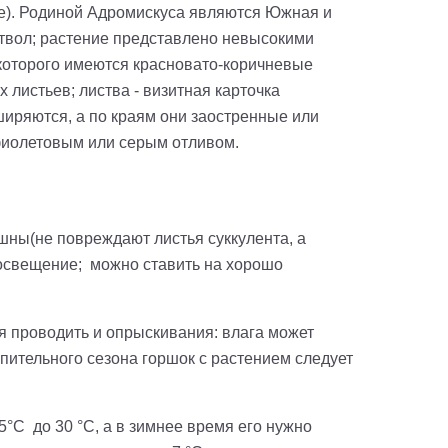
ae). Родиной Адромискуса являются Южная и
 ствол; растение представлено невысокими
которого имеются красновато-коричневые
 листьев; листва - визитная карточка
ширяются, а по краям они заостренные или
фиолетовым или серым отливом.
шны(не повреждают листья суккулента, а
е освещение; можно ставить на хорошо
я проводить и опрыскивания: влага может
опительного сезона горшок с растением следует
°C до 30 °C, а в зимнее время его нужно