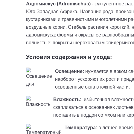
Адромискус (Adromischus)
- суккулентное ра
Юго-Западная Африка. Название рода
произош
кустарниками и травянистыми многолетними ра
воздушные корни. Стебель растения короткий, н
адромискуса: формы и окрасы ее разнообразны,
волнистые; покрыты шероховатым эпидермисом 
Условия содержания и ухода:
Освещение:
нуждается в ярком св
наоборот, ускоряют их рост и при
освещенные окна в южной части.
Влажность:
избыточная влажность 
скапливаться в основаниях листьев
поставить в поддон со мхом или ке
Температура:
в летнее время