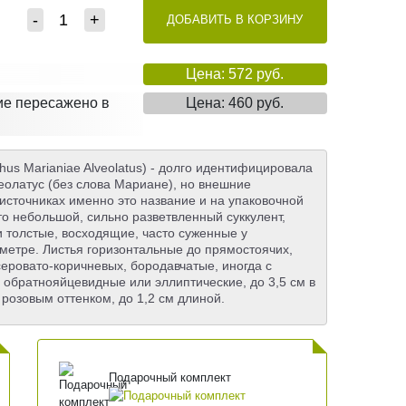
-
+
ДОБАВИТЬ В КОРЗИНУ
Цена: 572 руб.
ние пересажено в
Цена: 460 руб.
us Marianiae Alveolatus) - долго идентифицировала
веолатус (без слова Мариане), но внешние
 источниках именно это название и на упаковочной
то небольшой, сильно разветвленный суккулент,
и толстые, восходящие, часто суженные у
иаметре. Листья горизонтальные до прямостоячих,
еровато-коричневых, бородавчатые, иногда с
обратнояйцевидные или эллиптические, до 3,5 см в
 розовым оттенком, до 1,2 см длиной.
Подарочный комплект