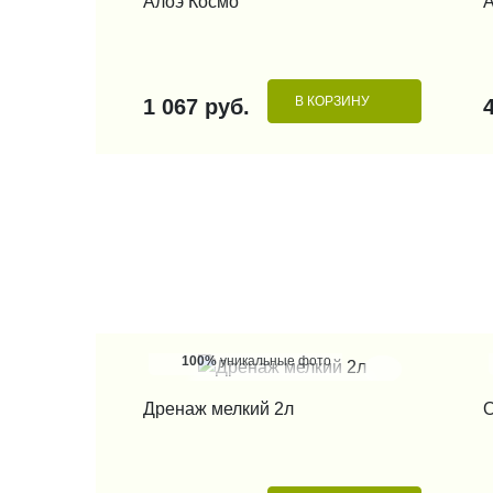
Алоэ Космо
В КОРЗИНУ
1 067 руб.
100%
уникальные фото
КУПИТЬ В 1 КЛИК
Дренаж мелкий 2л
О