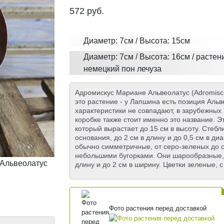
572
руб.
Диаметр: 7см / Высота: 15см
Диаметр: 7см / Высота: 16см / расте
немецкий пон лечуза
Адромискус Мариане Альвеолатус (Adromisch
это растение - у Лапшина есть позиция Аль
характеристики не совпадают, в зарубежных
коробке также стоит именно это название. Э
который вырастает до 15 см в высоту. Стебл
основания, до 2 см в длину и до 0,5 см в д
обычно симметричные, от серо-зеленых до с
небольшими бугорками. Они шарообразные, 
длину и до 2 см в ширину. Цветки зеленые, с
Фото растения перед доставкой