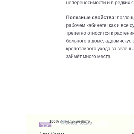
непереносимости и в редких с
Полезные свойства:
поглоща
рабочем кабинете; как и все 
трепетно относится к растени
больного в доме; адромискус 
кропотливого ухода за зелёны
займёт много места.
100%
уникальные фото
Хит
КУПИТЬ В 1 КЛИК