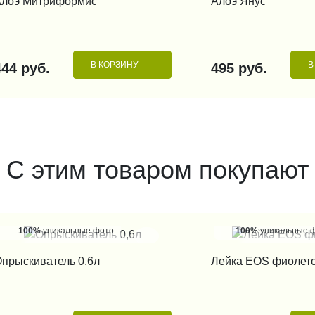
Алоэ Митриформис
Алоэ Янус
В КОРЗИНУ
В
444 руб.
495 руб.
С этим товаром покупают
100%
уникальные фото
100%
уникальные 
КУПИТЬ В 1 КЛИК
КУПИТЬ В 1
прыскиватель 0,6л
Лейка EOS фиолет