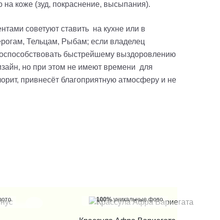
 на коже (зуд, покраснение, высыпания).
ентами советуют ставить на кухне или в
ерогам, Тельцам, Рыбам; если владелец
р и поспособствовать быстрейшему выздоровлению
изайн, но при этом не имеют времени для
лорит, привнесёт благоприятную атмосферу и не
фото
100%
уникальные фото
 КЛИК
КУПИТЬ В 1 КЛИК