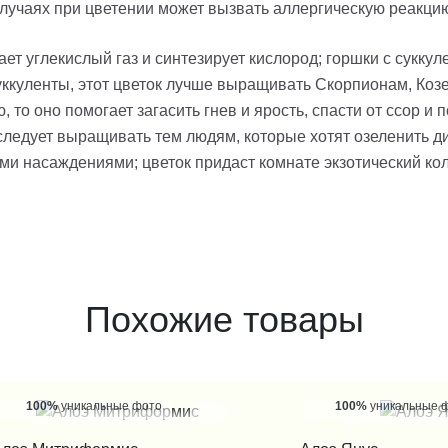
лучаях при цветении может вызвать аллергическую реакцию
ет углекислый газ и синтезирует кислород; горшки с суккул
суккуленты, этот цветок лучше выращивать Скорпионам, Коз
ю, то оно помогает загасить гнев и ярость, спасти от ссо
следует выращивать тем людям, которые хотят озеленить д
ми насаждениями; цветок придаст комнате экзотический ко
Похожие товары
100%
уникальные фото
100%
уникальные 
КУПИТЬ В 1 КЛИК
КУПИТЬ В 1