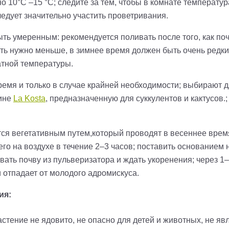
о 10°C –15 °C; следите за тем, чтобы в комнате температура
ледует значительно участить проветривания.
ть умеренным: рекомендуется поливать после того, как поч
ь нужно меньше, в зимнее время должен быть очень редкий
атной температуры.
емя и только в случае крайней необходимости; выбирают 
зине
La Kosta
, предназначенную для суккулентов и кактусов.
ся вегетативным путем,который проводят в весеннее время
его на воздухе в течение 2–3 часов; поставить основанием
вать почву из пульверизатора и ждать укоренения; через 1
 отпадает от молодого адромискуса.
ия:
стение не ядовито, не опасно для детей и животных, не я