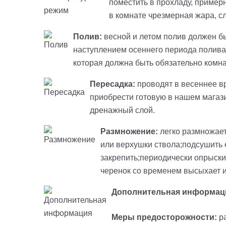
поместить в прохладу, примерн
в комнате чрезмерная жара, с
Полив:
весной и летом полив должен бы
наступлением осеннего периода поливат
которая должна быть обязательно комн
Пересадка:
проводят в весеннее вр
приобрести готовую в нашем мага
дренажный слой.
Размножение:
легко размножает
или верхушки ствола;подсушить 
закрепить;периодически опрыски
черенок со временем высыхает и
Дополнительная информац
Меры предосторожности:
ра