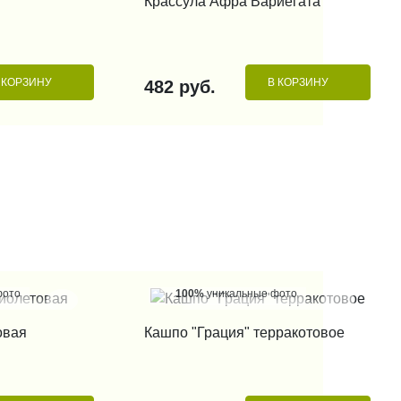
Крассула Афра Вариегата
 КОРЗИНУ
В КОРЗИНУ
482 руб.
фото
100%
уникальные фото
 КЛИК
КУПИТЬ В 1 КЛИК
овая
Кашпо "Грация" терракотовое