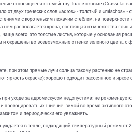
стение относящееся к семейству Толстянковые (Crassulace
ло от двух греческих слов «adros» - толстый и «mischos» -
стениями с коротеньким лежачим стеблем, на поверхности 
а нем располагается крона, состоящая из множества сочных
 чаще всего это толстые листья, которые у основания рас
и окрашены во всевозможные оттенки зеленого цвета, с 
ете, при этом прямые лучи солнца такому растению не стра
дают яркость окраске); хорошо подходит рассеянное и ярко
при уходе за адромискусом недопустима; не рекомендуетс
 и провоцировать их гниение; зимой во время активного от
рамзитом и периодически его увлажнять.
 нуждается в тепле, подходящий температурный режим от 25