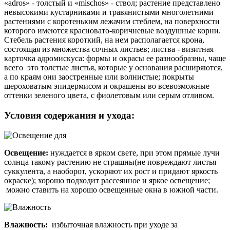
«adros» - толстый и «mischos» - ствол; растение представлено
невысокими кустарниками и травянистыми многолетними
растениями с коротеньким лежачим стеблем, на поверхности
которого имеются красновато-коричневые воздушные корни.
Стебель растения короткий, на нем располагается крона,
состоящая из множества сочных листьев; листва - визитная
карточка адромискуса: формы и окрасы ее разнообразны, чаще
всего это толстые листья, которые у основания расширяются,
а по краям они заостренные или волнистые; покрыты
шероховатым эпидермисом и окрашены во всевозможные
оттенки зеленого цвета, с фиолетовым или серым отливом.
Условия содержания и ухода:
Освещение:
нуждается в ярком свете, при этом прямые лучи
солнца такому растению не страшны(не повреждают листья
суккулента, а наоборот, ускоряют их рост и придают яркость
окраске); хорошо подходит рассеянное и яркое освещение;
можно ставить на хорошо освещенные окна в южной части.
Влажность:
избыточная влажность при уходе за