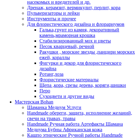
насекомых и вредителей и др.
Дренаж, керамзит, вермикулит, перлит, кора
Пульверизаторы и лейки
Инструменты и прочее
Для флористического дизайна и флорариумов
Галька,грунт из камня, декоративный
камень,мраморная крошка
Стабилизированный мох и цветы
Песок кварцевый, речной
Ракушки , морские звезды ,панцири морских
ежей, кораллы
Фигурки и декор для флористического
дизайна
Ротанг,лоза
Флористические материалы
Щепа ,кора, срезы дерева, коряги,шишки
Перо
Сухоцвети и другие виды
Мастерская Bohan
Шаманка Медиум Услуги
Handmade обереги, защита, исполнение желаний,
свечи на травах, травы
Handmade Ручная работа Артефакты Шамана
Медиума Бубны Африканская кожа
Кашпо этнические Ручной работы Handmade