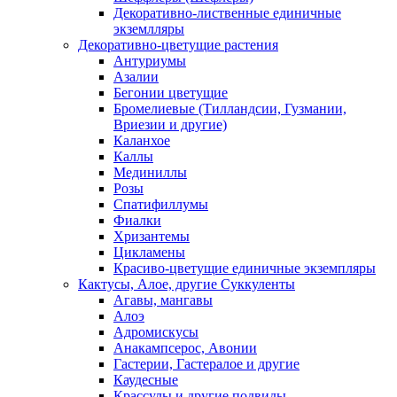
Декоративно-лиственные единичные
экземлляры
Декоративно-цветущие растения
Антуриумы
Азалии
Бегонии цветущие
Бромелиевые (Тилландсии, Гузмании,
Вриезии и другие)
Каланхое
Каллы
Мединиллы
Розы
Спатифиллумы
Фиалки
Хризантемы
Цикламены
Красиво-цветущие единичные экземпляры
Кактусы, Алое, другие Суккуленты
Агавы, мангавы
Алоэ
Адромискусы
Анакампсерос, Авонии
Гастерии, Гастералое и другие
Каудесные
Крассулы и другие подвиды