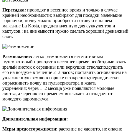
Пересадка:
проводят в весеннее время и только в случае
крайней необходимости; выбирают для посадки маленькие
горшочки; почву можно приобрести готовую в нашем
магазине
La Kosta
, предназначенную для суккулентов и
кактусов.; на дне емкости нужно сделать хороший дренажный
слой.
Размножение:
легко размножается вегетативным
путем,который проводят в весеннее время: необходимо взять
зрелый листок с середины или верхушки ствола;подсушить
его на воздухе в течение 2–3 часов; поставить основанием на
увлажненную землю в горшке и закрепить;периодически
опрыскивать почву из пульверизатора и ждать
укоренения; через 1–2 месяца уже появляются молодые
листья, а черенок со временем высыхает и отпадает от
молодого адромискуса.
Дополнительная информация:
Меры предосторожности:
растение не ядовито, не опасно