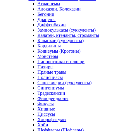
Аглаонемы
Алоказии, Колоказии
Бегонии
Драцены
Диффенбахии
Замиокулькасы (суккуленты)
Калатеи, ктенанты, строманты
Каланхое (суккуленты)
Кордилины
Кодиеумы (Кротоны)
Монстеры
Папоротники и плющи
Пахиры
Пряные травы
Полисциасы
Сансевиерии (суккуленты)
Сингониумы
Традескансии
Филодендроны
Фикусы
Хищные
Циссусы
Хлорофитумы
Хойи
Шеффлеры (Шефлеры)