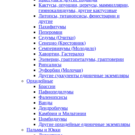
Кактусы, опунции, цереусы, маммиллярии,
гимнокалициумы, другие кактусовые
Литопсы, титанопсисы, фенестрарии и
другие
Пахифитумы
Пеперомии
Седумы (Очитки)
Сенецио (Крестовник)
Семпервивумы (Молодило)
Хавортии, Гастералоэ
Эхеверии, граптопеталумы, граптоверии
Рипсалисы
Эуфорбии (Молочаи)
Другие суккуленты единичные экземпляры
Орхидейные
Брассии
Пафиопедилумы
Фаленопсисы
Ванды
Дендробиумы
Камбрии и Мильтонии
Цимбидиумы
Другие орхидейные единичные экземпляры
Пальмы и Юкки