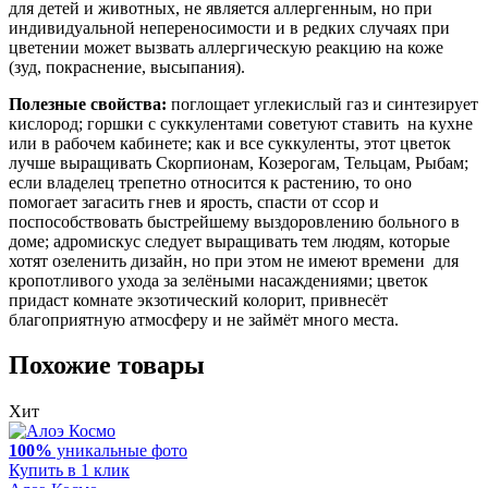
для детей и животных, не является аллергенным, но при
индивидуальной непереносимости и в редких случаях при
цветении может вызвать аллергическую реакцию на коже
(зуд, покраснение, высыпания).
Полезные свойства:
поглощает углекислый газ и синтезирует
кислород; горшки с суккулентами советуют ставить на кухне
или в рабочем кабинете; как и все суккуленты, этот цветок
лучше выращивать Скорпионам, Козерогам, Тельцам, Рыбам;
если владелец трепетно относится к растению, то оно
помогает загасить гнев и ярость, спасти от ссор и
поспособствовать быстрейшему выздоровлению больного в
доме; адромискус следует выращивать тем людям, которые
хотят озеленить дизайн, но при этом не имеют времени для
кропотливого ухода за зелёными насаждениями; цветок
придаст комнате экзотический колорит, привнесёт
благоприятную атмосферу и не займёт много места.
Похожие товары
Хит
100%
уникальные фото
Купить в 1 клик