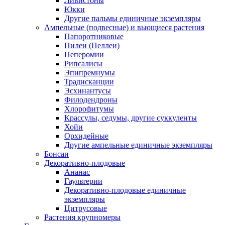
Ливистоны
Юкки
Другие пальмы единичные экземпляры
Ампельные (подвесные) и вьющиеся растения
Папоротниковые
Пилеи (Пеллеи)
Пеперомии
Рипсалисы
Эпипремнумы
Традисканции
Эсхинантусы
Филодендроны
Хлорофитумы
Крассулы, седумы, другие суккуленты
Хойи
Орхидейные
Другие ампельные единичные экземпляры
Бонсаи
Декоративно-плодовые
Ананас
Гаультерии
Декоративно-плодовые единичные
экземпляры
Цитрусовые
Растения крупномеры