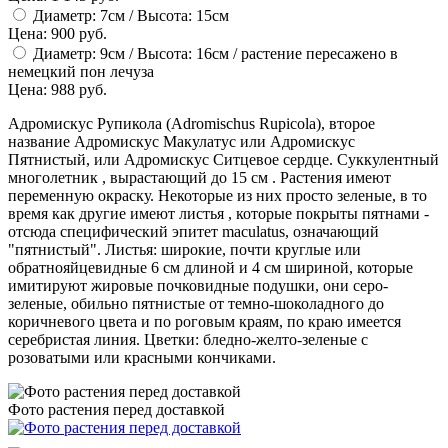
Диаметр: 7см / Высота: 15см
Цена: 900 руб.
Диаметр: 9см / Высота: 16см / растение пересажено в
немецкий пон лечуза
Цена: 988 руб.
Адромискус Рупикола (Adromischus Rupicola), второе
название Адромискус Макулатус или Адромискус
Пятнистый, или Адромискус Ситцевое сердце. Суккулентный
многолетник , вырастающий до 15 см . Растения имеют
переменную окраску. Некоторые из них просто зеленые, в то
время как другие имеют листья , которые покрыты пятнами -
отсюда специфический эпитет maculatus, означающий
"пятнистый". Листья: широкие, почти круглые или
обратнояйцевидные 6 см длиной и 4 см шириной, которые
имитируют жировые почковидные подушки, они серо-
зеленые, обильно пятнистые от темно-шоколадного до
коричневого цвета и по роговым краям, по краю имеется
серебристая линия. Цветки: бледно-желто-зеленые с
розоватыми или красными кончиками.
Фото растения перед доставкой