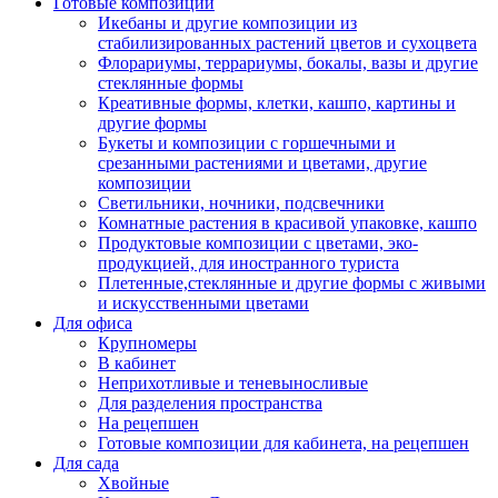
Готовые композиции
Икебаны и другие композиции из
стабилизированных растений цветов и сухоцвета
Флорариумы, террариумы, бокалы, вазы и другие
стеклянные формы
Креативные формы, клетки, кашпо, картины и
другие формы
Букеты и композиции с горшечными и
срезанными растениями и цветами, другие
композиции
Светильники, ночники, подсвечники
Комнатные растения в красивой упаковке, кашпо
Продуктовые композиции с цветами, эко-
продукцией, для иностранного туриста
Плетенные,стеклянные и другие формы с живыми
и искусственными цветами
Для офиса
Крупномеры
В кабинет
Неприхотливые и теневыносливые
Для разделения пространства
На рецепшен
Готовые композиции для кабинета, на рецепшен
Для сада
Хвойные