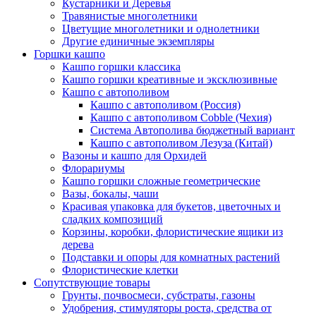
Кустарники и Деревья
Травянистые многолетники
Цветущие многолетники и однолетники
Другие единичные экземпляры
Горшки кашпо
Кашпо горшки классика
Кашпо горшки креативные и эксклюзивные
Кашпо с автополивом
Кашпо с автополивом (Россия)
Кашпо с автополивом Cobble (Чехия)
Система Автополива бюджетный вариант
Кашпо с автополивом Лезуза (Китай)
Вазоны и кашпо для Орхидей
Флорариумы
Кашпо горшки сложные геометрические
Вазы, бокалы, чаши
Красивая упаковка для букетов, цветочных и
сладких композиций
Корзины, коробки, флористические ящики из
дерева
Подставки и опоры для комнатных растений
Флористические клетки
Сопутствующие товары
Грунты, почвосмеси, субстраты, газоны
Удобрения, стимуляторы роста, средства от