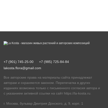
+7 (901) 745-25-00
+7 (985) 725-84-84
lakosta.flora@gmail.com
Все авторские права на материалы сайта принадлежат
авторам и охраняются законом. Перепечатка в других
изданиях возможна только с письменного согласия автора и
с указанием активной ссылки на сайт
https://la-kosta.ru
.
г. Москва, бульвар Дмитрия Донского, д. 9, корп. 1