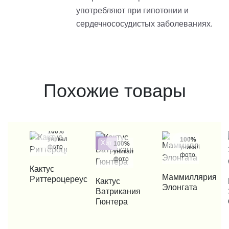
употребляют при гипотонии и
сердечнососудистых заболеваниях.
Похожие товары
100%
уникальные
100%
Хит
100%
фото
уникальные
уникальные
фото
фото
КУПИТЬ В 1 КЛИК
Кактус
КУПИТЬ В 1 КЛИК
Маммиллярия
Риттероцереус
КУПИТЬ В 1 КЛИК
Кактус
КУП
Элонгата
Ватрикания
Гюнтера