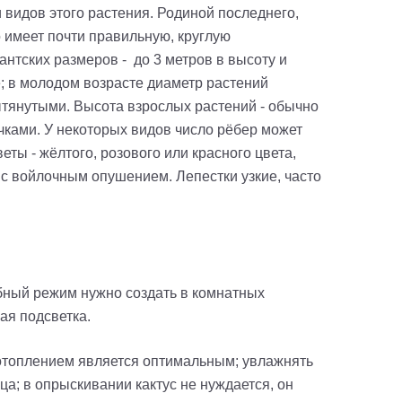
ти видов этого растения. Родиной последнего,
но имеет почти правильную, круглую
гантских размеров
-
до 3 метров в высоту и
 в молодом возрасте диаметр растений
ытянутыми. Высота взрослых растений - обычно
ками. У некоторых видов число рёбер может
ты - жёлтого, розового или красного цвета,
, с войлочным
опушением
. Лепестки узкие, часто
бный режим нужно создать в комнатных
ая подсветка.
 отоплением является оптимальным; увлажнять
ца; в опрыскивании кактус не нуждается, он