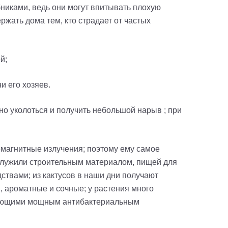
иками, ведь они могут впитывать плохую
ржать дома тем, кто страдает от частых
й;
ни его хозяев.
жно уколоться и получить небольшой нарыв
;
при
омагнитные излучения; поэтому ему самое
 служили строительным материалом, пищей для
ствами; из кактусов в наши дни получают
ы, ароматные и сочные; у растения много
адающими мощным антибактериальным