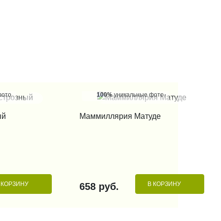
фото
100%
уникальные фото
 КЛИК
КУПИТЬ В 1 КЛИК
ый
Маммиллярия Матуде
 КОРЗИНУ
В КОРЗИНУ
658 руб.