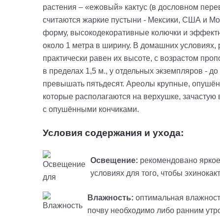
растения – «ежовый» кактус (в дословном перев
считаются жаркие пустыни - Мексики, США и М
форму,
высокодекоративные
колючки и эффектны
около 1 метра в ширину. В домашних условиях,
практически равен их высоте, с возрастом про
в пределах 1,5 м., у отдельных экземпляров - до 
превышать пятьдесят. Ареолы крупные, опушё
которые располагаются на верхушке, зачастую 
с опушёнными кончиками.
Условия содержания и ухода:
Освещение:
рекомендовано яркое
условиях
для того, чтобы эхинокак
Влажность:
оптимальная влажность
почву необходимо либо ранним утром