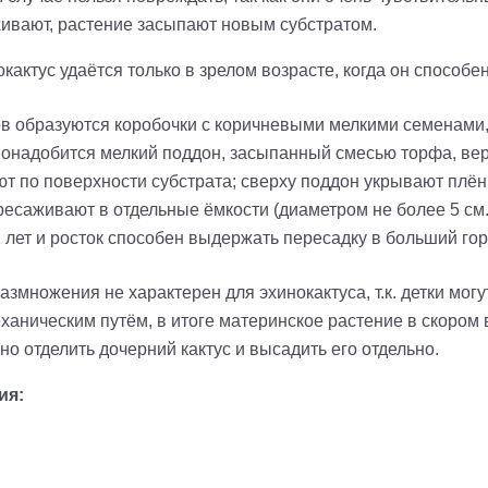
яхивают, растение засыпают новым субстратом.
актус удаётся только в зрелом возрасте, когда он способе
ов образуются коробочки с коричневыми мелкими семенами,
онадобится мелкий поддон, засыпанный смесью торфа, верми
т по поверхности субстрата; сверху поддон укрывают плён
ересаживают в отдельные ёмкости (диаметром не более 5 см
 лет и росток способен выдержать пересадку в больший горш
змножения не характерен для эхинокактуса, т.к. детки могут
ханическим путём
,
в итоге материнское растение в скором 
о отделить дочерний кактус и высадить его отдельно.
ия: