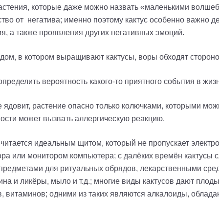
стения, которые даже можно назвать «маленькими волшебн
ство от негатива
; и
менно поэтому кактус особенно важно де
я, а также проявления других негативных эмоций.
 дом, в котором выращивают кактусы, воры обходят стороно
 определить вероятность какого-то приятного события в жиз
 ядовит, растение опасно только колючками, которыми мо
ости может вызвать аллергическую реакцию.
считается идеальным щитом, который не пропускает электр
ора или монитором компьютера; с далёких времён кактусы
 предметами для ритуальных обрядов, лекарственными сред
ина и ликёры, мыло и т.д.; многие виды кактусов дают плод
в, витаминов; одними из таких являются алкалоиды, обл