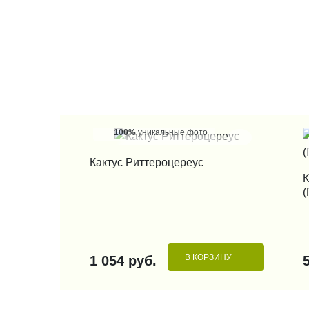
100%
уникальные фото
КУПИТЬ В 1 КЛИК
Кактус Риттероцереус
К
(
В КОРЗИНУ
1 054 руб.