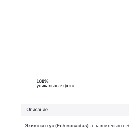
100%
100%
100%
уникальные фото
уникальные фото
уникальные фото
Описание
Эхинокактус (
Echinocactus
)
- сравнительно не