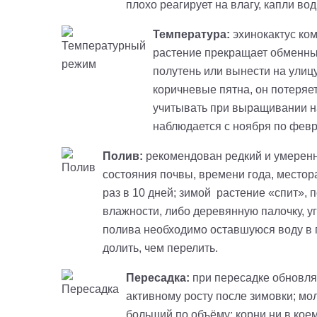
плохо реагирует на влагу, капли во
Температура:
эхинокактус ко
растение прекращает обменны
полутень или вынести на улиц
коричневые пятна, он потеряе
учитывать при выращивании на 
наблюдается с ноября по фев
Полив:
рекомендован редкий и умеренн
состояния почвы, времени года, местор
раз в 10 дней; зимой растение «спит», 
влажности, либо деревянную палочку, уг
полива необходимо оставшуюся воду в п
долить, чем перелить.
Пересадка:
при пересадке обновля
активному росту после зимовки; м
больший по объёму; корни ни в кое