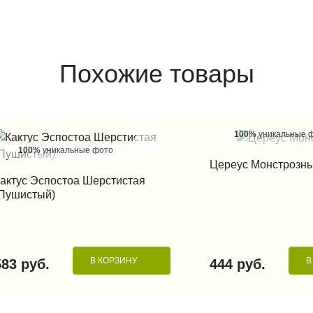
Похожие товары
100%
уникальные 
100%
уникальные фото
КУПИТЬ В 1
Цереус Монстрозн
КУПИТЬ В 1 КЛИК
актус Эспостоа Шерстистая
Пушистый)
В КОРЗИНУ
В
583 руб.
444 руб.