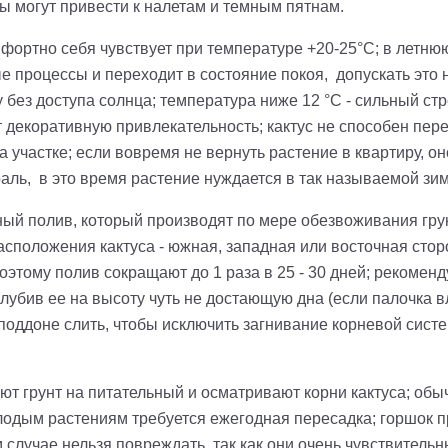
ды могут привести к налетам и темным пятнам.
мфортно себя чувствует
п
ри температуре +20-25°С; в летню
е процессы и переходит в состояние покоя
,
допускать это 
у без доступа солнца; температура ниже 12 °С
-
сильный стр
т декоративную привлекательность; кактус не способен пе
участке; если вовремя не вернуть растение в квартиру, оно
раль
,
в это время растение нуждается в так называемой зи
ый полив, который производят по мере обезвоживания грун
асположения кактуса - южная, западная или восточная стор
поэтому полив сокращают до 1 раза в 25 - 30 дней; рекомен
лубив ее на высоту чуть не достающую дна (если палочка в
оддоне слить, чтобы исключить загнивание корневой систе
ют грунт на питательный и осматривают корни кактуса; обы
олодым растениям
требуется ежегодная пересадка; горшок пр
м случае нельзя повреждать, так как они очень чувствител