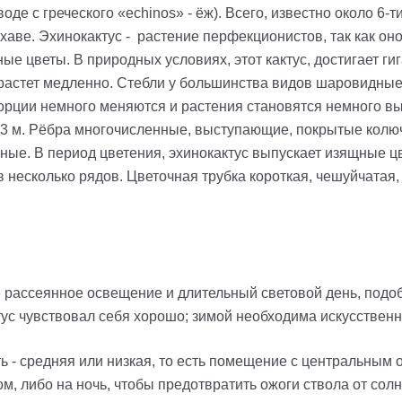
оде с греческого «
echinos
» - ёж). Всего, известно около 6-
охаве.
Эхинокактус
-
растение
перфекционистов
, так как о
е цветы. В природных условиях, этот кактус, достигает ги
 растет медленно.
Стебли у большинства видов шаровидные;
порции немного меняются и растения становятся немного в
3 м.
Рёбра многочисленные, выступающие, покрытые колюч
нные.
В период цветения, эхинокактус выпускает изящные цве
в несколько рядов. Цветочная трубка короткая, чешуйчатая
 рассеянное освещение и длительный световой день
,
подо
тус чувствовал себя хорошо;
зимой необходима искусственн
 - средняя или низкая, то есть помещение с центральным
, либо на ночь, чтобы предотвратить ожоги ствола от солн