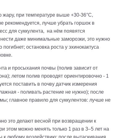
ю жару, при температуре выше +30-36°С,
не рекомендуется, лучше убрать горшок в
есс для суккулента
,
на нём появятся
ренести даже минимальные заморозки, это нужно
 погибнет; остановка роста у эхинокактуса
мовке
.
та и просыхания почвы (полив зависит от
она); летом полив проводят ориентировочно - 1
дуется поставить в почву датчик измерения
лажная - поливать растение не нужно); после
мы; главное правило для суккулентов: лучше не
чно это делают весной при возвращении к
и этом можно менять только 1 раз в 3–5 лет на
ьны к любому воздействию; после вытаскивания