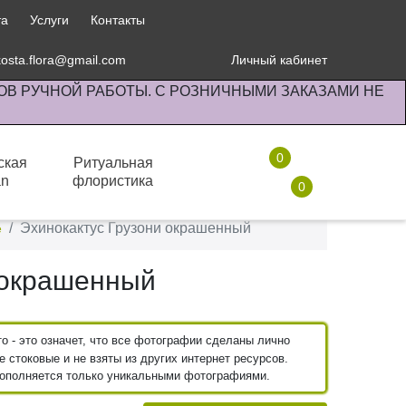
та
Услуги
Контакты
kosta.flora@gmail.com
Личный кабинет
ОВ РУЧНОЙ РАБОТЫ. С РОЗНИЧНЫМИ ЗАКАЗАМИ НЕ
0
ская
Ритуальная
an
флористика
0
Комнатные растения
Эхинокактус Грузони окрашенный
е
 окрашенный
 - это означет, что все фотографии сделаны лично
 стоковые и не взяты из других интернет ресурсов.
пополняется только уникальными фотографиями.