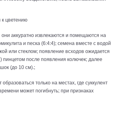
н к цветению
 они аккуратно извлекаются и помещаются на
кулита и песка (6:4:4); семена вместе с водой
кой или стеклом; появление всходов ожидается
.) пинцетом после появления колючек; далее
ок (до 10 см).;
 образоваться только на местах, где суккулент
времени может погибнуть; при признаках