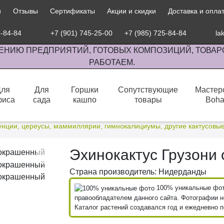
и
Отзывы
Сертификаты
Акции и скидки
Доставка и опла
5-84-84
+7 (901) 745-25-00
+7 (985) 725-84-84
la
ЕНИЮ ПРЕДПРИЯТИЙ, ГОТОВЫХ КОМПОЗИЦИЙ, ТОВАР
РАБОТАЕМ.
Для
Для
Горшки
Сопутствующие
Мастер
фиса
сада
кашпо
товары
Boh
сов комнатными растениями, продажа изделий ручной работы.
унции, цереусы, маммиллярии, гимнокалициумы, другие кактусовы
Эхинокактус Грузони
Страна производитель: Нидерданды
100% уникальные фото
правообладателем данного сайта. Фотографии не
Каталог растений создавался год и ежедневно 