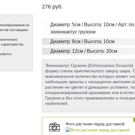
276
руб.
Диаметр: 5см / Высота: 10см / Арт: по
ценообразования на
листов поставщика
эхинокактус грузони
значительно
Диаметр: 8см / Высота: 10см
 характеристик,
Диаметр: 12см / Высота: 20см
вляется
Эхинокактус Грузони (Echinocactus Grusonii
форму слегка приплюснутого сверху шара.
максимальное количество которых может сос
небольшие ареолы с насыщенно желтыми кол
растение не цветет в домашних условиях, п
специализированной оранжерее или в естес
Грузони и без этого привлекателен и пользу
любителей.
Фото растения перед доставкой