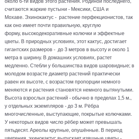
около 6-ти видов этого растения. Родиной последнего,
считаются жаркие пустыни - Мексики, США и
Мохаве.
Эхинокактус
-
растение
перфекционистов
, так
как оно имеет почти правильную, круглую
форму,
высокодекоративные
колючки и эффектные
цветы. В природных условиях, этот кактус, достигает
гигантских размеров
-
до 3 метров в высоту и около 1
метра в ширину. В домашних условиях, растет
медленно.
Стебли у большинства видов шаровидные; в
молодом возрасте диаметр растений практически
равен их высоте, с возрастом пропорции немного
меняются и растения становятся немного вытянутыми.
Высота взрослых растений - обычно в пределах 1,5 м.,
у отдельных экземпляров - до 3 м.
Рёбра
многочисленные, выступающие, покрытые колючками.
У некоторых видов число рёбер может превышать
пятьдесят. Ареолы крупные, опушённые.
В период
цветения, эхинокактус выпускает изящные цветы -