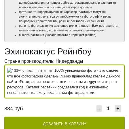
ценообразования на нашем сайте автоматизирована и зависит от
новых прайс-листов поставщика и курса доллара
фото носит информационных характер, растения могут не
значительно отличаться от изображения на фотографии из-за
природных характеристик, разных поставок и сезонности
если на фото растение цветущее или с плодами, Вам поставляется
аналогичный товар, если иной не оговорен с менеджером
100%
100%
высота растения указана вместе с горшком (кашпо)
уникальные фото
уникальные фото
Эхинокактус Рейнбоу
Страна производитель: Нидерданды
100% уникальные фото - это означет,
что все фотографии сделаны лично правообладателем данного
сайта. Фотографии не стоковые и не взяты из других интернет
ресурсов. Каталог растений создавался год и ежедневно
пополняется только уникальными фотографиями.
834
руб.
-
+
ДОБАВИТЬ В КОРЗИНУ