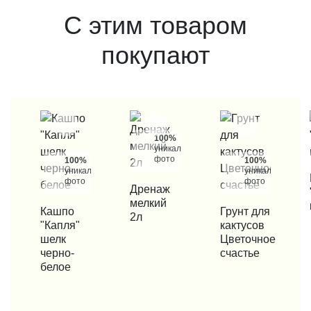
С этим товаром
покупают
100%
уникальные
фото
100%
100%
уникальные
уникальные
КУП
фото
фото
КУПИТЬ В 1 КЛИК
Дренаж
мелкий
КУПИТЬ В 1 КЛИК
Кашпо
КУПИТЬ В 1 КЛИК
Грунт для
2л
"Капля"
кактусов
шелк
Цветочное
черно-
счастье
белое