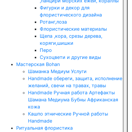
,панцири морских ежей, кораллы
Фигурки и декор для
флористического дизайна
Ротанг,лоза
Флористические материалы
Щепа ,кора, срезы дерева,
коряги,шишки
Перо
Сухоцвети и другие виды
Мастерская Bohan
Шаманка Медиум Услуги
Handmade обереги, защита, исполнение
желаний, свечи на травах, травы
Handmade Ручная работа Артефакты
Шамана Медиума Бубны Африканская
кожа
Кашпо этнические Ручной работы
Handmade
Ритуальная флористика