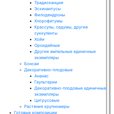
Традисканции
Эсхинантусы
Филодендроны
Хлорофитумы
Крассулы, седумы, другие
суккуленты
Хойи
Орхидейные
Другие ампельные единичные
экземпляры
Бонсаи
Декоративно-плодовые
Ананас
Гаультерии
Декоративно-плодовые единичные
экземпляры
Цитрусовые
Растения крупномеры
Готовые композиции