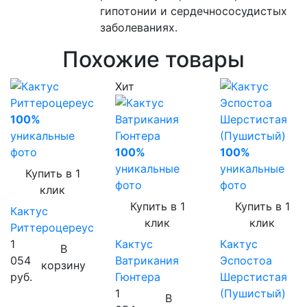
гипотонии и сердечнососудистых
заболеваниях.
Похожие товары
Хит
100%
уникальные
фото
100%
100%
уникальные
уникальные
Купить в 1
фото
фото
клик
Купить в 1
Купить в 1
Кактус
клик
клик
Риттероцереус
1
Кактус
Кактус
В
054
Ватрикания
Эспостоа
корзину
руб.
Гюнтера
Шерстистая
1
(Пушистый)
В