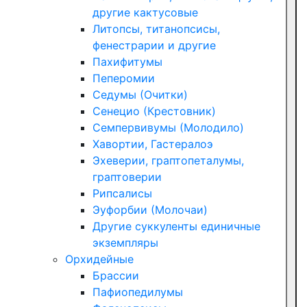
другие кактусовые
Литопсы, титанопсисы,
фенестрарии и другие
Пахифитумы
Пеперомии
Седумы (Очитки)
Сенецио (Крестовник)
Семпервивумы (Молодило)
Хавортии, Гастералоэ
Эхеверии, граптопеталумы,
граптоверии
Рипсалисы
Эуфорбии (Молочаи)
Другие суккуленты единичные
экземпляры
Орхидейные
Брассии
Пафиопедилумы