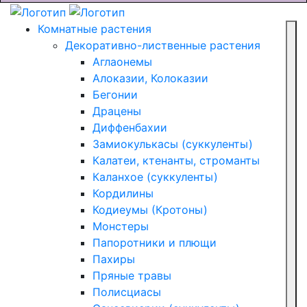
Комнатные растения
Декоративно-лиственные растения
Аглаонемы
Алоказии, Колоказии
Бегонии
Драцены
Диффенбахии
Замиокулькасы (суккуленты)
Калатеи, ктенанты, строманты
Каланхое (суккуленты)
Кордилины
Кодиеумы (Кротоны)
Монстеры
Папоротники и плющи
Пахиры
Пряные травы
Полисциасы