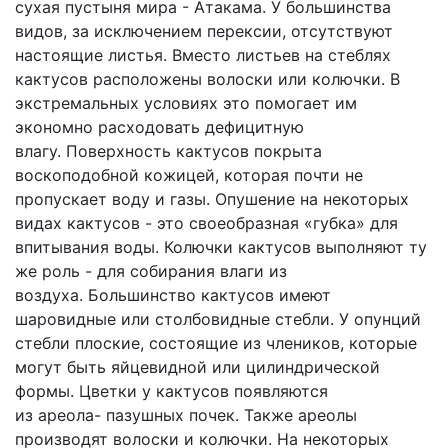
сухая пустыня мира
-
Атакама
.
У большинства
видов, за исключением
перексии
, отсутствуют
настоящие листья. Вместо листьев на стеблях
кактусов расположены волоски или колючки. В
экстремальных условиях это помогает им
экономно расходовать дефицитную
влагу.
Поверхность кактусов покрыта
воскоподобной кожицей, которая почти не
пропускает воду и газы.
Опушение
на некоторых
видах кактусов
-
это своеобразная «губка» для
впитывания воды. Колючки кактусов выполняют ту
же роль
-
для собирания влаги из
воздуха.
Большинство кактусов имеют
шаровидные или
столбовидные
стебли. У опунций
стебли плоские, состоящие из члеников, которые
могут быть яйцевидной или цилиндрической
формы. Цветки у кактусов появляются
и
з
ареол
а-
пазушных почек. Также ареолы
производят волоски и колючки. На некоторых