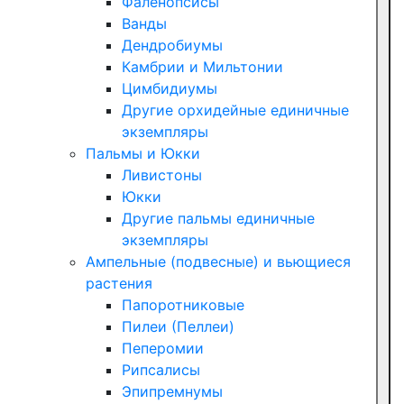
Фаленопсисы
Ванды
Дендробиумы
Камбрии и Мильтонии
Цимбидиумы
Другие орхидейные единичные
экземпляры
Пальмы и Юкки
Ливистоны
Юкки
Другие пальмы единичные
экземпляры
Ампельные (подвесные) и вьющиеся
растения
Папоротниковые
Пилеи (Пеллеи)
Пеперомии
Рипсалисы
Эпипремнумы