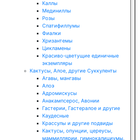
Каллы
Мединиллы
Розы
Спатифиллумы
Фиалки
Хризантемы
Цикламены
Красиво-цветущие единичные
экземпляры
Кактусы, Алое, другие Суккуленты
Агавы, мангавы
Алоэ
Адромискусы
Анакампсерос, Авонии
Гастерии, Гастералое и другие
Каудесные
Крассулы и другие подвиды
Кактусы, опунции, цереусы,
маммиллярии, гимнокалициумы,