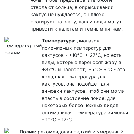
ствола от солнца; в опрыскивании
кактус не нуждается, он плохо
реагирует на влагу, капли воды могут
привести к налетам и темным пятнам.
Температура:
диапазон
приемлемых температур для
кактусов -
+
10°C-
+
27°C, но есть
виды, которые переносят жару в
+37°C и наоборот
;
-
5
°C-
9°C
-
это
холодная температура для
кактусов, она подойдет для
зимовки кактусов, чтоб они могли
впасть в состояние покоя; для
некоторых более нежных
видов
оптимальная
температура зимовки
- 10
°C -
12°C.
Полив:
рекомендован редкий и умеренный