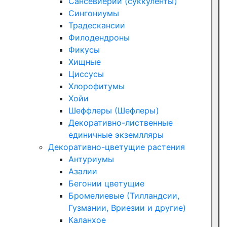
Сансевиерии (суккуленты)
Сингониумы
Традескансии
Филодендроны
Фикусы
Хищные
Циссусы
Хлорофитумы
Хойи
Шеффлеры (Шефлеры)
Декоративно-лиственные
единичные экземлляры
Декоративно-цветущие растения
Антуриумы
Азалии
Бегонии цветущие
Бромелиевые (Тилландсии,
Гузмании, Вриезии и другие)
Каланхое