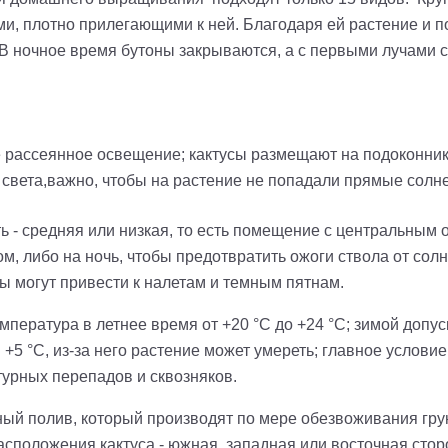
и, плотно прилегающими к ней. Благодаря ей растение и п
. В ночное время бутоны закрываются, а с первыми лучами 
 рассеянное освещение; кактусы размещают на подоконника
света,важно, чтобы на растение не попадали прямые солне
 - средняя или низкая, то есть помещение с центральным
, либо на ночь, чтобы предотвратить ожоги ствола от солн
ды могут привести к налетам и темным пятнам.
мпература в летнее время от +20
°
С до +24
°
С; зимой допу
ы +5
°
С, из-за него растение может умереть; главное условие
турных перепадов и сквозняков.
ый полив, который производят по мере обезвоживания грун
асположения кактуса - южная, западная или восточная стор