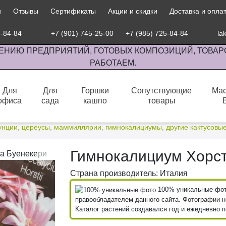
и
Отзывы
Сертификаты
Акции и скидки
Доставка и опла
5-84-84
+7 (901) 745-25-00
+7 (985) 725-84-84
la
ЕНИЮ ПРЕДПРИЯТИЙ, ГОТОВЫХ КОМПОЗИЦИЙ, ТОВАР
РАБОТАЕМ.
Для
Для
Горшки
Сопутствующие
Мас
офиса
сада
кашпо
товары
сов комнатными растениями, продажа изделий ручной работы.
унции, цереусы, маммиллярии, гимнокалициумы, другие кактусовы
Гимнокалициум Хорст
Страна производитель: Италия
100% уникальные фото
правообладателем данного сайта. Фотографии не
Каталог растений создавался год и ежедневно 