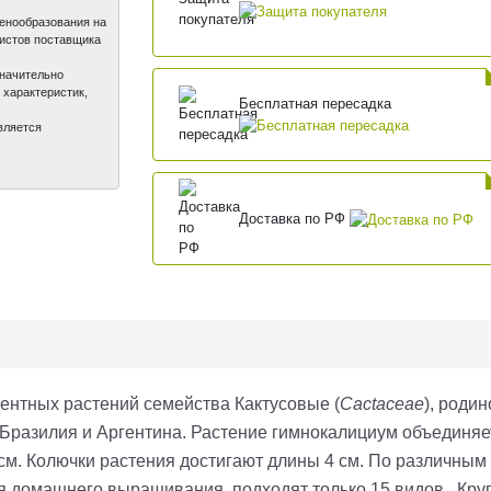
ценообразования на
листов поставщика
значительно
 характеристик,
Бесплатная пересадка
вляется
Доставка по РФ
лентных
растений семейства Кактусовые (
Cactaceae
),
родино
 Бразилия и Аргентина. Растение
гимнокалициум
объединяет
0 см. Колючки растения достигают длины 4 см. По различны
ля домашнего выращивания подходят только 15 видов.
Кру