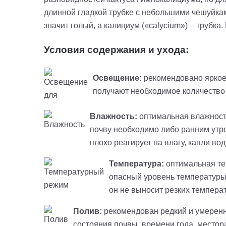
длинной гладкой трубке с небольшими чешуйкам
значит голый, а
калициум
(«
calycium
») – трубка
Условия содержания и ухода:
Освещение:
рекомендовано яркое
получают необходимое количество 
Влажность:
оптимальная влажность
почву необходимо либо ранним утром
плохо реагирует на влагу, капли во
Температура:
оптимальная те
опасный уровень температур
он не выносит резких темпера
Полив:
рекомендован редкий и умеренн
состояния почвы, времени года, местор