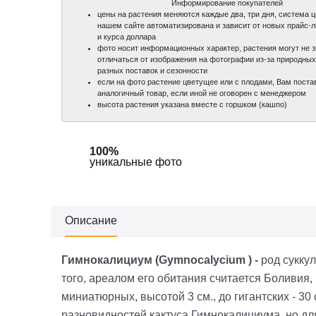
Информирование покупателей
цены на растения меняются каждые два, три дня, система 
нашем сайте автоматизирована и зависит от новых прайс-
и курса доллара
фото носит информационных характер, растения могут не 
отличаться от изображения на фотографии из-за природных
разных поставок и сезонности
если на фото растение цветущее или с плодами, Вам поста
аналогичный товар, если иной не оговорен с менеджером
высота растения указана вместе с горшком (кашпо)
100%
100%
уникальные фото
уникальные фото
Описание
Гимнокалициум (Gymnocalycium ) -
род сукку
того, ареалом его обитания считается Боливия,
миниатюрных, высотой 3 см., до гигантских - 3
разновидностей кактуса
Гимнокалициума
, но д