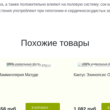
а, а также положительно влияют на половую систему;
сок 
стения употребляют при гипотонии и сердечнососудистых з
Похожие товары
100%
уникальные фото
100%
уникальные 
КУПИТЬ В 1 КЛИК
КУПИТЬ В 1
Маммиллярия Матуде
Кактус Эхинопсис 
В КОРЗИНУ
В
658 руб.
1 082 руб.