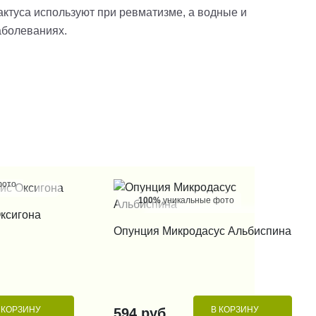
кактуса используют при ревматизме, а водные и
аболеваниях.
фото
100%
уникальные фото
 КЛИК
Оксигона
КУПИТЬ В 1 КЛИК
Опунция Микродасус Альбиспина
 КОРЗИНУ
В КОРЗИНУ
594 руб.