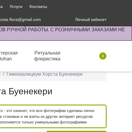
та
Услуги
Контакты
kosta.flora@gmail.com
Личный кабинет
ОВ РУЧНОЙ РАБОТЫ. С РОЗНИЧНЫМИ ЗАКАЗАМИ НЕ
терская
Ритуальная
0
Bohan
флористика
Комнатные растения
Гимнокалициум Хорста Буенекери
е
а Буенекери
 - это означет, что все фотографии сделаны лично
 стоковые и не взяты из других интернет ресурсов.
пополняется только уникальными фотографиями.