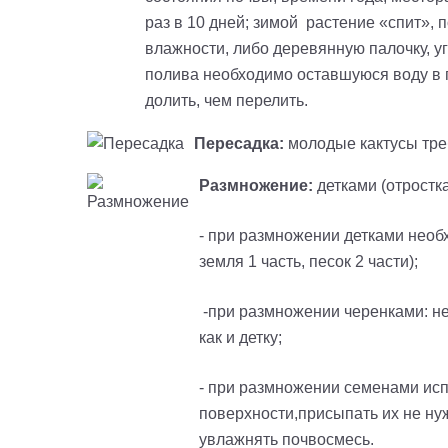
раз в 10 дней; зимой растение «спит», 
влажности, либо деревянную палочку, уг
полива необходимо оставшуюся воду в п
долить, чем перелить.
Пересадка:
молодые кактусы треб
Размножение:
детками (отростк
- при размножении детками необ
земля 1 часть, песок 2 части);
-при размножении черенками: нео
как и детку;
- при размножении семенами исп
поверхности,присыпать их не ну
увлажнять почвосмесь.