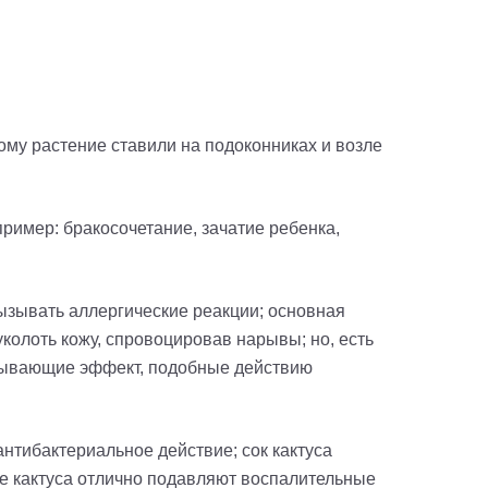
ому растение ставили на подоконниках и возле
пример: бракосочетание, зачатие ребенка,
ызывать аллергические реакции; основная
уколоть кожу, спровоцировав нарывы; но, есть
зывающие эффект, подобные действию
антибактериальное действие
; с
ок кактуса
е кактуса отлично подавляют воспалительные