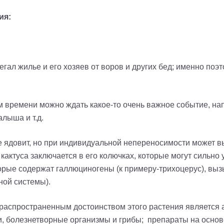
ия:
регал жилье и его хозяев от воров и других бед
; и
менно поэт
ром времени можно ждать какое-то очень важное событие, на
алыша и т.д.
 ядовит, но при индивидуальной непереносимости может в
кактуса заключается в его колючках, которые могут сильно 
торые содержат галлюциногены (к
примеру
-т
рихоцерус
), вы
ной системы).
аспространенным достоинством этого растения является 
и, болезнетворные организмы и грибы;
препараты на основ