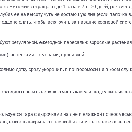
поэтому полив сокращают до 1 раза в 25 - 30 дней; рекомен
лубив ее на высоту чуть не достающую дна (если палочка в
оддоне слить, чтобы исключить загнивание корневой систе
уют регулярной, ежегодной пересадки; взрослые растения 
ами), черенками, семенами, прививкой
ходимо детку сразу укоренить в почвосемеси
ни в коем случ
бходимо срезать верхнюю часть кактуса, подсушить черенок
ользуется тара с дырочками на дне и влажной почвосмесью
жно, емкость накрывают пленкой и ставят в теплое освещен