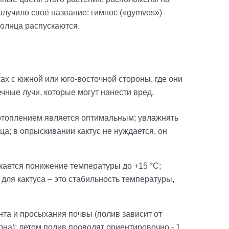
олучило своё название:
гимнос
(«
gymvos
»)
солнца распускаются.
х с южной или юго-восточной стороны, где они
чные лучи, которые могут нанести вред.
 отоплением является оптимальным; увлажнять
ца; в опрыскивании кактус не нуждается, он
скается понижение температуры до +15
°
С;
 для кактуса – это стабильность температуры,
та и просыхания почвы (полив зависит от
она); летом полив проводят ориентировочно - 1