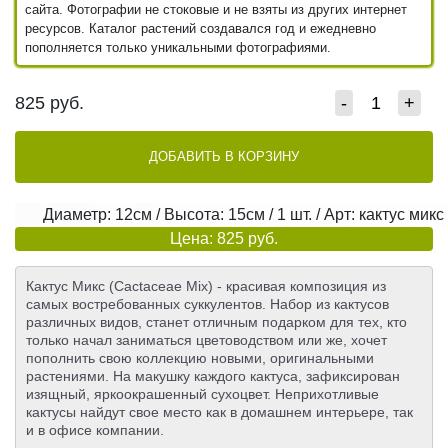
сайта. Фотографии не стоковые и не взяты из других интернет
ресурсов. Каталог растений создавался год и ежедневно
пополняется только уникальными фотографиями.
825
руб.
-
+
ДОБАВИТЬ В КОРЗИНУ
Диаметр: 12см / Высота: 15см / 1 шт. / Арт: кактус микс
Цена: 825 руб.
Кактус Микс (Cactaceae Mix) - красивая композиция из
самых востребованных суккулентов. Набор из кактусов
различных видов, станет отличным подарком для тех, кто
только начал заниматься цветоводством или же, хочет
пополнить свою коллекцию новыми, оригинальными
растениями. На макушку каждого кактуса, зафиксирован
изящный, яркоокрашенный сухоцвет. Неприхотливые
кактусы найдут свое место как в домашнем интерьере, так
и в офисе компании.