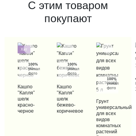
С этим товаром
покупают
Хит
100%
100%
уникальные
уникальные
фото
фото
КУП
100%
уникальные
КУПИТЬ В 1 КЛИК
Кашпо
КУПИТЬ В 1 КЛИК
Кашпо
фото
"Капля"
"Капля"
шелк
шелк
КУПИТЬ В 1 КЛИК
Грунт
красно-
бежево-
универсальный
черное
коричневое
для всех
видов
комнатных
растений