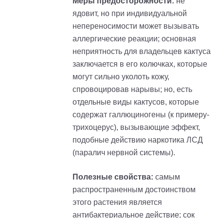
Меры предосторожности:
не
ядовит, но при индивидуальной
непереносимости может вызывать
аллергические реакции; основная
неприятность для владельцев кактуса
заключается в его колючках, которые
могут сильно уколоть кожу,
спровоцировав нарывы; но, есть
отдельные виды кактусов, которые
содержат галлюциногены (к
примеру
-
т
рихоцерус
), вызывающие эффект,
подобные действию наркотика ЛСД
(паралич нервной системы).
Полезные свойства:
самым
распространенным достоинством
этого растения является
антибактериальное действие
; с
ок