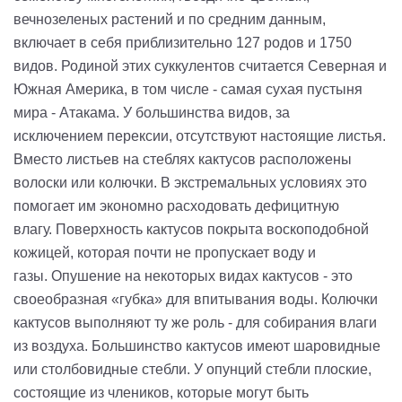
вечнозеленых растений и по средним данным,
включает в себя приблизительно 127 родов и 1750
видов. Родиной этих суккулентов считается Северная и
Южная Америка, в том числе - самая сухая пустыня
мира
-
Атакама
.
У большинства видов, за
исключением
перексии
, отсутствуют настоящие листья.
Вместо листьев на стеблях кактусов расположены
волоски или колючки. В экстремальных условиях это
помогает им экономно расходовать дефицитную
влагу.
Поверхность кактусов покрыта воскоподобной
кожицей, которая почти не пропускает воду и
газы.
Опушение
на некоторых видах кактусов
-
это
своеобразная «губка» для впитывания воды. Колючки
кактусов выполняют ту же роль
-
для собирания влаги
из воздуха.
Большинство кактусов имеют шаровидные
или
столбовидные
стебли. У опунций стебли плоские,
состоящие из члеников, которые могут быть