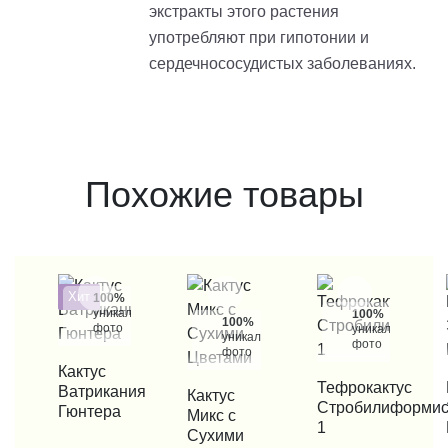
экстракты этого растения
употребляют при гипотонии и
сердечнососудистых заболеваниях.
Похожие товары
Хит
100%
уникальные
100%
100%
фото
уникальные
уникальные
фото
фото
КУПИТЬ В 1 КЛИК
Кактус
КУПИТЬ В 1 КЛИК
Тефрокактус
КУП
Ватрикания
КУПИТЬ В 1 КЛИК
Кактус
Стробилиформи
Гюнтера
Микс с
1
Сухими