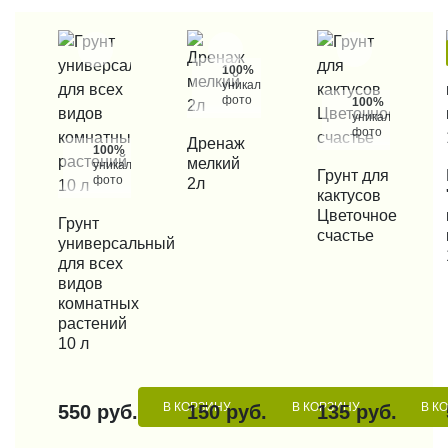
100%
уникальные
фото
100%
уникальные
фото
КУПИТЬ В 1 КЛИК
Дренаж
100%
мелкий
уникальные
КУПИТЬ В 1 КЛИК
Грунт для
КУП
фото
2л
кактусов
Цветочное
КУПИТЬ В 1 КЛИК
Грунт
счастье
универсальный
для всех
видов
комнатных
растений
10 л
В КОРЗИНУ
В КОРЗИНУ
В К
550 руб.
150 руб.
135 руб.