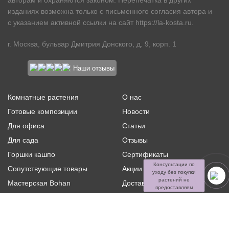
авторам и охраняются законом. Перепечатка в других
изданиях возможна только с письменного согласия автора и
с указанием активной ссылки на сайт
https://la-kosta.ru
.
г. Москва, бульвар Дмитрия Донского, д. 9, корп. 1
Наши отзывы
Комнатные растения
О нас
Готовые композиции
Новости
Для офиса
Статьи
Для сада
Отзывы
Горшки кашпо
Сертификаты
Консультации по
Сопутствующие товары
Акции и скидки
уходу без покупки
растений не
Мастерская Bohan
Доставка и оплата
предоставляем
Ритуальная флористика
Услуги
Распродажа
Контакты