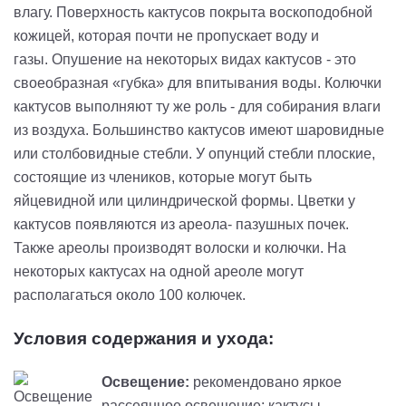
влагу.
Поверхность кактусов покрыта воскоподобной
кожицей, которая почти не пропускает воду и
газы.
Опушение
на некоторых видах кактусов
-
это
своеобразная «губка» для впитывания воды. Колючки
кактусов выполняют ту же роль
-
для собирания влаги
из воздуха.
Большинство кактусов имеют шаровидные
или
столбовидные
стебли. У опунций стебли плоские,
состоящие из члеников, которые могут быть
яйцевидной или цилиндрической формы. Цветки у
кактусов появляются и
з
ареол
а-
пазушных почек.
Также ареолы производят волоски и колючки. На
некоторых кактусах на одной ареоле могут
располагаться около 100 колючек
.
Условия содержания и ухода:
Освещение:
рекомендовано яркое
рассеянное освещение; кактусы