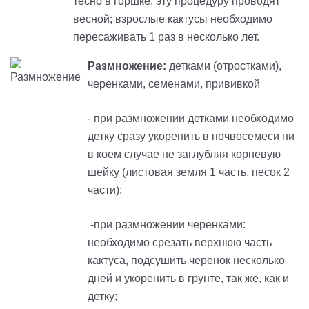
тесно в горшке; эту процедуру проводят
весной
;
взрослые кактусы необходимо
пересаживать 1 раз в несколько лет.
Размножение:
детками (отростками),
черенками, семенами, прививкой
- при размножении детками необходимо
детку сразу укоренить в почвосемеси
ни
в коем случае не заглубляя корневую
шейку
(листовая земля 1 часть, песок 2
части);
-при размножении черенками:
необходимо срезать верхнюю часть
кактуса, подсушить черенок несколько
дней и укоренить в грунте, так же, как и
детку;