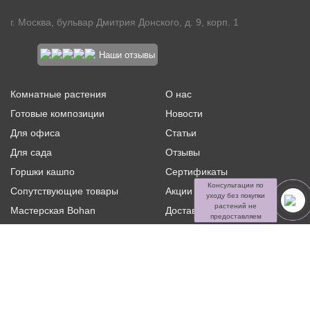
г. Москва, бульвар Дмитрия Донского, д. 9, корп. 1
Наши отзывы
Комнатные растения
О нас
Готовые композиции
Новости
Для офиса
Статьи
Для сада
Отзывы
Горшки кашпо
Сертификаты
Консультации по
Сопутствующие товары
Акции и скидки
уходу без покупки
растений не
Мастерская Bohan
Доставка и оплата
предоставляем
Ритуальная флористика
Услуги
Распродажа
Контакты
Политика конфиденциальности и оферта
Пользовательское
соглашение