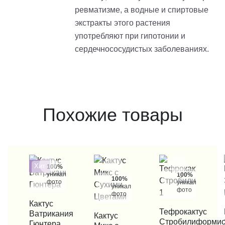
ревматизме, а водные и спиртовые
экстракты этого растения
употребляют при гипотонии и
сердечнососудистых заболеваниях.
Похожие товары
Хит
100%
уникальные
100%
100%
фото
уникальные
уникальные
фото
фото
КУПИТЬ В 1 КЛИК
Кактус
КУПИТЬ В 1 КЛИК
Тефрокактус
КУП
Ватрикания
КУПИТЬ В 1 КЛИК
Кактус
Стробилиформи
Гюнтера