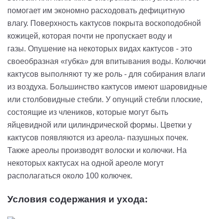
помогает им экономно расходовать дефицитную
влагу.
Поверхность кактусов покрыта воскоподобной
кожицей, которая почти не пропускает воду и
газы.
Опушение
на некоторых видах кактусов
-
это
своеобразная «губка» для впитывания воды. Колючки
кактусов выполняют ту же роль
-
для собирания влаги
из воздуха.
Большинство кактусов имеют шаровидные
или
столбовидные
стебли. У опунций стебли плоские,
состоящие из члеников, которые могут быть
яйцевидной или цилиндрической формы. Цветки у
кактусов появляются и
з
ареол
а-
пазушных почек.
Также ареолы производят волоски и колючки. На
некоторых кактусах на одной ареоле могут
располагаться около 100 колючек
.
Условия содержания и ухода: