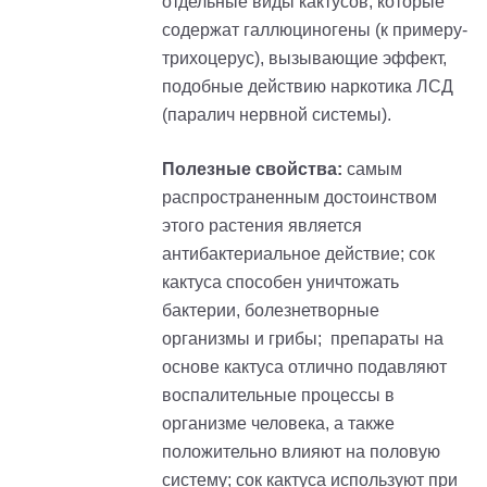
отдельные виды кактусов, которые
содержат галлюциногены (к
примеру
-
т
рихоцерус
), вызывающие эффект,
подобные действию наркотика ЛСД
(паралич нервной системы).
Полезные свойства:
самым
распространенным достоинством
этого растения является
антибактериальное действие
; с
ок
кактуса способен уничтожать
бактерии, болезнетворные
организмы и грибы;
препараты на
основе кактуса отлично подавляют
воспалительные процессы в
организме человека, а также
положительно влияют на половую
систему;
сок кактуса используют при