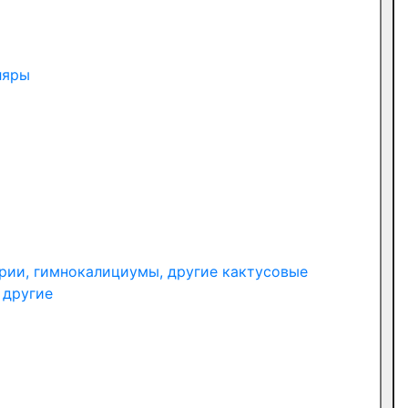
ляры
рии, гимнокалициумы, другие кактусовые
 другие