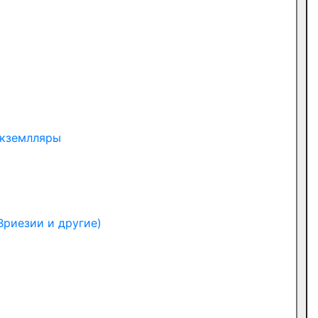
экземлляры
Вриезии и другие)