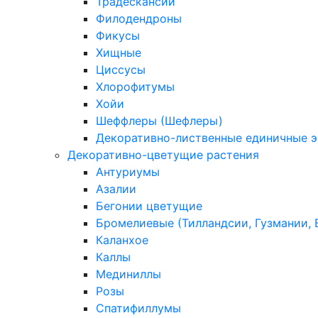
Традескансии
Филодендроны
Фикусы
Хищные
Циссусы
Хлорофитумы
Хойи
Шеффлеры (Шефлеры)
Декоративно-лиственные единичные 
Декоративно-цветущие растения
Антуриумы
Азалии
Бегонии цветущие
Бромелиевые (Тилландсии, Гузмании, 
Каланхое
Каллы
Мединиллы
Розы
Спатифиллумы