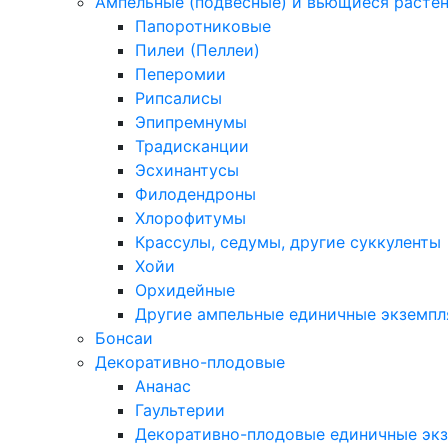
Ампельные (подвесные) и вьющиеся расте
Папоротниковые
Пилеи (Пеллеи)
Пеперомии
Рипсалисы
Эпипремнумы
Традисканции
Эсхинантусы
Филодендроны
Хлорофитумы
Крассулы, седумы, другие суккуленты
Хойи
Орхидейные
Другие ампельные единичные экземп
Бонсаи
Декоративно-плодовые
Ананас
Гаультерии
Декоративно-плодовые единичные эк