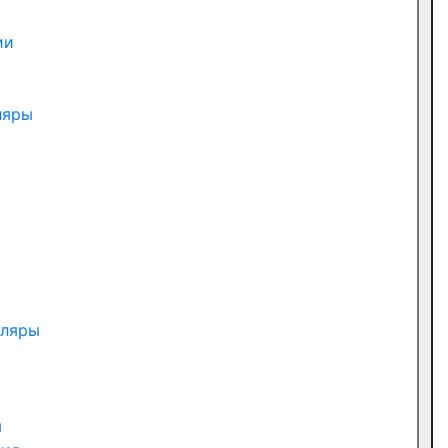
ии
ляры
пляры
ы