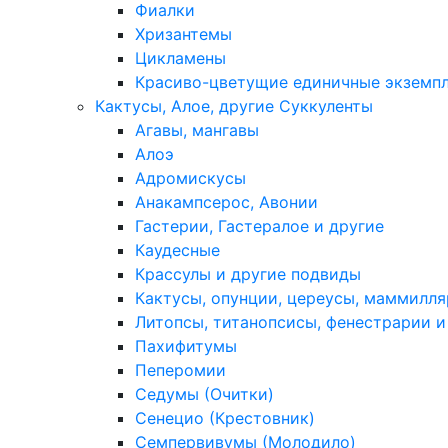
Фиалки
Хризантемы
Цикламены
Красиво-цветущие единичные экземп
Кактусы, Алое, другие Суккуленты
Агавы, мангавы
Алоэ
Адромискусы
Анакампсерос, Авонии
Гастерии, Гастералое и другие
Каудесные
Крассулы и другие подвиды
Кактусы, опунции, цереусы, маммилля
Литопсы, титанопсисы, фенестрарии и
Пахифитумы
Пеперомии
Седумы (Очитки)
Сенецио (Крестовник)
Семпервивумы (Молодило)