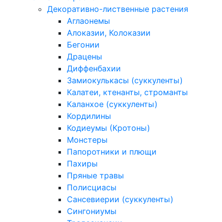
Декоративно-лиственные растения
Аглаонемы
Алоказии, Колоказии
Бегонии
Драцены
Диффенбахии
Замиокулькасы (суккуленты)
Калатеи, ктенанты, строманты
Каланхое (суккуленты)
Кордилины
Кодиеумы (Кротоны)
Монстеры
Папоротники и плющи
Пахиры
Пряные травы
Полисциасы
Сансевиерии (суккуленты)
Сингониумы