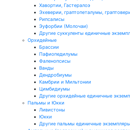
Хавортии, Гастералоэ
Эхеверии, граптопеталумы, граптовер
Рипсалисы
Эуфорбии (Молочаи)
Другие суккуленты единичные экземп
Орхидейные
Брассии
Пафиопедилумы
Фаленопсисы
Ванды
Дендробиумы
Камбрии и Мильтонии
Цимбидиумы
Другие орхидейные единичные экзем
Пальмы и Юкки
Ливистоны
Юкки
Другие пальмы единичные экземпляр