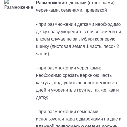
Размножение:
детками (отростками),
черенками, семенами, прививкой
- при размножении детками необходимо
детку сразу укоренить в почвосемеси
ни
в коем случае не заглубляя корневую
шейку
(листовая земля 1 часть, песок 2
части);
-при размножении черенками:
необходимо срезать верхнюю часть
кактуса, подсушить черенок несколько
дней и укоренить в грунте, так же, как и
детку;
- при размножении семенами
используется тара с дырочками на дне и
влажной почвосмесью,
с
емена должны