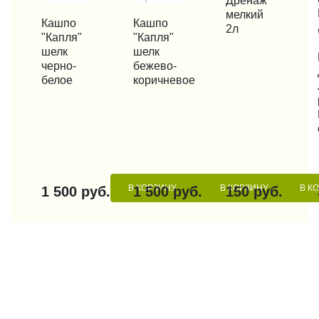
Дренаж
мелкий
КУПИТЬ В 1 КЛИК
Кашпо
КУПИТЬ В 1 КЛИК
Кашпо
2л
"Капля"
"Капля"
шелк
шелк
КУП
черно-
бежево-
белое
коричневое
В КОРЗИНУ
В КОРЗИНУ
В К
1 500 руб.
1 500 руб.
150 руб.