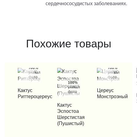
сердечнососудистых заболеваниях.
Похожие товары
100%
100%
уникальные
уникальные
фото
фото
100%
уникальные
КУПИТЬ В 1 КЛИК
КУПИТЬ В 1 КЛИК
Кактус
Цереус
фото
КУП
Риттероцереус
Монстрозный
КУПИТЬ В 1 КЛИК
Кактус
Эспостоа
Шерстистая
(Пушистый)