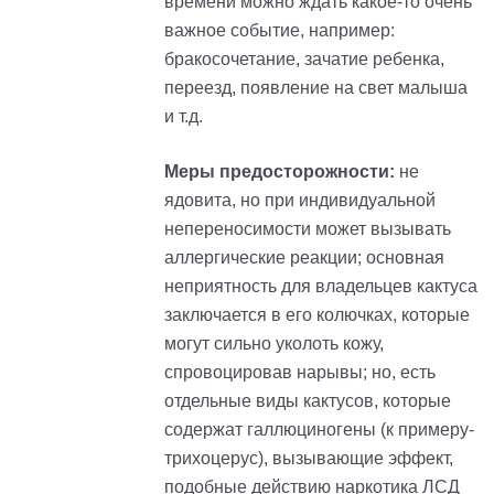
времени можно ждать какое-то очень
важное событие, например:
бракосочетание, зачатие ребенка,
переезд, появление на свет малыша
и т.д.
Меры предосторожности:
не
ядовита, но при индивидуальной
непереносимости может вызывать
аллергические реакции; основная
неприятность для владельцев кактуса
заключается в его колючках, которые
могут сильно уколоть кожу,
спровоцировав нарывы; но, есть
отдельные виды кактусов, которые
содержат галлюциногены (к
примеру
-
т
рихоцерус
), вызывающие эффект,
подобные действию наркотика ЛСД