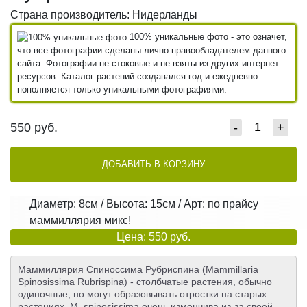
Страна производитель: Нидерланды
100% уникальные фото - это означет,
что все фотографии сделаны лично правообладателем данного
сайта. Фотографии не стоковые и не взяты из других интернет
ресурсов. Каталог растений создавался год и ежедневно
пополняется только уникальными фотографиями.
550
руб.
-
+
ДОБАВИТЬ В КОРЗИНУ
Диаметр: 8см / Высота: 15см / Арт: по прайсу
маммиллярия микс!
Цена: 550 руб.
Маммиллярия Спиноссима Рубриспина (Mammillaria
Spinosissima Rubrispina) - столбчатые растения, обычно
одиночные, но могут образовывать отростки на старых
растениях. M. spinosissima очень изменчива из-за своей