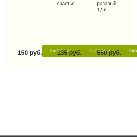
счастье
розовый
1,5л
В КОРЗИНУ
В КОРЗИНУ
В К
150 руб.
135 руб.
550 руб.