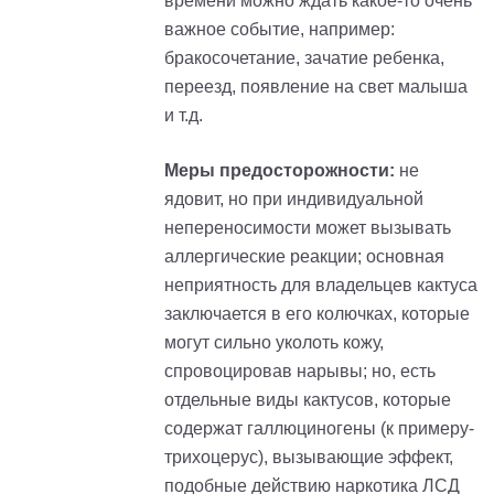
времени можно ждать какое-то очень
важное событие, например:
бракосочетание, зачатие ребенка,
переезд, появление на свет малыша
и т.д.
Меры предосторожности:
не
ядовит, но при индивидуальной
непереносимости может вызывать
аллергические реакции; основная
неприятность для владельцев кактуса
заключается в его колючках, которые
могут сильно уколоть кожу,
спровоцировав нарывы; но, есть
отдельные виды кактусов, которые
содержат галлюциногены (к
примеру
-
т
рихоцерус
), вызывающие эффект,
подобные действию наркотика ЛСД