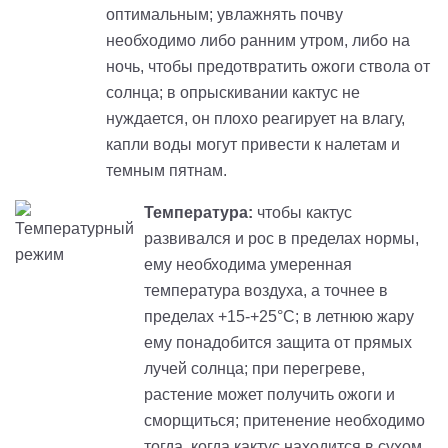
оптимальным; увлажнять почву
необходимо либо ранним утром, либо на
ночь, чтобы предотвратить ожоги ствола от
солнца; в опрыскивании кактус не
нуждается, он плохо реагирует на влагу,
капли воды могут привести к налетам и
темным пятнам.
Температура:
чтобы кактус
развивался и рос в пределах нормы,
ему необходима умеренная
температура воздуха, а точнее в
пределах +15-
+
25°С
;
в
летнюю жару
ему понадобится защита от прямых
лучей солнца; при перегреве,
растение может получить ожоги и
сморщиться;
притенение
необходимо
тогда, когда кактус находится в сухом