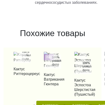
сердечнососудистых заболеваниях.
Похожие товары
100%
уникальные
Хит
100%
фото
уникальные
100%
фото
уникальные
КУПИТЬ В 1 КЛИК
Кактус
фото
Риттероцереус
КУПИТЬ В 1 КЛИК
Кактус
КУП
Ватрикания
КУПИТЬ В 1 КЛИК
Кактус
Гюнтера
Эспостоа
Шерстистая
(Пушистый)