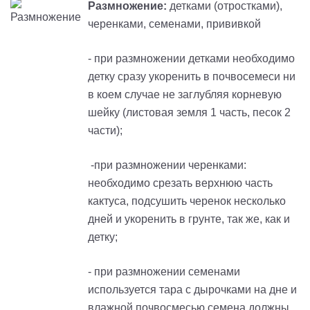
Размножение:
детками (отростками),
черенками, семенами, прививкой
- при размножении детками необходимо
детку сразу укоренить в почвосемеси
ни
в коем случае не заглубляя корневую
шейку
(листовая земля 1 часть, песок 2
части);
-при размножении черенками:
необходимо срезать верхнюю часть
кактуса, подсушить черенок несколько
дней и укоренить в грунте, так же, как и
детку;
- при размножении семенами
используется тара с дырочками на дне и
влажной почвосмесью,
с
емена должны