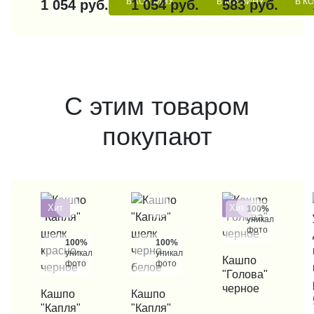
В КОРЗИНУ
В КОРЗИНУ
В К
1 054 руб.
1 054 руб.
583 руб.
С этим товаром
покупают
Хит
Хит
100%
уникальные
фото
100%
100%
уникальные
уникальные
КУПИТЬ В 1 КЛИК
Кашпо
фото
фото
"Голова"
черное
КУПИТЬ В 1 КЛИК
Кашпо
КУПИТЬ В 1 КЛИК
Кашпо
"Капля"
"Капля"