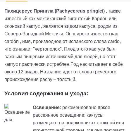
Пахицереус Прингла (Pachycereus pringlei)
, также
известный как мексиканский гигантский Кардон или
слоновий кактус , является видом кактуса, родом из
Северо-Западной Мексики. Он широко известен как
cardón , имя, производное от испанского слова cardo,
что означает "чертополох". Плод этого кактуса был
важным пищевым источникомй для людей, но этот
кактус практически истреблен.Род насчитывает в себе
около 12 видов. Название идет от слова греческого
происхождения pachy – толстый.
Условия содержания и ухода:
Освещение:
рекомендовано яркое
рассеянное освещение; кактусы
размещают на подоконниках с южной или
юго-восточной стороны, где они получают