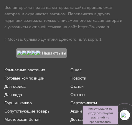
Все авторские права на материалы сайта принадлежат
авторам и охраняются законом. Перепечатка в других
изданиях возможна только с письменного согласия автора и
с указанием активной ссылки на сайт
https://la-kosta.ru
.
г. Москва, бульвар Дмитрия Донского, д. 9, корп. 1
Наши отзывы
Комнатные растения
О нас
Готовые композиции
Новости
Для офиса
Статьи
Для сада
Отзывы
Горшки кашпо
Сертификаты
Консультации по
Сопутствующие товары
Акции и скидки
уходу без покупки
растений не
Мастерская Bohan
Доставка и оплата
предоставляем
Ритуальная флористика
Услуги