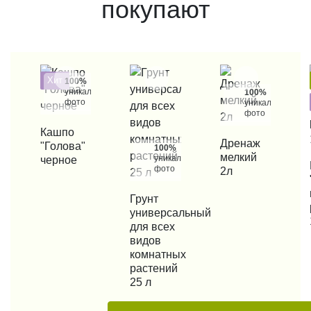
покупают
Хит
100%
уникальные
100%
фото
уникальные
фото
КУПИТЬ В 1 КЛИК
Кашпо
КУПИТЬ В 1 КЛИК
Дренаж
"Голова"
100%
мелкий
уникальные
черное
КУП
фото
2л
КУПИТЬ В 1 КЛИК
Грунт
универсальный
для всех
видов
комнатных
растений
25 л