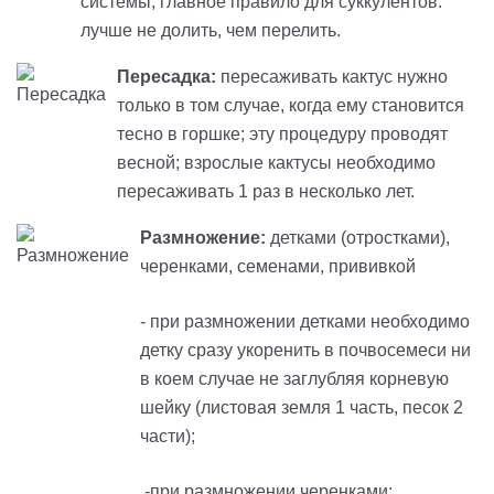
системы; главное правило для суккулентов:
лучше не долить, чем перелить.
Пересадка:
пересаживать кактус нужно
только в том случае, когда ему становится
тесно в горшке; эту процедуру проводят
весной
; взрослые кактусы необходимо
пересаживать 1 раз в несколько лет.
Размножение:
детками (отростками),
черенками, семенами, прививкой
- при размножении детками необходимо
детку сразу укоренить в почвосемеси
ни
в коем случае не заглубляя корневую
шейку
(листовая земля 1 часть, песок 2
части);
-при размножении черенками: