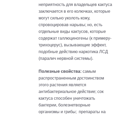
неприятность для владельцев кактуса
заключается в его колючках, которые
могут сильно уколоть кожу,
спровоцировав нарывы; но, есть
отдельные виды кактусов, которые
содержат галлюциногены (к
примеру
-
т
рихоцерус
), вызывающие эффект,
подобные действию наркотика ЛСД
(паралич нервной системы).
Полезные свойства:
самым
распространенным достоинством
этого растения является
антибактериальное действие
; с
ок
кактуса способен уничтожать
бактерии, болезнетворные
организмы и грибы;
препараты на