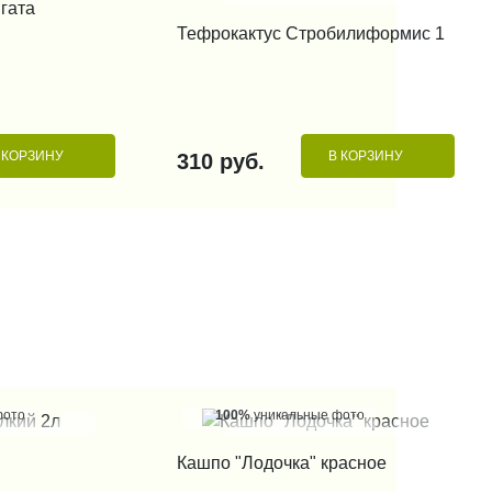
гата
КУПИТЬ В 1 КЛИК
Тефрокактус Стробилиформис 1
 КОРЗИНУ
В КОРЗИНУ
310 руб.
фото
100%
уникальные фото
 КЛИК
КУПИТЬ В 1 КЛИК
Кашпо "Лодочка" красное