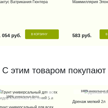
актус Ватрикания Гюнтера
Маммиллярия Элон
В КОРЗИНУ
В
1 054 руб.
583 руб.
С этим товаром покупают
100%
уникальные 
100%
уникальные фото
КУПИТЬ В 1
Дренаж мелкий 2л
КУПИТЬ В 1 КЛИК
рунт универсальный для всех