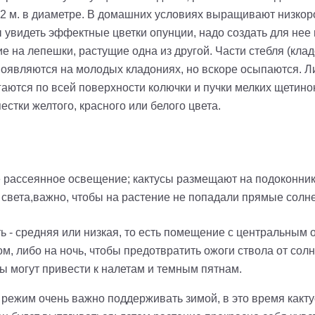
и 2 м. в диаметре. В домашних условиях выращивают низкор
ы увидеть эффектные цветки опунции, надо создать для нее
 на лепешки, растущие одна из другой. Части стебля (клад
появляются на молодых кладониях, но вскоре осыпаются. 
гаются по всей поверхности колючки и пучки мелких щетинок
стки желтого, красного или белого цвета.
 рассеянное освещение; кактусы размещают на подоконника
света,важно, чтобы на растение не попадали прямые солне
 - средняя или низкая, то есть помещение с центральным
, либо на ночь, чтобы предотвратить ожоги ствола от солн
ды могут привести к налетам и темным пятнам.
ежим очень важно поддерживать зимой, в это время кактус