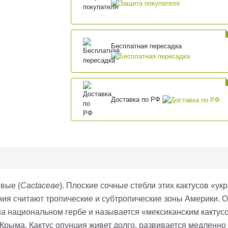
Бесплатная пересадка
Доставка по РФ
овые (
Cactaceae
). Плоские сочные стебли этих кактусов «
ения считают тропические и субтропические зоны Америки.
а национальном гербе и называется «мексиканским кактусо
 Крыма.
Кактус опунция живет долго, развивается медленно