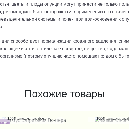
стья, цветы и плоды опунции могут принести не только поль
, рекомендуют быть осторожным в применении его в каче
чевыделительной системы и почек
; при прикосновении к оп
а.
нции способствует нормализации кровяного давления; сни
ивляющее и антисептическое средство; вещества, содержащ
 организме (поэтому
опунцию
часто помещают рядом с быто
Похожие товары
100%
уникальные фото
100%
уникальные 
Хит
КУПИТЬ В 1 КЛИК
КУПИТЬ В 1