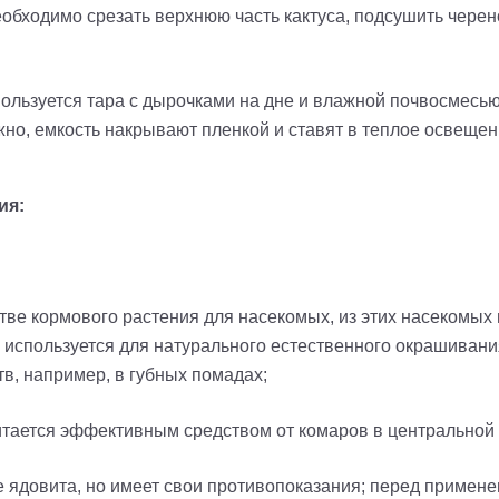
бходимо срезать верхнюю часть кактуса, подсушить черенок
ользуется тара с дырочками на дне и влажной почвосмесью
жно, емкость накрывают пленкой и ставят в теплое освещен
ия:
естве кормового растения для насекомых, из этих насеком
ь используется для натурального естественного окрашиван
тв, например, в губных помадах;
читается эффективным средством от комаров в центральной
е ядовита, но имеет свои противопоказания; перед примен