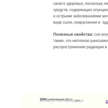
своего здоровья, поскольку ли
средств, содержащих опунцию
и острыми заболеваниями мо
виде сыпи,
покраснения и зуд
Полезные свойства:
сок опу
также, это неплохое ранозаж
распространению радиации в
100%
уникальные фото
КУПИТЬ В 1 КЛИК