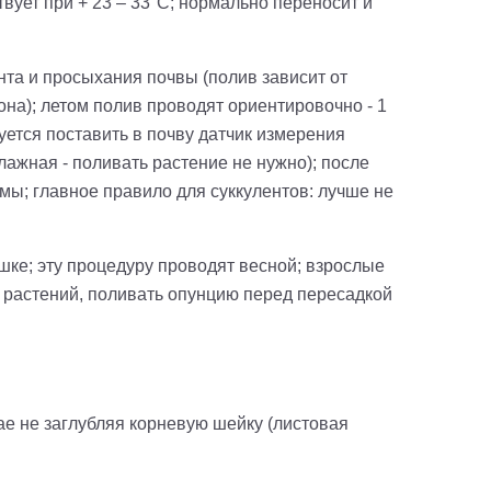
вует при + 23 – 33°C; нормально переносит и
та и просыхания почвы (полив зависит от
она); летом полив проводят ориентировочно - 1
дуется поставить в почву датчик измерения
лажная - поливать растение не нужно); после
мы; главное правило для суккулентов: лучше не
ршке; эту процедуру проводят весной
; взрослые
 растений, поливать опунцию перед пересадкой
ае не заглубляя корневую шейку
(листовая