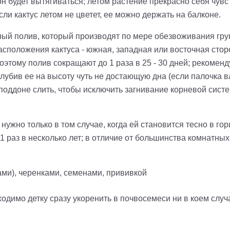
 будет вытягиваться; летом растение прекрасно себя чувст
ли кактус летом не цветет, ее можно держать на балконе.
ый полив, который производят по мере обезвоживания грун
асположения кактуса - южная, западная или восточная стор
поэтому полив сокращают до 1 раза в 25 - 30 дней; рекомен
лубив ее на высоту чуть не достающую дна (если палочка в
оддоне слить, чтобы исключить загнивание корневой систе
ужно только в том случае, когда ей становится тесно в го
 раз в несколько лет
;
в отличие от большинства комнатных
ами), черенками, семенами, прививкой
ходимо детку сразу укоренить в почвосемеси
ни в коем случ