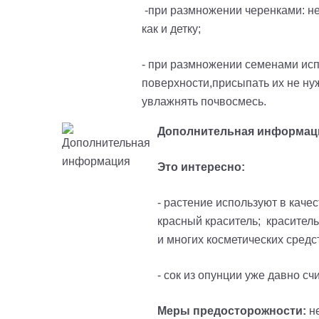
-при размножении черенками: нео
как и детку;
- при размножении семенами исп
поверхности,присыпать их не ну
увлажнять почвосмесь.
Дополнительная информац
Это интересно:
- растение используют в кач
красный краситель; красител
и многих косметических средс
- сок из опунции уже давно с
Меры предосторожности:
н