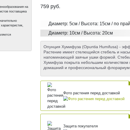
759
руб.
ценообразования на
листов поставщика
значительно
Диаметр: 5см / Высота: 15см / по пра
 характеристик,
Диаметр: 10см / Высота: 20см
вляется
Опунция Хумифуза (Opuntia Humifusa) - эфф
Растение имеет стелющийся стебель и насы
напоминающей заячьи ушки формой. Стебель
Хумифуза покрыта небольшим количеством к
домашний и профессиональный флорариум, 
Фото растения перед доставкой
Защита покупателя