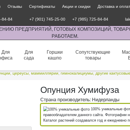
и
Отзывы
Сертификаты
Акции и скидки
Доставка и опла
5-84-84
+7 (901) 745-25-00
+7 (985) 725-84-84
la
ЕНИЮ ПРЕДПРИЯТИЙ, ГОТОВЫХ КОМПОЗИЦИЙ, ТОВАР
РАБОТАЕМ.
Для
Для
Горшки
Сопутствующие
Мас
офиса
сада
кашпо
товары
сов комнатными растениями, продажа изделий ручной работы.
унции, цереусы, маммиллярии, гимнокалициумы, другие кактусовы
Опунция Хумифуза
Страна производитель: Нидерланды
100% уникальные фото
правообладателем данного сайта. Фотографии не
Каталог растений создавался год и ежедневно 