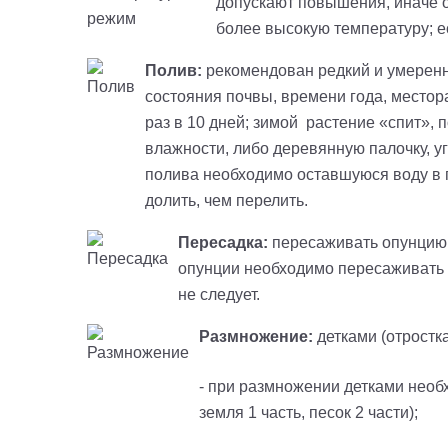
допускают повышения, иначе он
более высокую температуру; ес
Полив:
рекомендован редкий и умеренн
состояния почвы, времени года, местор
раз в 10 дней; зимой растение «спит», 
влажности, либо деревянную палочку, уг
полива необходимо оставшуюся воду в п
долить, чем перелить.
Пересадка:
пересаживать опунцию н
опунции необходимо пересаживать 1
не следует.
Размножение:
детками (отростк
- при размножении детками необ
земля 1 часть, песок 2 части);