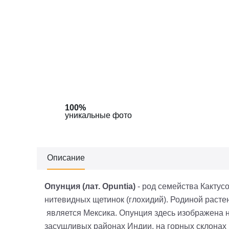
100%
100%
уникальные фото
уникальные фото
Описание
Опунция (лат.
Opuntia
)
- род семейства Кактус
нитевидных щетинок (глохидий). Родиной раст
является
Мексика. Опунция здесь изображена н
засушливых районах Индии, на горных склонах