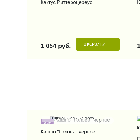
Кактус Риттероцереус
К
В КОРЗИНУ
1 054 руб.
100%
уникальные фото
Хит
КУПИТЬ В 1 КЛИК
Кашпо "Голова" черное
Г