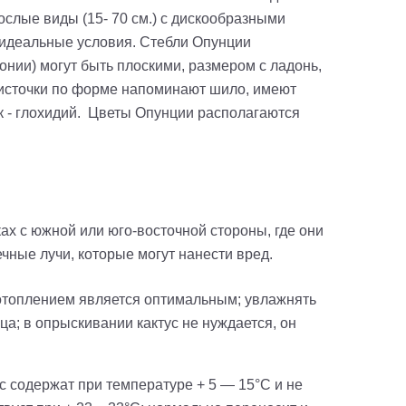
ослые виды (15- 70 см.) с дискообразными
 идеальные условия.
Стебли Опунции
онии) могут быть плоскими, размером с ладонь,
Листочки по форме напоминают шило, имеют
 - глохидий.
Цветы Опунции располагаются
х с южной или юго-восточной стороны, где они
чные лучи, которые могут нанести вред.
 отоплением является оптимальным; увлажнять
ца; в опрыскивании кактус не нуждается, он
 содержат при температуре + 5 — 15°C и не