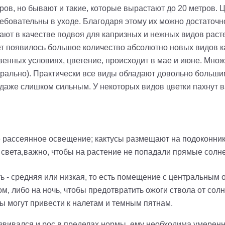
етров, но бывают и такие, которые вырастают до 20 метров
ребовательны в уходе. Благодаря этому их можно достаточн
рают в качестве подвоя для капризных и нежных видов раст
ет появилось большое количество абсолютно новых видов к
венных условиях, цветение, происходит в мае и июне. Множ
ерально
). Практически все виды обладают довольно больш
 даже слишком сильным. У некоторых видов цветки пахнут 
 рассеянное освещение; кактусы размещают на подоконника
света,важно, чтобы на растение не попадали прямые солне
 - средняя или низкая, то есть помещение с центральным
, либо на ночь, чтобы предотвратить ожоги ствола от солн
ды могут привести к налетам и темным пятнам.
звивался и рос в пределах нормы, ему необходима умеренн