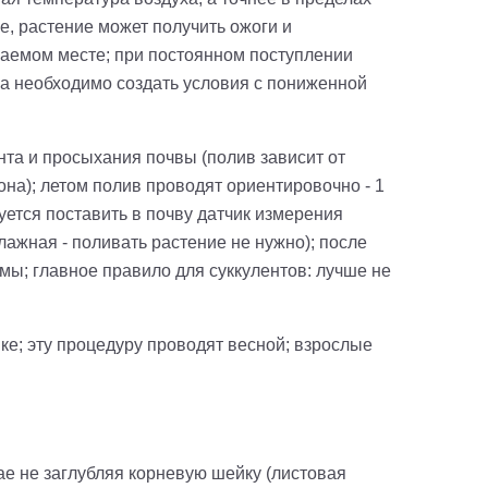
, растение может получить ожоги и
иваемом месте; при постоянном поступлении
са необходимо создать условия с пониженной
та и просыхания почвы (полив зависит от
она); летом полив проводят ориентировочно - 1
дуется поставить в почву датчик измерения
лажная - поливать растение не нужно); после
мы; главное правило для суккулентов: лучше не
шке; эту процедуру проводят весной
; взрослые
ае не заглубляя корневую шейку
(листовая