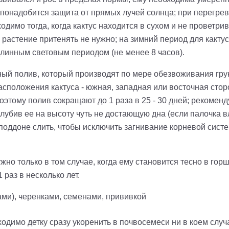
понадобится защита от прямых лучей солнца; при перегреве
одимо тогда, когда кактус находится в сухом и не проветр
, растение
притенять
не нужно; на зимний период для какту
 длинным световым периодом (не менее 8 часов).
ый полив, который производят по мере обезвоживания грун
асположения кактуса - южная, западная или восточная стор
поэтому полив сокращают до 1 раза в 25 - 30 дней; рекомен
лубив ее на высоту чуть не достающую дна (если палочка в
оддоне слить, чтобы исключить загнивание корневой систе
жно только в том случае, когда ему становится тесно в гор
раз в несколько лет.
ами), черенками, семенами, прививкой
ходимо детку сразу укоренить в почвосемеси
ни в коем случ