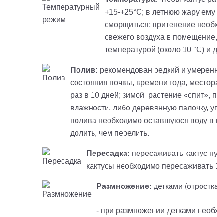
+15-
+
25°С
;
в
летнюю жару ему 
сморщиться;
притенение
необх
свежего воздуха в помещение
температурой (около 10 °С) и
Полив:
рекомендован редкий и умеренн
состояния почвы, времени года, местор
раз в 10 дней; зимой растение «спит», 
влажности, либо деревянную палочку, уг
полива необходимо оставшуюся воду в п
долить, чем перелить.
Пересадка:
пересаживать кактус ну
кактусы необходимо пересаживать 1 
Размножение:
детками (отростк
- при размножении детками необ