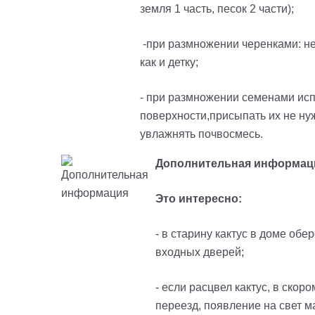
земля 1 часть, песок 2 части);
-при размножении черенками: нео
как и детку;
- при размножении семенами исп
поверхности,присыпать их не ну
увлажнять почвосмесь.
Дополнительная информац
Это интересно:
- в старину кактус в доме обе
входных дверей
;
- если расцвел кактус, в ско
переезд, появление на свет м