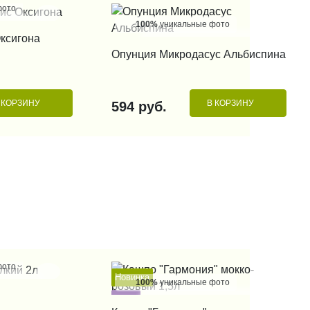
фото
100%
уникальные фото
 КЛИК
Оксигона
КУПИТЬ В 1 КЛИК
Опунция Микродасус Альбиспина
 КОРЗИНУ
В КОРЗИНУ
594 руб.
фото
Новинка
100%
уникальные фото
 КЛИК
Хит