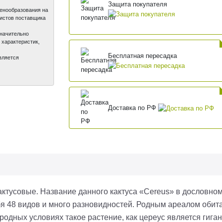
Защита покупателя
ценообразования на
листов поставщика
значительно
 характеристик,
Бесплатная пересадка
вляется
Доставка по РФ
актусовые. Название данного кактуса «
Cereus
» в дословном
бя 48 видов и много разновидностей. Родным ареалом обит
одных условиях такое растение, как цереус является гиган