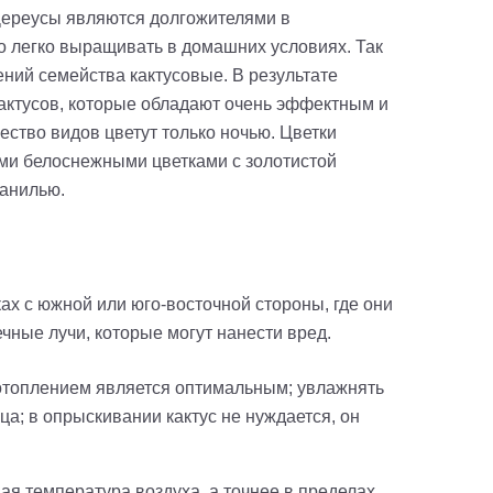
. Цереусы являются долгожителями в
о легко выращивать в домашних условиях. Так
ений семейства кактусовые. В результате
актусов, которые обладают очень эффектным и
ество видов цветут только ночью. Цветки
ими белоснежными цветками с золотистой
ванилью.
х с южной или юго-восточной стороны, где они
чные лучи, которые могут нанести вред.
 отоплением является оптимальным; увлажнять
ца; в опрыскивании кактус не нуждается, он
ая температура воздуха, а точнее в пределах