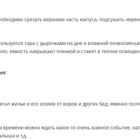
бходимо срезать верхнюю часть кактуса, подсушить черенок
ользуется тара с дырочками на дне и влажной почвосмесью
жно, емкость накрывают пленкой и ставят в теплое освещен
ия:
регал жилье и его хозяев от воров и других бед
; и
менно поэт
ром времени можно ждать какое-то очень важное событие, на
алыша и т.д.