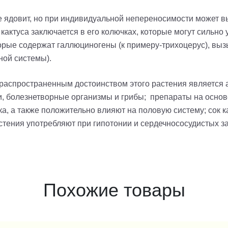
 ядовит, но при индивидуальной непереносимости может в
кактуса заключается в его колючках, которые могут сильно 
торые содержат галлюциногены (к
примеру
-т
рихоцерус
), вы
ной системы).
аспространенным достоинством этого растения является 
и, болезнетворные организмы и грибы;
препараты на основ
а, а также положительно влияют на половую систему;
сок 
стения употребляют при гипотонии и сердечнососудистых з
Похожие товары