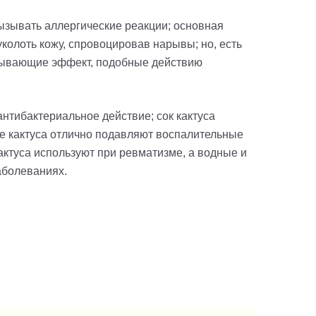
ызывать аллергические реакции; основная
уколоть кожу, спровоцировав нарывы; но, есть
зывающие эффект, подобные действию
антибактериальное действие
; с
ок кактуса
е кактуса отлично подавляют воспалительные
кактуса используют при ревматизме, а водные и
аболеваниях.