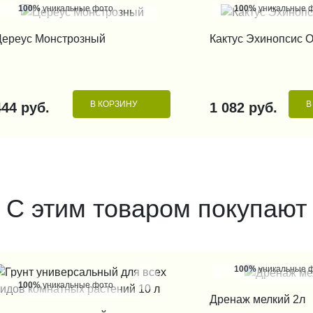
100%
уникальные фото
100%
уникальные 
КУПИТЬ В 1 КЛИК
КУПИТЬ В 1
ереус Монстрозный
Кактус Эхинопсис 
В КОРЗИНУ
В
444 руб.
1 082 руб.
С этим товаром покупают
100%
уникальные 
100%
уникальные фото
КУПИТЬ В 1
Дренаж мелкий 2л