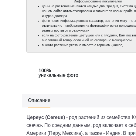
Информирование покупателей
цены на растения меняются каждые два, три дня, система 
нашем сайте автоматизирована и зависит от новых прайс-
и курса доллара
фото носит информационных характер, растения могут не 
отличаться от изображения на фотографии из-за природных
разных поставок и сезонности
если на фото растение цветущее или с плодами, Вам поста
аналогичный товар, если иной не оговорен с менеджером
высота растения указана вместе с горшком (кашпо)
100%
100%
уникальные фото
уникальные фото
Описание
Цереус (
Cereus
)
-
род растений из семейства К
свеча».
По средним данным, род включает в се
Америки (Перу, Мексика), а также
-
Индия. В
прир