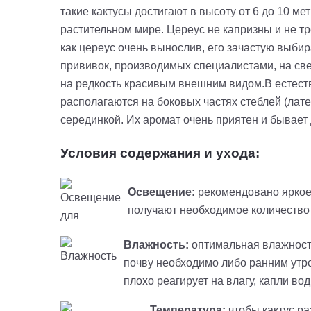
такие кактусы достигают в высоту от 6 до 10 м
растительном мире.
Цереус не капризны и не т
как цереус очень вынослив, его зачастую выби
прививок, производимых специалистами, на св
на редкость красивым внешним видом.
В естест
располагаются на боковых частях стеблей (
лат
серединкой. Их аромат очень приятен и бывает
Условия содержания и ухода:
Освещение:
рекомендовано яркое
получают необходимое количество 
Влажность:
оптимальная влажность
почву необходимо либо ранним утром
плохо реагирует на влагу, капли во
Температура:
чтобы кактус ра