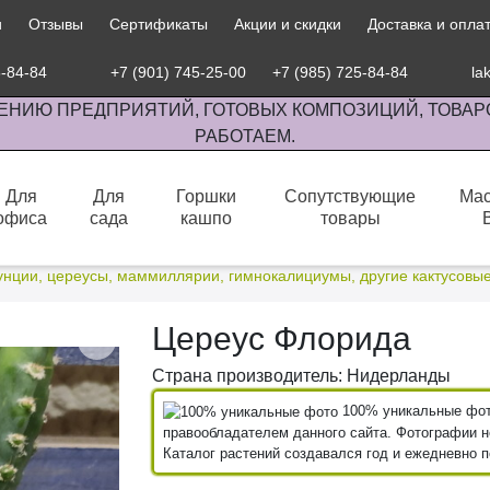
и
Отзывы
Сертификаты
Акции и скидки
Доставка и опла
5-84-84
+7 (901) 745-25-00
+7 (985) 725-84-84
la
ЕНИЮ ПРЕДПРИЯТИЙ, ГОТОВЫХ КОМПОЗИЦИЙ, ТОВАР
РАБОТАЕМ.
Для
Для
Горшки
Сопутствующие
Мас
офиса
сада
кашпо
товары
сов комнатными растениями, продажа изделий ручной работы.
унции, цереусы, маммиллярии, гимнокалициумы, другие кактусовы
Цереус Флорида
Страна производитель: Нидерланды
100% уникальные фото
правообладателем данного сайта. Фотографии не
Каталог растений создавался год и ежедневно 