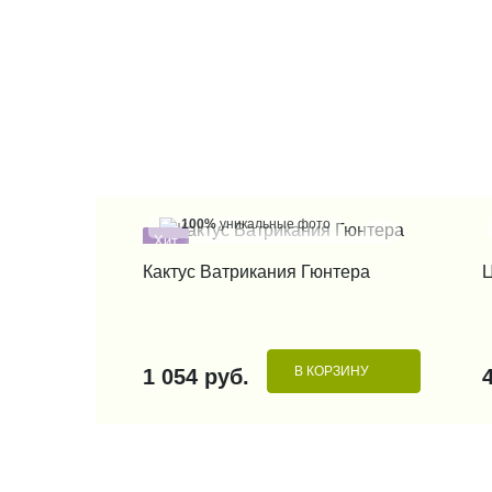
100%
уникальные фото
Хит
КУПИТЬ В 1 КЛИК
Кактус Ватрикания Гюнтера
Ц
В КОРЗИНУ
1 054 руб.