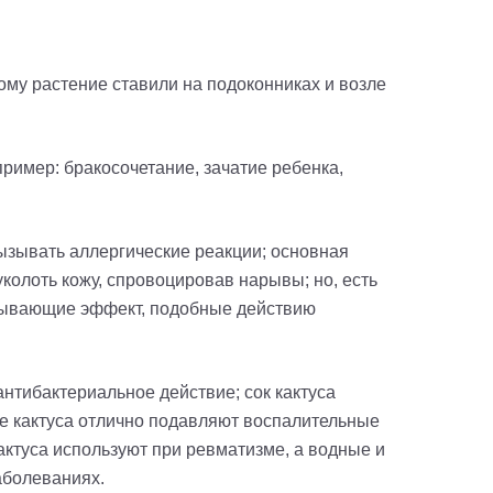
ому растение ставили на подоконниках и возле
пример: бракосочетание, зачатие ребенка,
ызывать аллергические реакции; основная
уколоть кожу, спровоцировав нарывы; но, есть
зывающие эффект, подобные действию
антибактериальное действие
; с
ок кактуса
е кактуса отлично подавляют воспалительные
кактуса используют при ревматизме, а водные и
аболеваниях.