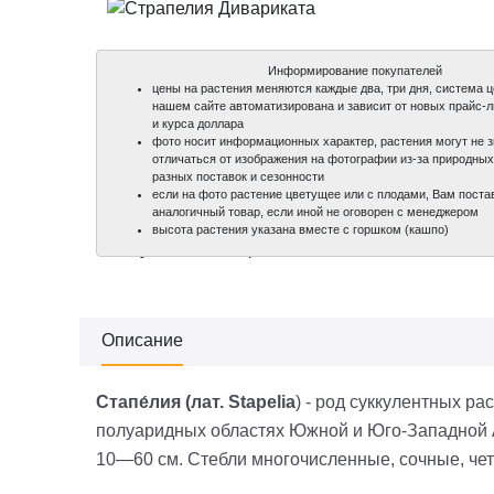
Информирование покупателей
цены на растения меняются каждые два, три дня, система 
нашем сайте автоматизирована и зависит от новых прайс-
и курса доллара
фото носит информационных характер, растения могут не 
отличаться от изображения на фотографии из-за природных
разных поставок и сезонности
если на фото растение цветущее или с плодами, Вам поста
аналогичный товар, если иной не оговорен с менеджером
100%
100%
100%
высота растения указана вместе с горшком (кашпо)
уникальные фото
уникальные фото
уникальные фото
Описание
Стапе́лия
(лат.
Stapelia
) - род суккулентных р
полуаридных областях Южной и Юго-Западной А
10—60 см. Стебли многочисленные, сочные, че