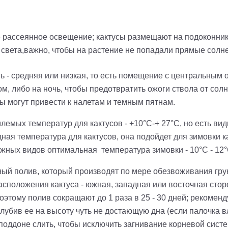
 рассеянное освещение; кактусы размещают на подоконника
света,важно, чтобы на растение не попадали прямые солне
 - средняя или низкая, то есть помещение с центральным
, либо на ночь, чтобы предотвратить ожоги ствола от солн
ды могут привести к налетам и темным пятнам.
лемых температур для кактусов -
+
10°C-
+
27°C, но есть ви
ная температура для кактусов, она подойдет для зимовки ка
ежных
видов оптимальная
температура зимовки - 10
°C -
12°
ый полив, который производят по мере обезвоживания грун
асположения кактуса - южная, западная или восточная стор
поэтому полив сокращают до 1 раза в 25 - 30 дней; рекомен
лубив ее на высоту чуть не достающую дна (если палочка в
оддоне слить, чтобы исключить загнивание корневой систе