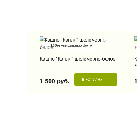
100%
уникальные фото
КУПИТЬ В 1 КЛИК
Кашпо "Капля" шелк черно-белое
К
к
В КОРЗИНУ
1 500 руб.