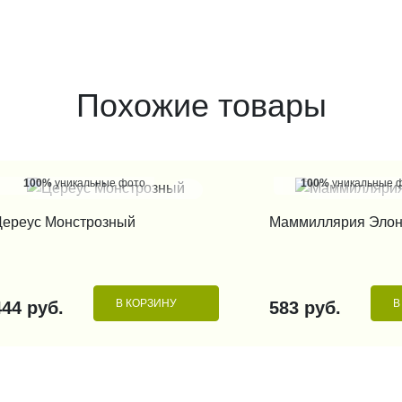
Похожие товары
100%
уникальные фото
100%
уникальные 
КУПИТЬ В 1 КЛИК
КУПИТЬ В 1
ереус Монстрозный
Маммиллярия Элон
В КОРЗИНУ
В
444 руб.
583 руб.