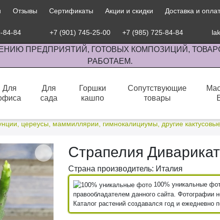
и
Отзывы
Сертификаты
Акции и скидки
Доставка и опла
5-84-84
+7 (901) 745-25-00
+7 (985) 725-84-84
la
ЕНИЮ ПРЕДПРИЯТИЙ, ГОТОВЫХ КОМПОЗИЦИЙ, ТОВАР
РАБОТАЕМ.
Для
Для
Горшки
Сопутствующие
Мас
офиса
сада
кашпо
товары
сов комнатными растениями, продажа изделий ручной работы.
унции, цереусы, маммиллярии, гимнокалициумы, другие кактусовы
Страпелия Диварика
Страна производитель: Италия
100% уникальные фото
правообладателем данного сайта. Фотографии не
Каталог растений создавался год и ежедневно 