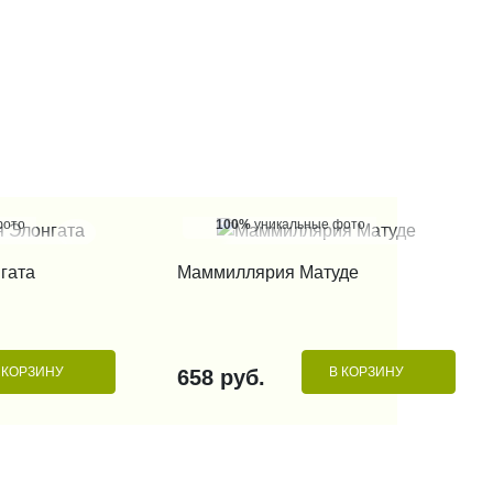
фото
100%
уникальные фото
 КЛИК
КУПИТЬ В 1 КЛИК
гата
Маммиллярия Матуде
 КОРЗИНУ
В КОРЗИНУ
658 руб.