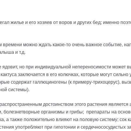
регал жилье и его хозяев от воров и других бед
; и
менно поэт
ром времени можно ждать какое-то очень важное событие, на
алыша и т.д.
 ядовит, но при индивидуальной непереносимости может в
кактуса заключается в его колючках, которые могут сильно 
торые содержат галлюциногены (к
примеру
-т
рихоцерус
), вы
ной системы).
аспространенным достоинством этого растения является 
и, болезнетворные организмы и грибы;
препараты на основ
а, а также положительно влияют на половую систему;
сок 
стения употребляют при гипотонии и сердечнососудистых з