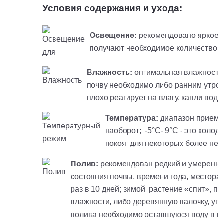
Условия содержания и ухода:
Освещение:
рекомендовано яркое
получают необходимое количество 
Влажность:
оптимальная влажность
почву необходимо либо ранним утром
плохо реагирует на влагу, капли во
Температура:
диапазон прием
наоборот
;
-
5
°C-
9°C
-
это холод
покоя; для некоторых более н
Полив:
рекомендован редкий и умеренн
состояния почвы, времени года, местор
раз в 10 дней; зимой растение «спит», 
влажности, либо деревянную палочку, уг
полива необходимо оставшуюся воду в п