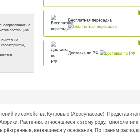
Бесплатная пересадка
ценообразования на
листов поставщика
значительно
 характеристик,
Доставка по РФ
вляется
астений из семейства Кутровые (Apocynaceae). Представите
фрики. Растения, относящиеся к этому роду, многолетние
тырёхгранные, ветвящиеся у основания. По граням распол