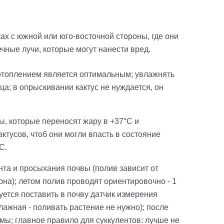
х с южной или юго-восточной стороны, где они
чные лучи, которые могут нанести вред.
 отоплением является оптимальным; увлажнять
ца; в опрыскивании кактус не нуждается, он
ды, которые переносят жару в +37°C и
ктусов, чтоб они могли впасть в состояние
C.
та и просыхания почвы (полив зависит от
она); летом полив проводят ориентировочно - 1
дуется поставить в почву датчик измерения
лажная - поливать растение не нужно); после
мы; главное правило для суккулентов: лучше не