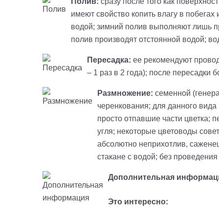
Полив:
сразу после того как поверхност
имеют свойство копить влагу в побегах 
водой; зимний полив выполняют лишь пр
полив производят отстоянной водой; вод
Пересадка:
ее рекомендуют проводи
– 1 раз в 2 года); после пересадки
Размножение:
семенной (генера
черенкования; для данного вида 
просто отпавшие части цветка; 
угля; некоторые цветоводы совет
абсолютно неприхотлив, саженец
стакане с водой; без проведения
Дополнительная информац
Это интересно: