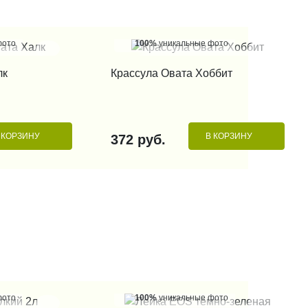
фото
100%
уникальные фото
 КЛИК
КУПИТЬ В 1 КЛИК
лк
Крассула Овата Хоббит
 КОРЗИНУ
В КОРЗИНУ
372 руб.
фото
100%
уникальные фото