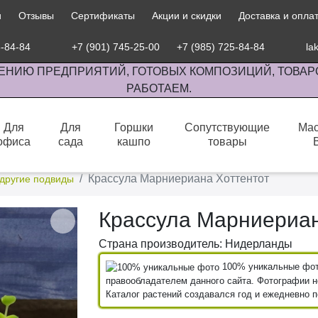
и
Отзывы
Сертификаты
Акции и скидки
Доставка и опла
5-84-84
+7 (901) 745-25-00
+7 (985) 725-84-84
la
ЕНИЮ ПРЕДПРИЯТИЙ, ГОТОВЫХ КОМПОЗИЦИЙ, ТОВАР
РАБОТАЕМ.
Для
Для
Горшки
Сопутствующие
Мас
офиса
сада
кашпо
товары
сов комнатными растениями, продажа изделий ручной работы.
Крассула Марниериана Хоттентот
 другие подвиды
Крассула Марниериан
Страна производитель: Нидерланды
100% уникальные фото
правообладателем данного сайта. Фотографии не
Каталог растений создавался год и ежедневно 