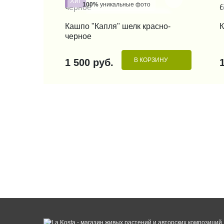
Хит
100%
уникальные фото
КУПИТЬ В 1 КЛИК
Кашпо "Капля" шелк красно-
К
черное
В КОРЗИНУ
1 500 руб.