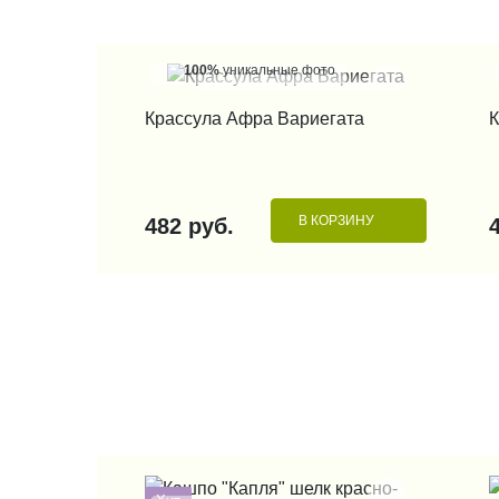
100%
уникальные фото
КУПИТЬ В 1 КЛИК
Крассула Афра Вариегата
К
В КОРЗИНУ
482 руб.