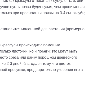
 так как крассула относится к суккулентам, они
лучше пусть почва будет сухая, чем пропитанная
только при просыхании почвы на 3-4 см. вглубь;
ь становится маленькой для растения (примерно
е крассулы происходит с помощью
лько листочки, но и побеги; это могут быть
место среза или ранку порошком древесного
е 2-3 дней; благодаря тому, что цветок
ной просушки; предварительно укоренив его в