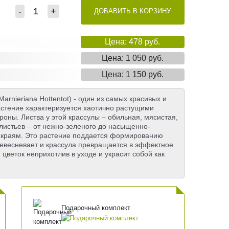
-
+
ДОБАВИТЬ В КОРЗИНУ
Цена: 478 руб.
Цена: 1 050 руб.
Цена: 1 150 руб.
arnieriana Hottentot) - один из самых красивых и
астение характеризуется хаотично растущими
роны. Листва у этой крассулы – обильная, мясистая,
листьев – от нежно-зеленого до насыщенно-
по краям. Это растение поддается формированию
ревесневает и крассула превращается в эффектное
цветок неприхотлив в уходе и украсит собой как
Подарочный комплект