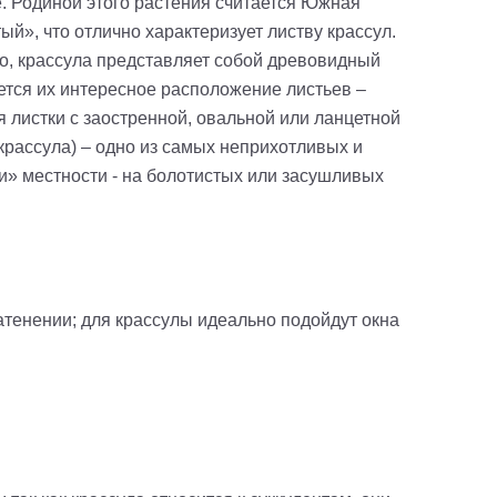
. Родиной этого растения считается Южная
й», что отлично характеризует листву крассул.
о, крассула представляет собой древовидный
яется их интересное расположение листьев –
я листки с заостренной, овальной или ланцетной
крассула) – одно из самых неприхотливых и
ни» местности - на болотистых или засушливых
атенении; для крассулы идеально подойдут окна