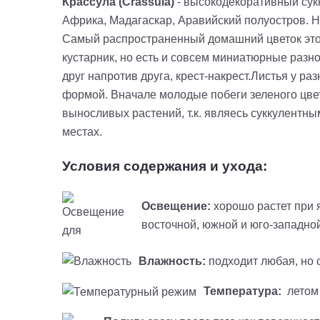
Крассула (Crassula)
- высокодекоративный сукк
Африка, Мадагаскар, Аравийский полуостров. На
Самый распространенный домашний цветок этог
кустарник, но есть и совсем миниатюрные разно
друг напротив друга, крест-накрест.Листья у р
формой. Вначале молодые побеги зеленого цвет
выносливых растений, т.к. являесь суккулентны
местах.
Условия содержания и ухода:
Освещение:
хорошо растет при я
восточной, южной и юго-западно
Влажность:
подходит любая, но с
Температура:
летом 