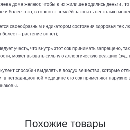
хозяева дома желают, чтобы в их жилище водились деньги , т
 и более того, в горшок с землёй закопать несколько монет
ляется своеобразным индикатором состояния здоровья тех лю
 болеет – растение вянет);
едует учесть, что внутрь этот сок принимать запрещено, так
сти, может вызвать сильную аллергическую реакцию (зуд, 
ккулент способен выделять в воздух вещества, которые от
в нетрадиционной медицине его сок применяют наружно в те
инаковы.
Похожие товары