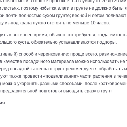
ь почвосмеси в горшке просохнет на глубину от 20 до 30 мм.;
и листьях, поэтому избытка влаги в грунте не должно быть; 
и почти полностью сухом грунте; весной и летом поливают 
у из-под крана нужно отстоять не меньше 10 часов.
ть в весеннее время; обычно это требуется, когда емкост
 большого куста, обязательно устанавливаются подпоры.
тивный) способ и черенкование; проще всего, размножени
в качестве посадочного материала можно использовать не то
перед посадкой саженца в грунт рекомендуется обработать 
уют также провести «подвяливание» части растения в течени
 можно укоренять разными способами: после кратковремен
 предварительной подготовки высадить сразу в грунт.
ия: