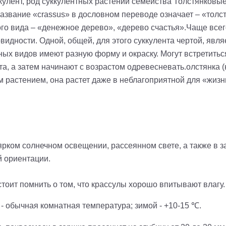
улент, род суккулентных растений семейства Толстянковые
звание «crassus» в дословном переводе означает – «толсты
о вида – «денежное дерево», «дерево счастья».Чаще всег
видности. Одной, общей, для этого суккулента чертой, явл
азных видов имеют разную форму и окраску. Могут встретитьс
а, а затем начинают с возрастом одревесневать.олстянка (
м растением, она растет даже в неблагоприятной для «жиз
рком солнечном освещении, рассеянном свете, а также в з
й ориентации.
тоит помнить о том, что крассулы хорошо впитывают влагу.
- обычная комнатная температура; зимой - +10-15 ℃.