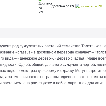
Доставка по РФ
улент, род суккулентных растений семейства Толстянковые
звание «crassus» в дословном переводе означает – «толсты
о вида – «денежное дерево», «дерево счастья».Чаще всег
видности. Одной, общей, для этого суккулента чертой, явл
азных видов имеют разную форму и окраску. Могут встретитьс
а, а затем начинают с возрастом одревесневать.олстянка (
м растением, она растет даже в неблагоприятной для «жиз