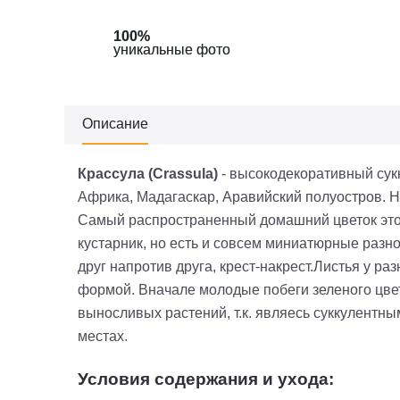
100%
100%
уникальные фото
уникальные фото
Описание
Крассула (Crassula)
- высокодекоративный сукк
Африка, Мадагаскар, Аравийский полуостров. На
Самый распространенный домашний цветок этог
кустарник, но есть и совсем миниатюрные разно
друг напротив друга, крест-накрест.Листья у р
формой. Вначале молодые побеги зеленого цвет
выносливых растений, т.к. являесь суккулентны
местах.
Условия содержания и ухода: