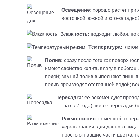
Освещение:
хорошо растет при я
восточной, южной и юго-западно
Влажность:
подходит любая, но с
Температура:
летом 
Полив:
сразу после того как поверхност
имеют свойство копить влагу в побегах 
водой; зимний полив выполняют лишь пр
полив производят отстоянной водой; вод
Пересадка:
ее рекомендуют проводи
– 1 раз в 2 года); после пересадки
Размножение:
семенной (генера
черенкования; для данного вида 
просто отпавшие части цветка; 