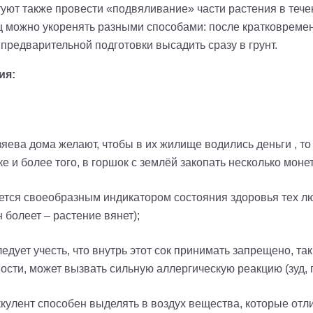
уют также провести «подвяливание» части растения в течени
 можно укоренять разными способами: после кратковремен
 предварительной подготовки высадить сразу в грунт.
ия:
хозяева дома желают, чтобы в их жилище водились деньги , т
 и более того, в горшок с землёй закопать несколько монет
ляется своеобразным индикатором состояния здоровья тех лю
 болеет – растение вянет);
едует учесть, что внутрь этот сок принимать запрещено, так
сти, может вызвать сильную аллергическую реакцию (зуд, 
ккулент способен выделять в воздух вещества, которые от