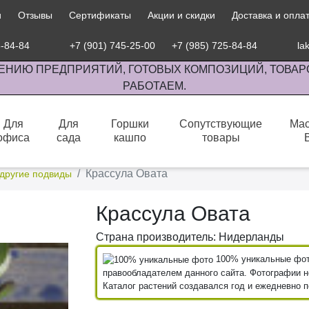
и
Отзывы
Сертификаты
Акции и скидки
Доставка и опла
5-84-84
+7 (901) 745-25-00
+7 (985) 725-84-84
la
ЕНИЮ ПРЕДПРИЯТИЙ, ГОТОВЫХ КОМПОЗИЦИЙ, ТОВАР
РАБОТАЕМ.
Для
Для
Горшки
Сопутствующие
Мас
офиса
сада
кашпо
товары
сов комнатными растениями, продажа изделий ручной работы.
Крассула Овата
 другие подвиды
Крассула Овата
Страна производитель: Нидерланды
100% уникальные фото
правообладателем данного сайта. Фотографии не
Каталог растений создавался год и ежедневно 