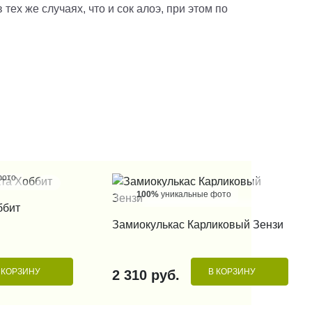
х же случаях, что и сок алоэ, при этом по
фото
100%
уникальные фото
 КЛИК
ббит
КУПИТЬ В 1 КЛИК
Замиокулькас Карликовый Зензи
 КОРЗИНУ
В КОРЗИНУ
2 310 руб.