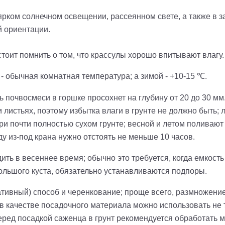
рком солнечном освещении, рассеянном свете, а также в з
й ориентации.
тоит помнить о том, что крассулы хорошо впитывают влагу.
- обычная комнатная температура; а зимой - +10-15 ℃.
ь почвосмеси в горшке просохнет на глубину от 20 до 30 мм.;
и листьях, поэтому избытка влаги в грунте не должно быть; 
и почти полностью сухом грунте; весной и летом поливают 
у из-под крана нужно отстоять не меньше 10 часов.
ть в весеннее время; обычно это требуется, когда емкост
 большого куста, обязательно устанавливаются подпоры.
тивный) способ и черенкование; проще всего, размножени
в качестве посадочного материала можно использовать не то
перед посадкой саженца в грунт рекомендуется обработать 