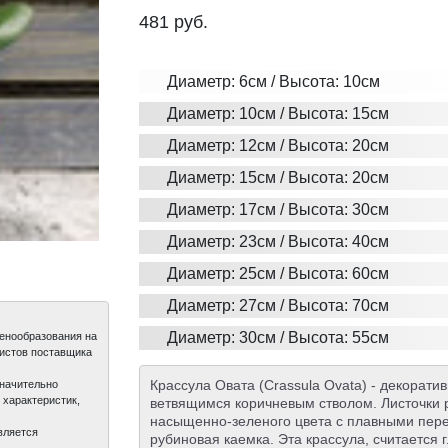
481
руб.
Диаметр: 6см / Высота: 10см
Диаметр: 10см / Высота: 15см
Диаметр: 12см / Высота: 20см
Диаметр: 15см / Высота: 20см
Диаметр: 17см / Высота: 30см
Диаметр: 23см / Высота: 40см
Диаметр: 25см / Высота: 60см
Диаметр: 27см / Высота: 70см
Диаметр: 30см / Высота: 55см
ценообразования на
листов поставщика
Крассула Овата (Crassula Ovata) - декорати
значительно
 характеристик,
ветвящимся коричневым стволом. Листочки р
насыщенно-зеленого цвета с плавными пере
вляется
рубиновая каемка. Эта крассула, считается