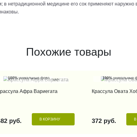
в нетрадиционной медицине его сок применяют наружно в те
инаковы.
Похожие товары
100%
уникальные фото
100%
уникальные 
КУПИТЬ В 1 КЛИК
КУПИТЬ В 1
рассула Афра Вариегата
Крассула Овата Хо
В КОРЗИНУ
В
482 руб.
372 руб.