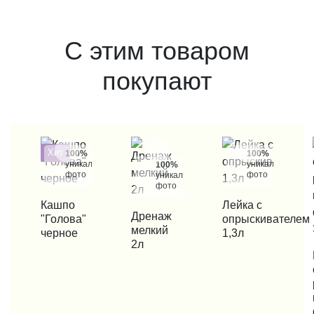
С этим товаром
покупают
Хит
100%
100%
уникальные
уникальные
100%
фото
фото
уникальные
фото
КУПИТЬ В 1 КЛИК
Кашпо
КУПИТЬ В 1 КЛИК
Лейка с
КУПИТЬ В 1 КЛИК
Дренаж
"Голова"
опрыскивателем
мелкий
черное
1,3л
2л
КУП