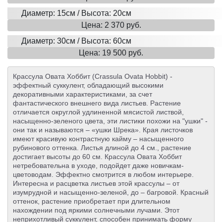
Диаметр: 15см / Высота: 20см
Цена: 2 370 руб.
Диаметр: 30см / Высота: 60см
Цена: 19 500 руб.
Крассула Овата Хоббит (Crassula Ovata Hobbit) -
эффектный суккулент, обладающий высокими
декоративными характеристиками, за счет
фантастического внешнего вида листьев. Растение
отличается округлой удлиненной мясистой листвой,
насыщенно-зеленого цвета, эти листики похожи на "ушки" -
они так и называются – «ушки Шрека». Края листочков
имеют красивую контрастную кайму – насыщенного
рубинового оттенка. Листья длиной до 4 см., растение
достигает высоты до 60 см. Крассула Овата Хоббит
нетребовательна в уходе, подойдет даже новичкам-
цветоводам. Эффектно смотрится в любом интерьере.
Интересна и расцветка листьев этой крассулы – от
изумрудной и насыщенно-зеленой, до – багровой. Красный
оттенок, растение приобретает при длительном
нахождении под яркими солнечными лучами. Этот
неприхотливый суккулент, способен принимать форму