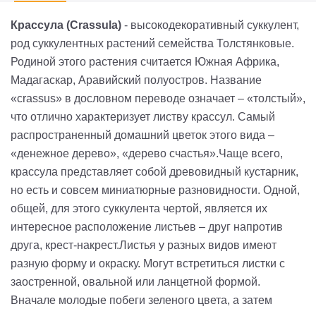
Крассула (Crassula)
- высокодекоративный суккулент,
род суккулентных растений семейства Толстянковые.
Родиной этого растения считается Южная Африка,
Мадагаскар, Аравийский полуостров. Название
«crassus» в дословном переводе означает – «толстый»,
что отлично характеризует листву крассул. Самый
распространенный домашний цветок этого вида –
«денежное дерево», «дерево счастья».Чаще всего,
крассула представляет собой древовидный кустарник,
но есть и совсем миниатюрные разновидности. Одной,
общей, для этого суккулента чертой, является их
интересное расположение листьев – друг напротив
друга, крест-накрест.Листья у разных видов имеют
разную форму и окраску. Могут встретиться листки с
заостренной, овальной или ланцетной формой.
Вначале молодые побеги зеленого цвета, а затем