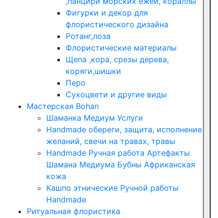
,панцири морских ежей, кораллы
Фигурки и декор для
флористического дизайна
Ротанг,лоза
Флористические материалы
Щепа ,кора, срезы дерева,
коряги,шишки
Перо
Сухоцвети и другие виды
Мастерская Bohan
Шаманка Медиум Услуги
Handmade обереги, защита, исполнение
желаний, свечи на травах, травы
Handmade Ручная работа Артефакты
Шамана Медиума Бубны Африканская
кожа
Кашпо этнические Ручной работы
Handmade
Ритуальная флористика