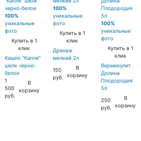
100%
100%
уникальные
уникальные
фото
100%
фото
уникальные
Купить в 1
фото
Купить в 1
клик
клик
Купить в 1
Дренаж
клик
Кашпо "Капля"
мелкий 2л
шелк черно-
Вермикулит
В
150
белое
Долина
корзину
руб.
1
Плодородия
В
500
5л
корзину
руб.
В
250
корзину
руб.