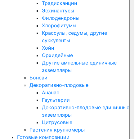
Традисканции
Эсхинантусы
Филодендроны
Хлорофитумы
Крассулы, седумы, другие
суккуленты
Хойи
Орхидейные
Другие ампельные единичные
экземпляры
Бонсаи
Декоративно-плодовые
Ананас
Гаультерии
Декоративно-плодовые единичные
экземпляры
Цитрусовые
Растения крупномеры
Готовые композиции