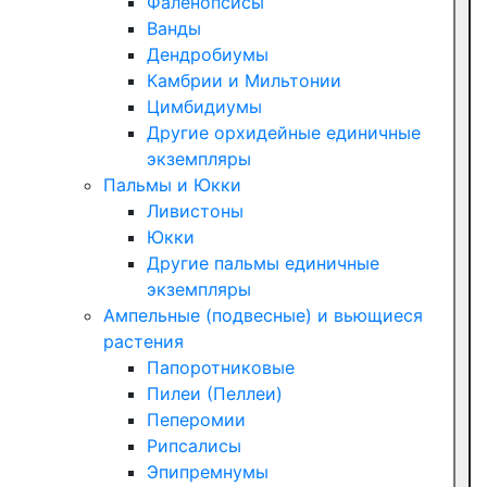
Фаленопсисы
Ванды
Дендробиумы
Камбрии и Мильтонии
Цимбидиумы
Другие орхидейные единичные
экземпляры
Пальмы и Юкки
Ливистоны
Юкки
Другие пальмы единичные
экземпляры
Ампельные (подвесные) и вьющиеся
растения
Папоротниковые
Пилеи (Пеллеи)
Пеперомии
Рипсалисы
Эпипремнумы