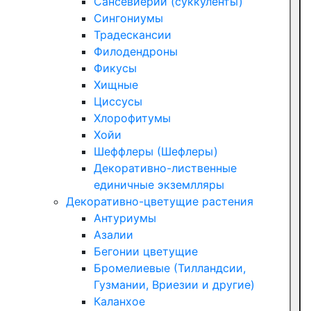
Сансевиерии (суккуленты)
Сингониумы
Традескансии
Филодендроны
Фикусы
Хищные
Циссусы
Хлорофитумы
Хойи
Шеффлеры (Шефлеры)
Декоративно-лиственные
единичные экземлляры
Декоративно-цветущие растения
Антуриумы
Азалии
Бегонии цветущие
Бромелиевые (Тилландсии,
Гузмании, Вриезии и другие)
Каланхое