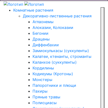
Комнатные растения
Декоративно-лиственные растения
Аглаонемы
Алоказии, Колоказии
Бегонии
Драцены
Диффенбахии
Замиокулькасы (суккуленты)
Калатеи, ктенанты, строманты
Каланхое (суккуленты)
Кордилины
Кодиеумы (Кротоны)
Монстеры
Папоротники и плющи
Пахиры
Пряные травы
Полисциасы