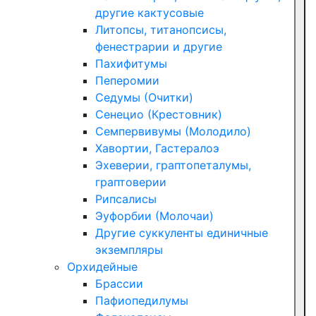
другие кактусовые
Литопсы, титанопсисы,
фенестрарии и другие
Пахифитумы
Пеперомии
Седумы (Очитки)
Сенецио (Крестовник)
Семпервивумы (Молодило)
Хавортии, Гастералоэ
Эхеверии, граптопеталумы,
граптоверии
Рипсалисы
Эуфорбии (Молочаи)
Другие суккуленты единичные
экземпляры
Орхидейные
Брассии
Пафиопедилумы