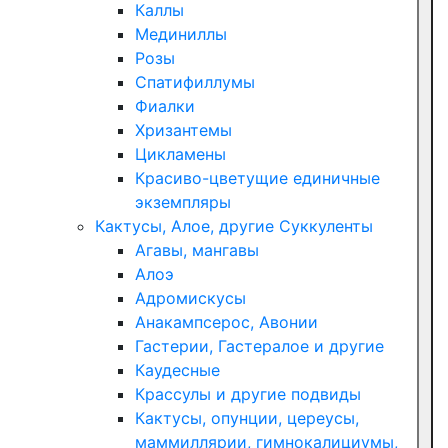
Каллы
Мединиллы
Розы
Спатифиллумы
Фиалки
Хризантемы
Цикламены
Красиво-цветущие единичные
экземпляры
Кактусы, Алое, другие Суккуленты
Агавы, мангавы
Алоэ
Адромискусы
Анакампсерос, Авонии
Гастерии, Гастералое и другие
Каудесные
Крассулы и другие подвиды
Кактусы, опунции, цереусы,
маммиллярии, гимнокалициумы,