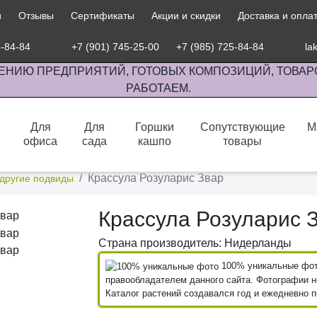
и
Отзывы
Сертификаты
Акции и скидки
Доставка и опла
5-84-84
+7 (901) 745-25-00
+7 (985) 725-84-84
la
ЕНИЮ ПРЕДПРИЯТИЙ, ГОТОВЫХ КОМПОЗИЦИЙ, ТОВАР
РАБОТАЕМ.
Для
Для
Горшки
Сопутствующие
М
офиса
сада
кашпо
товары
сов комнатными растениями, продажа изделий ручной работы.
Крассула Розуларис Звар
 другие подвиды
Крассула Розуларис 
Страна производитель: Нидерланды
100% уникальные фото
правообладателем данного сайта. Фотографии не
Каталог растений создавался год и ежедневно 