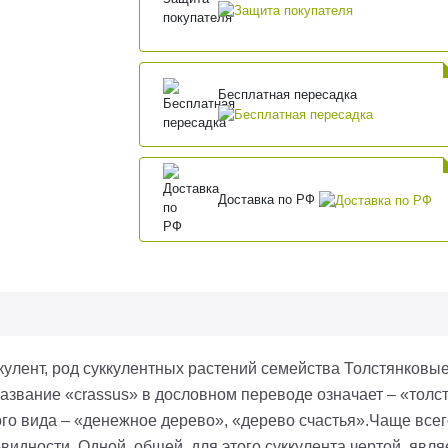
Бесплатная пересадка
Доставка по РФ
улент, род суккулентных растений семейства Толстянковые
звание «crassus» в дословном переводе означает – «толсты
о вида – «денежное дерево», «дерево счастья».Чаще всег
видности. Одной, общей, для этого суккулента чертой, явл