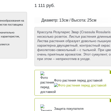
1 111
руб.
Диаметр: 13см / Высота: 25см
ценообразования на
листов поставщика
Крассула Розуларис Звар (Crassula Rosulari
значительно
несколько розеток. Листья растения длинны
 характеристик,
Листва растения образует довольно пышную 
вляется
характерна двухцветный, контрастный окрас
фиолетово-свекольный – с тыльной. При цве
очень приятным ароматом. Этот суккулент, 
при этом – неприхотлив в уходе.
Фото растения перед доставкой
Защита покупателя