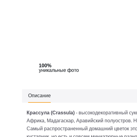
100%
100%
100%
уникальные фото
уникальные фото
уникальные фото
Описание
Крассула (Crassula)
- высокодекоративный сукк
Африка, Мадагаскар, Аравийский полуостров. На
Самый распространенный домашний цветок этог
кустарник, но есть и совсем миниатюрные разно