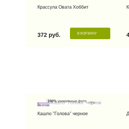
КУПИТЬ В 1 КЛИК
Крассула Овата Хоббит
К
В КОРЗИНУ
372 руб.
100%
уникальные фото
Хит
КУПИТЬ В 1 КЛИК
Кашпо "Голова" черное
Д