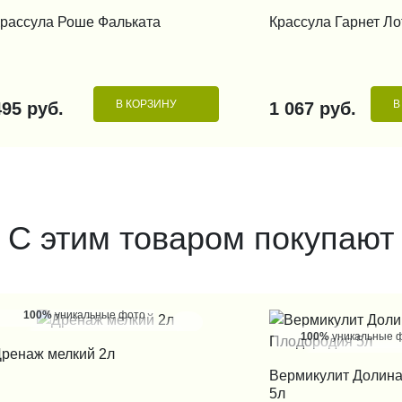
КУПИТЬ В 1 КЛИК
КУПИТЬ В 1
рассула Роше Фальката
Крассула Гарнет Ло
В КОРЗИНУ
В
495 руб.
1 067 руб.
С этим товаром покупают
100%
уникальные фото
100%
уникальные 
КУПИТЬ В 1 КЛИК
ренаж мелкий 2л
КУПИТЬ В 1
Вермикулит Долин
5л