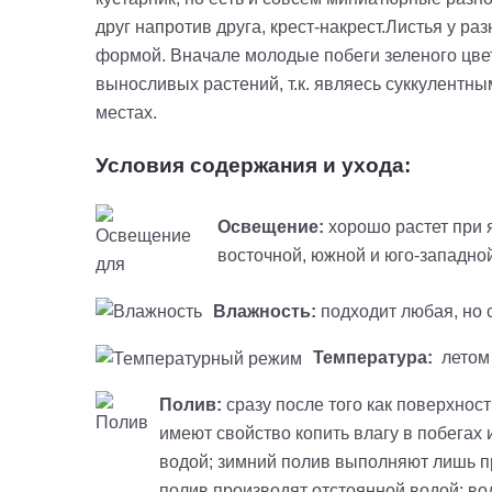
друг напротив друга, крест-накрест.Листья у р
формой. Вначале молодые побеги зеленого цвет
выносливых растений, т.к. являесь суккулентны
местах.
Условия содержания и ухода:
Освещение:
хорошо растет при я
восточной, южной и юго-западно
Влажность:
подходит любая, но с
Температура:
летом 
Полив:
сразу после того как поверхност
имеют свойство копить влагу в побегах 
водой; зимний полив выполняют лишь пр
полив производят отстоянной водой; вод