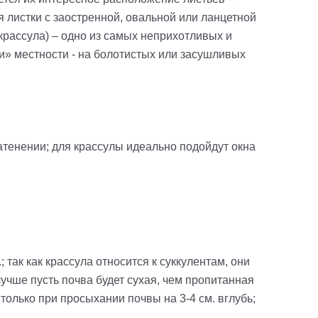
я листки с заостренной, овальной или ланцетной
крассула) – одно из самых неприхотливых и
ни» местности - на болотистых или засушливых
атенении; для крассулы идеально подойдут окна
 так как крассула относится к суккулентам, они
лучше пусть почва будет сухая, чем пропитанная
только при просыхании почвы на 3-4 см. вглубь;