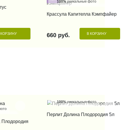
100%
уникальные фото
 КЛИК
тус
КУПИТЬ В 1 КЛИК
Крассула Капителла Кэмпфайер
 КОРЗИНУ
В КОРЗИНУ
660 руб.
100%
уникальные фото
фото
КУПИТЬ В 1 КЛИК
Перлит Долина Плодородия 5л
 КЛИК
а Плодородия