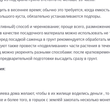
ть в весеннее время; обычно это требуется, когда емкост
 большого куста, обязательно устанавливаются подпоры.
тивный) способ и черенкование; проще всего, размножени
в качестве посадочного материала можно использовать не то
перед посадкой саженца в грунт рекомендуется обработать 
уют также провести «подвяливание» части растения в течени
 можно укоренять разными способами: после кратковремен
 предварительной подготовки высадить сразу в грунт.
ия:
хозяева дома желают, чтобы в их жилище водились деньги , т
 и более того, в горшок с землёй закопать несколько монет