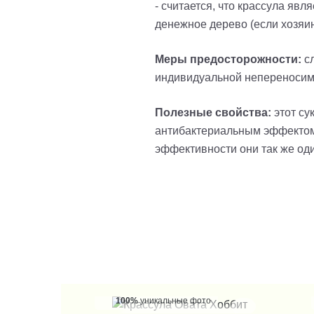
- считается, что крассула яв
денежное дерево (если хозяин
Меры предосторожности:
сл
индивидуальной непереносимо
Полезные свойства:
этот су
антибактериальным эффектом; 
эффективности они так же од
100%
уникальные фото