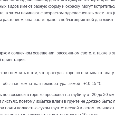
азных видов имеют разную форму и окраску. Могут встретитьс
а, а затем начинают с возрастом одревесневать.олстянка (
м растением, она растет даже в неблагоприятной для «жиз
рком солнечном освещении, рассеянном свете, а также в з
й ориентации.
тоит помнить о том, что крассулы хорошо впитывают влагу.
- обычная комнатная температура; зимой - +10-15 ℃.
ь почвосмеси в горшке просохнет на глубину от 20 до 30 мм.;
и листьях, поэтому избытка влаги в грунте не должно быть; 
и почти полностью сухом грунте; весной и летом поливают 
у из-под крана нужно отстоять не меньше 10 часов.