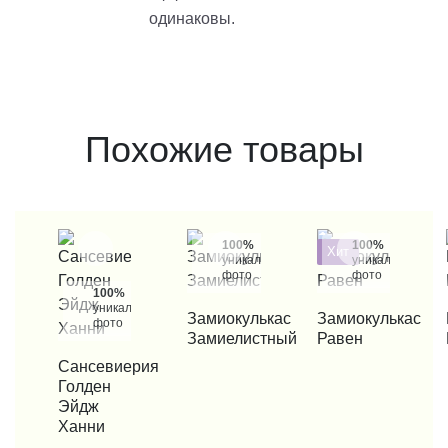
одинаковы.
Похожие товары
100%
100%
Хит
уникальные
уникальные
фото
фото
100%
уникальные
КУПИТЬ В 1 КЛИК
Замиокулькас
КУПИТЬ В 1 КЛИК
Замиокулькас
КУП
фото
Замиелистный
Равен
КУПИТЬ В 1 КЛИК
Сансевиерия
Голден
Эйдж
Ханни