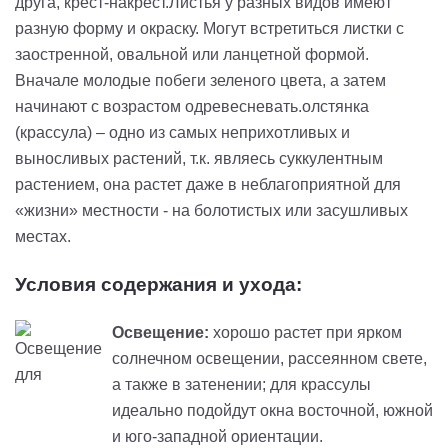
друга, крест-накрест.Листья у разных видов имеют
разную форму и окраску. Могут встретиться листки с
заостренной, овальной или ланцетной формой.
Вначале молодые побеги зеленого цвета, а затем
начинают с возрастом одревесневать.олстянка
(крассула) – одно из самых неприхотливых и
выносливых растений, т.к. являесь суккулентным
растением, она растет даже в неблагоприятной для
«жизни» местности - на болотистых или засушливых
местах.
Условия содержания и ухода:
Освещение:
хорошо растет при ярком
солнечном освещении, рассеянном свете,
а также в затенении; для крассулы
идеально подойдут окна восточной, южной
и юго-западной ориентации.