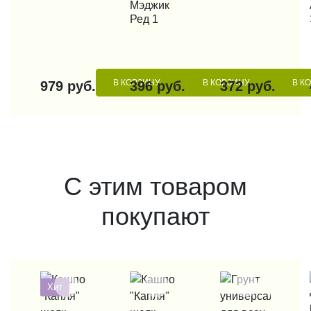
Мэджик
Ред 1
В КОРЗИНУ
В КОРЗИНУ
В К
979 руб.
396 руб.
372 руб.
С этим товаром
покупают
Хит