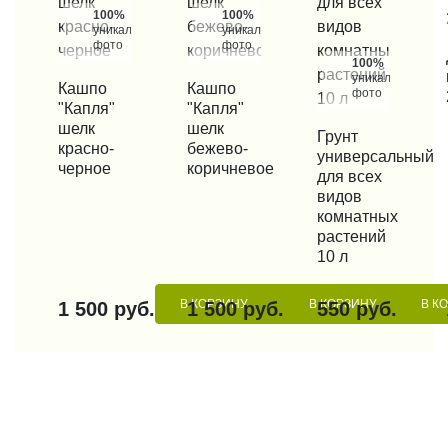
100%
100%
уникальные
уникальные
фото
фото
КУП
100%
уникальные
КУПИТЬ В 1 КЛИК
Кашпо
КУПИТЬ В 1 КЛИК
Кашпо
фото
"Капля"
"Капля"
шелк
шелк
КУПИТЬ В 1 КЛИК
Грунт
красно-
бежево-
универсальный
черное
коричневое
для всех
видов
комнатных
растений
10 л
В КОРЗИНУ
В КОРЗИНУ
В К
1 500 руб.
1 500 руб.
550 руб.