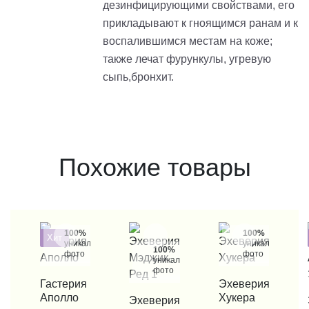
дезинфицирующими свойствами, его
прикладывают к гноящимся ранам и к
воспалившимся местам на коже;
также лечат фурункулы, угревую
сыпь,бронхит.
Похожие товары
100%
100%
Хит
уникальные
уникальные
100%
фото
фото
уникальные
фото
КУПИТЬ В 1 КЛИК
Гастерия
КУПИТЬ В 1 КЛИК
Эхеверия
Аполло
Хукера
КУПИТЬ В 1 КЛИК
Эхеверия
КУП