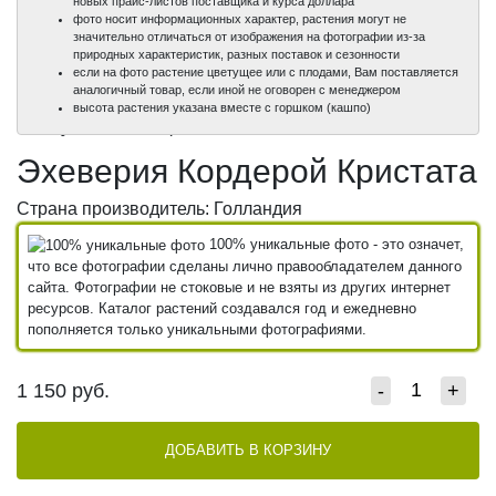
новых прайс-листов поставщика и курса доллара
фото носит информационных характер, растения могут не
значительно отличаться от изображения на фотографии из-за
природных характеристик, разных поставок и сезонности
если на фото растение цветущее или с плодами, Вам поставляется
аналогичный товар, если иной не оговорен с менеджером
100%
100%
высота растения указана вместе с горшком (кашпо)
уникальные фото
уникальные фото
Эхеверия Кордерой Кристата
Страна производитель: Голландия
100% уникальные фото - это означет,
что все фотографии сделаны лично правообладателем данного
сайта. Фотографии не стоковые и не взяты из других интернет
ресурсов. Каталог растений создавался год и ежедневно
пополняется только уникальными фотографиями.
1 150
руб.
-
+
ДОБАВИТЬ В КОРЗИНУ