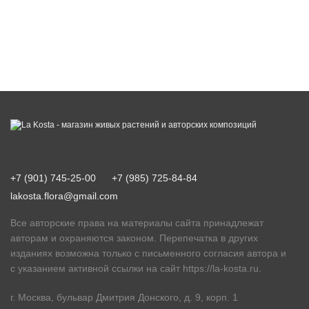
+7 (901) 745-25-00
+7 (985) 725-84-84
lakosta.flora@gmail.com
Все авторские права на материалы сайта принадлежат
авторам и охраняются законом. Перепечатка в других
изданиях возможна только с письменного согласия автора и
с указанием активной ссылки на сайт
https://la-kosta.ru
.
г. Москва, бульвар Дмитрия Донского, д. 9, корп. 1