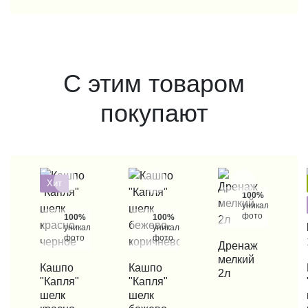
С этим товаром
покупают
Хит
100%
уникальные
фото
100%
100%
уникальные
уникальные
фото
фото
КУПИТЬ В 1 КЛИК
Дренаж
мелкий
КУПИТЬ В 1 КЛИК
Кашпо
КУПИТЬ В 1 КЛИК
Кашпо
КУП
2л
"Капля"
"Капля"
шелк
шелк