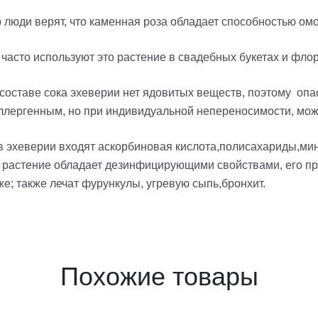
ор люди верят, что каменная роза обладает способностью ом
 часто используют это растение в свадебных букетах и ф
составе сока эхеверии нет ядовитых веществ, поэтому опас
аллергенным, но при индивидуальной непереносимости, мо
ав эхеверии входят аскорбиновая кислота,полисахариды,ми
растение обладает дезинфицирующими свойствами, его пр
е; также лечат фурункулы, угревую сыпь,бронхит.
Похожие товары