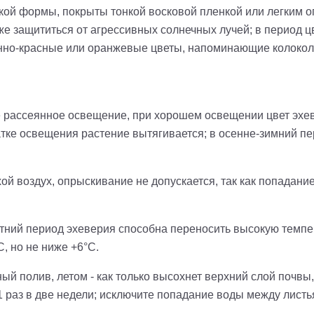
кой формы, покрыты тонкой восковой пленкой или легким о
же защититься от агрессивных солнечных лучей; в период 
енно-красные или оранжевые цветы, напоминающие колокол
 рассеянное освещение, при хорошем освещении цвет эхев
тке освещения растение вытягивается; в осенне-зимний п
ой воздух, опрыскивание не допускается, так как попадани
тний период эхеверия способна переносить высокую темпе
, но не ниже +6°С.
й полив, летом - как только высохнет верхний слой почвы,
 1 раз в две недели; исключите попадание воды между листь