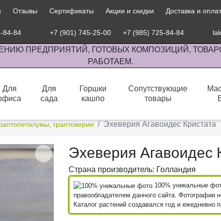
и
Отзывы
Сертификаты
Акции и скидки
Доставка и опла
5-84-84
+7 (901) 745-25-00
+7 (985) 725-84-84
la
ЕНИЮ ПРЕДПРИЯТИЙ, ГОТОВЫХ КОМПОЗИЦИЙ, ТОВАР
РАБОТАЕМ.
Для
Для
Горшки
Сопутствующие
Мас
офиса
сада
кашпо
товары
сов комнатными растениями, продажа изделий ручной работы.
Эхеверия Агавоидес Кристата
граптопеталумы, граптоверии
Эхеверия Агавоидес 
Страна производитель: Голландия
100% уникальные фото
правообладателем данного сайта. Фотографии не
Каталог растений создавался год и ежедневно 