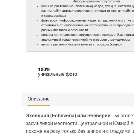
Информирование покупателей
цены на растения меняются каждые два, три дня, система 
нашем сайте автоматизирована и зависит от новых прайс-
и курса доллара
фото носит информационных характер, растения могут не 
отличаться от изображения на фотографии из-за природных
разных поставок и сезонности
если на фото растение цветущее или с плодами, Вам поста
аналогичный товар, если иной не оговорен с менеджером
высота растения указана вместе с горшком (кашпо)
100%
100%
уникальные фото
уникальные фото
Описание
Эхеверия (Echeveria) или Эчеверии
- многоле
засушливой местности Центральной и Южной Ам
похожа на розу, только без шипов и с гладкими