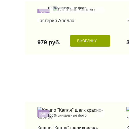
100%
уникальные фото
Хит
КУПИТЬ В 1 КЛИК
Гастерия Аполло
Э
В КОРЗИНУ
979 руб.
Хит
100%
уникальные фото
КУПИТЬ В 1 КЛИК
Кашпо "Капля" шелк красно-
К