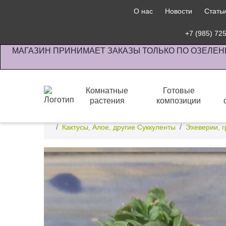
О нас
Новости
Стать
+7 (985) 72
МАГАЗИН ПРИНИМАЕТ ЗАКАЗЫ ТОЛЬКО ПО ОЗЕЛЕН
Комнатные
Готовые
растения
композиции
Интернет-магазин по озеленению предприятии офи
Кактусы, Алое, другие Суккуленты
Эхеверии, 