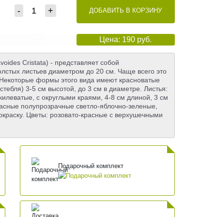
-
+
ДОБАВИТЬ В КОРЗИНУ
Цена: 190 руб.
oides Cristata) - представляет собой
олстых листьев диаметром до 20 см. Чаще всего это
. Некоторые формы этого вида имеют красноватые
 стебля) 3-5 см высотой, до 3 см в диаметре. Листья:
леватые, с округлыми краями, 4-8 см длиной, 3 см
ласные полупрозрачные светло-яблочно-зеленые,
окраску. Цветы: розовато-красные с верхушечными
Подарочный комплект