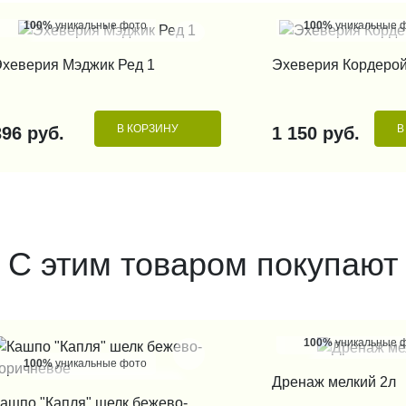
100%
уникальные фото
100%
уникальные 
КУПИТЬ В 1 КЛИК
КУПИТЬ В 1
хеверия Мэджик Ред 1
Эхеверия Кордерой
В КОРЗИНУ
В
396 руб.
1 150 руб.
С этим товаром покупают
100%
уникальные 
100%
уникальные фото
КУПИТЬ В 1
Дренаж мелкий 2л
КУПИТЬ В 1 КЛИК
ашпо "Капля" шелк бежево-