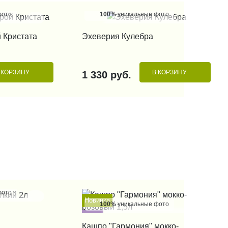
фото
100%
уникальные фото
 КЛИК
КУПИТЬ В 1 КЛИК
 Кристата
Эхеверия Кулебра
 КОРЗИНУ
В КОРЗИНУ
1 330 руб.
фото
Новинка
100%
уникальные фото
 КЛИК
Хит
КУПИТЬ В 1 КЛИК
Кашпо "Гармония" мокко-