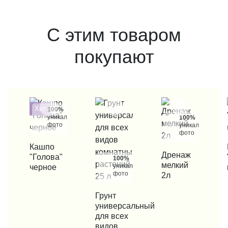
С этим товаром
покупают
Хит
100%
уникальные
100%
фото
уникальные
фото
КУПИТЬ В 1 КЛИК
Кашпо
КУП
КУПИТЬ В 1 КЛИК
Дренаж
"Голова"
100%
мелкий
уникальные
черное
фото
2л
КУПИТЬ В 1 КЛИК
Грунт
универсальный
для всех
видов