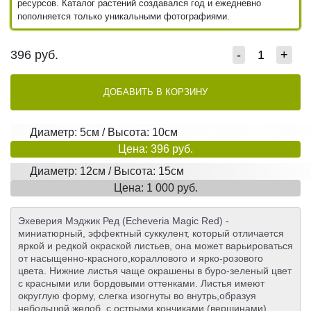
ресурсов. Каталог растений создавался год и ежедневно
пополняется только уникальными фотографиями.
396
руб.
-
+
ДОБАВИТЬ В КОРЗИНУ
Диаметр: 5см / Высота: 10см
Цена: 396 руб.
Диаметр: 12см / Высота: 15см
Цена: 1 000 руб.
Эхеверия Мэджик Ред (Echeveria Magic Red) -
миниатюрный, эффектный суккулент, который отличается
яркой и редкой окраской листьев, она может варьироваться
от насыщенно-красного,кораллового и ярко-розового
цвета. Нижние листья чаще окрашены в буро-зеленый цвет
с красными или бордовыми оттенками. Листья имеют
округлую форму, слегка изогнуты во внутрь,образуя
небольшой желоб, с острыми кончиками (вершинами).