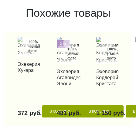
Похожие товары
100%
Хит
уникальные
100%
100%
фото
уникальные
уникальные
фото
фото
КУПИТЬ В 1 КЛИК
Эхеверия
КУП
Хукера
КУПИТЬ В 1 КЛИК
Эхеверия
КУПИТЬ В 1 КЛИК
Эхеверия
Агавоидес
Кордерой
Эбони
Кристата
В КОРЗИНУ
В КОРЗИНУ
В
372 руб.
481 руб.
1 150 руб.