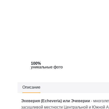
100%
100%
100%
уникальные фото
уникальные фото
уникальные фото
Описание
Эхеверия (Echeveria) или Эчеверии
- многоле
засушливой местности Центральной и Южной Ам