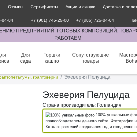
и
Отзывы
Сертификаты
Акции и скидки
Доставка и опла
5-84-84
+7 (901) 745-25-00
+7 (985) 725-84-84
la
ЕНИЮ ПРЕДПРИЯТИЙ, ГОТОВЫХ КОМПОЗИЦИЙ, ТОВАР
РАБОТАЕМ.
Для
Для
Горшки
Сопутствующие
Мастер
фиса
сада
кашпо
товары
Boh
сов комнатными растениями, продажа изделий ручной работы.
Эхеверия Пелуцида
граптопеталумы, граптоверии
Эхеверия Пелуцида
Страна производитель: Голландия
100% уникальные фото
правообладателем данного сайта. Фотографии не
Каталог растений создавался год и ежедневно 