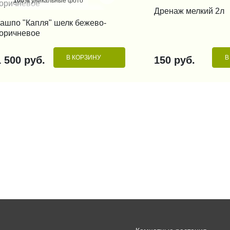
100%
уникальные фото
КУПИТЬ В 1
Дренаж мелкий 2л
КУПИТЬ В 1 КЛИК
ашпо "Капля" шелк бежево-
оричневое
В КОРЗИНУ
В
1 500 руб.
150 руб.