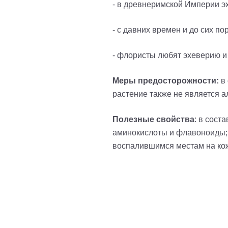
- в древнеримской Империи эх
- с давних времен и до сих п
- флористы любят эхеверию и
Меры предосторожности:
в 
растение также не является 
Полезные свойства
: в сост
аминокислоты и флавоноиды; 
воспалившимся местам на кож