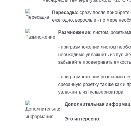
месяц, если температура около +20°C -
Пересадка:
сразу после приобрете
ежегодно, взрослые - по мере необхо
Размножение:
листом, розеткам
- при размножении листом необхо
необходимо увлажнить из пульве
забывайте проветривать емкость
- при размножении розетками не
срезанную розетку так же как и 
увлажнить из пульверизатора,
Дополнительная информац
Это интересно: