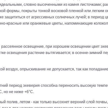
, идеальными, словно высеченными из камня листочками; ра
кой формы, покрыты тонкой восковой пленкой или легким о
же защититься от агрессивных солнечных лучей; в период 
енно-красные или оранжевые цветы, напоминающие колокол
 рассеянное освещение, при хорошем освещении цвет эхев
тке освещения растение вытягивается; в осенне-зимний п
ой воздух, опрыскивание не допускается, так как попадани
тний период эхеверия способна переносить высокую темпе
, но не ниже +6°С.
й полив, летом - как только высохнет верхний слой почвы,