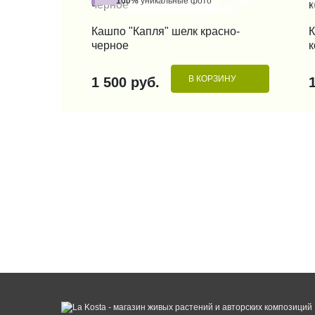
100%
уникальные фото
КУПИТЬ В 1 КЛИК
Кашпо "Капля" шелк красно-
К
черное
к
В КОРЗИНУ
1 500 руб.