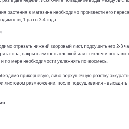
 1 раз в две недели; исключите попадание воды между листь
ния растения в магазине необходимо произвести его перес
димости, 1 раз в 3-4 года.
и
димо отрезать нижний здоровый лист, подсушить его 2-3 ча
ризатора, накрыть емкость пленкой или стеклом и поставит
 и по мере необходимости увлажнять почвосмесь.
обходимо прикорневую, либо верхушечную розетку аккуратно
при листовом размножении, после подсушивания - высадить
ия: