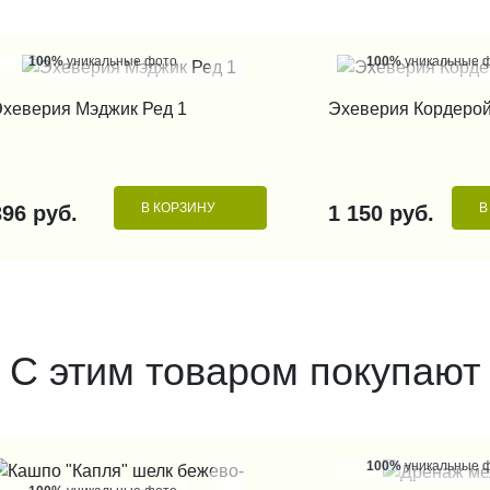
100%
уникальные фото
100%
уникальные 
КУПИТЬ В 1 КЛИК
КУПИТЬ В 1
хеверия Мэджик Ред 1
Эхеверия Кордерой
В КОРЗИНУ
В
396 руб.
1 150 руб.
С этим товаром покупают
100%
уникальные 