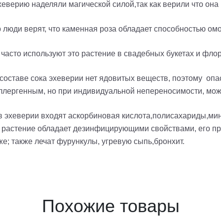
еверию наделяли магической силой,так как верили что она 
ор люди верят, что каменная роза обладает способностью ом
 часто используют это растение в свадебных букетах и ф
составе сока эхеверии нет ядовитых веществ, поэтому опас
аллергенным, но при индивидуальной непереносимости, мо
ав эхеверии входят аскорбиновая кислота,полисахариды,ми
растение обладает дезинфицирующими свойствами, его пр
е; также лечат фурункулы, угревую сыпь,бронхит.
Похожие товары