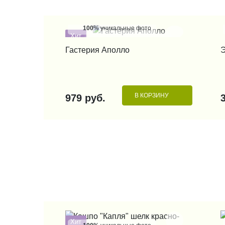
100%
уникальные фото
Хит
КУПИТЬ В 1 КЛИК
Гастерия Аполло
Э
В КОРЗИНУ
979 руб.
Хит