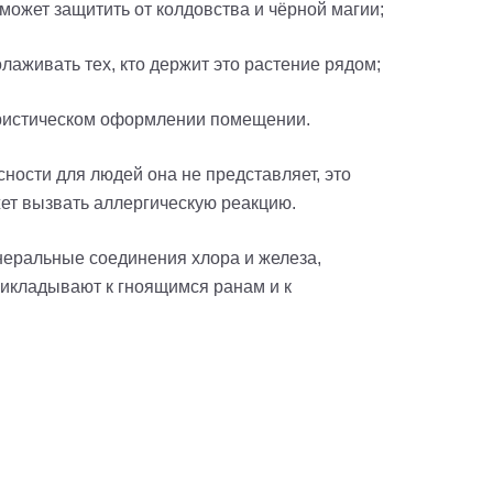
может защитить от колдовства и чёрной магии;
олаживать тех, кто держит это растение рядом;
лористическом оформлении помещении.
ности для людей она не представляет, это
жет вызвать аллергическую реакцию.
неральные соединения хлора и железа,
икладывают к гноящимся ранам и к