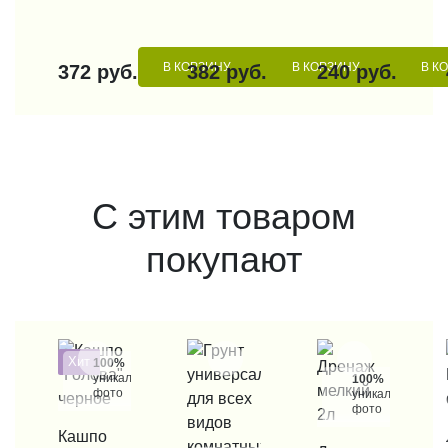
В КОРЗИНУ
В КОРЗИНУ
В К
372 руб.
382 руб.
240 руб.
С этим товаром
покупают
Хит
100%
уникальные
100%
фото
уникальные
фото
КУПИТЬ В 1 КЛИК
Кашпо
КУП