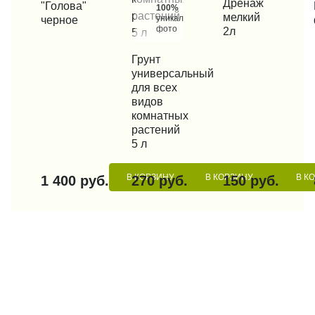
КУПИТЬ В 1 КЛИК
Дренаж
"Голова"
100%
мелкий
уникальные
черное
фото
2л
КУПИТЬ В 1 КЛИК
Грунт
универсальный
для всех
видов
комнатных
растений
5 л
В КОРЗИНУ
В КОРЗИНУ
В К
1 400 руб.
270 руб.
150 руб.