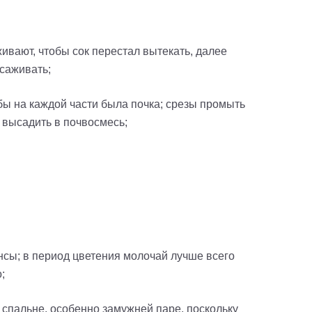
ивают, чтобы сок перестал вытекать, далее
ысаживать;
бы на каждой части была почка; срезы промыть
 высадить в почвосмесь;
ансы; в период цветения молочай лучше всего
;
и спальне, особенно замужней паре, поскольку