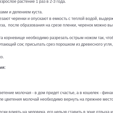
рослое растение 1 раз в 2-3 года.
ами и делением куста.
зают черенки и опускают в емкость с теплой водой, выдерж
еза, после образования на срезе пленки, черенок можно в
та корневище необходимо разрезать острым ножом так, что
упающий сок; присыпать срез порошком из древесного угля,
о.
ия:
ветение молочая - в дом придет счастье, а в кошелек - фин
сле цветения молочай необходимо вернуть на прежнее место
ски влиять на человека, его нельзя ставить в зоне отдыха 