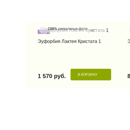
100%
уникальные фото
Хит
КУПИТЬ В 1 КЛИК
Эуфорбия Лактея Кристата 1
Э
В КОРЗИНУ
1 570 руб.