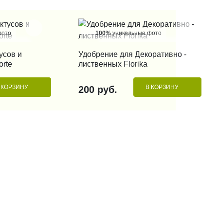
фото
100%
уникальные фото
 КЛИК
КУПИТЬ В 1 КЛИК
усов и
Удобрение для Декоративно -
orte
лиственных Florika
 КОРЗИНУ
В КОРЗИНУ
200 руб.