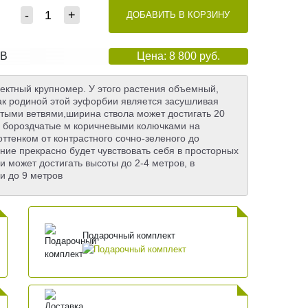
-
+
ДОБАВИТЬ В КОРЗИНУ
ЦВ
Цена: 8 800 руб.
фектный крупномер. У этого растения объемный,
ак родиной этой эуфорбии является засушливая
атыми ветвями,ширина ствола может достигать 20
ко бороздчатые м коричневыми колючками на
ттенком от контрастного сочно-зеленого до
ние прекрасно будет чувствовать себя в просторных
 может достигать высоты до 2-4 метров, в
и до 9 метров
Подарочный комплект