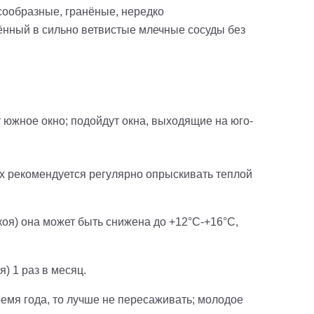
усообразные, гранёные, нередко
чённый в сильно ветвистые млечные сосуды без
южное окно; подойдут окна, выходящие на юго-
х рекомендуется регулярно опрыскивать теплой
коя) она может быть снижена до +12°С-+16°С,
я) 1 раз в месяц.
ремя года, то лучше не пересаживать; молодое