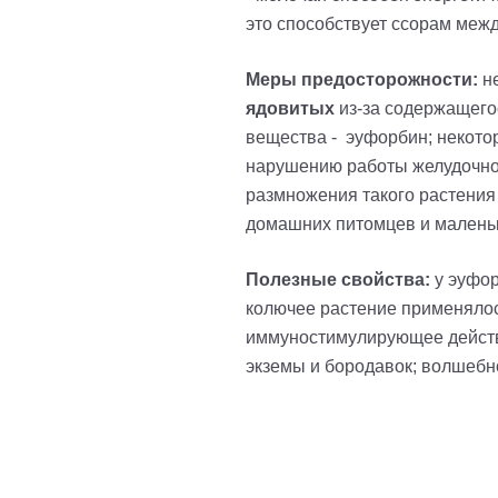
это способствует ссорам меж
Меры предосторожности:
не
ядовитых
из-за содержащего
вещества -
эуфорбин; н
екото
нарушению работы желудочно-к
размножения такого растения
домашних питомцев и маленьк
Полезные свойства:
у
эуфо
колючее растение применялось
иммуностимулирующее действи
экземы и бородавок; волшебн