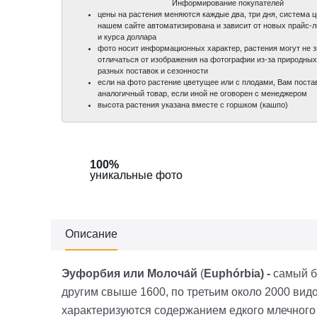
Информирование покупателей
цены на растения меняются каждые два, три дня, система 
нашем сайте автоматизирована и зависит от новых прайс-
и курса доллара
фото носит информационных характер, растения могут не 
отличаться от изображения на фотографии из-за природных
разных поставок и сезонности
если на фото растение цветущее или с плодами, Вам поста
аналогичный товар, если иной не оговорен с менеджером
высота растения указана вместе с горшком (кашпо)
100%
100%
уникальные фото
уникальные фото
Описание
Эуфорбия или Молоча́й
(
Euphórbia
) -
самый б
другим свыше 1600
, по третьим около 2000 ви
характеризуются содержанием едкого млечного 