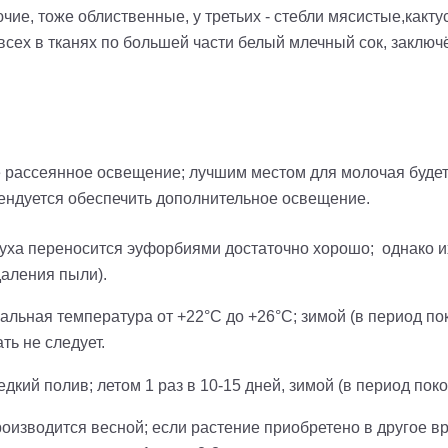
ючие, тоже облиственные, у третьих - стебли мясистые,какт
 всех в тканях по большей части белый млечный сок, заклю
рассеянное освещение; лучшим местом для молочая будет 
мендуется обеспечить дополнительное освещение.
духа переносится
эуфорбиями
достаточно хорошо; однако и
даления пыли).
льная температура от +22°С до +26°С; зимой (в период по
ть не следует.
ий полив; летом 1 раз в 10-15 дней, зимой (в период поко
оизводится весной; если растение приобретено в другое в