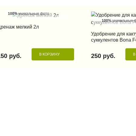
100%
уникальные фото
100%
уникальные 
КУПИТЬ В 1 КЛИК
ренаж мелкий 2л
КУПИТЬ В 1
Удобрение для какт
суккулентов Bona F
В КОРЗИНУ
В
150 руб.
250 руб.