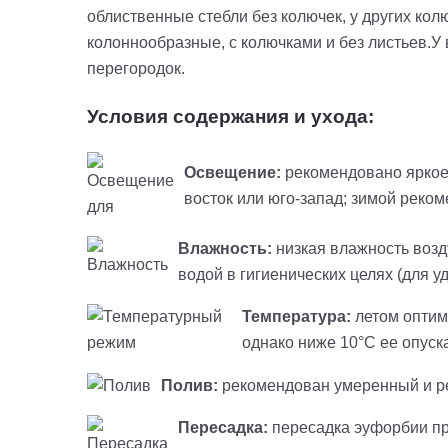
облиственные стебли без колючек, у других кол
колоннообразные, с колючками и без листьев.У
перегородок.
Условия содержания и ухода:
Освещение:
рекомендовано яркое 
восток или юго-запад; зимой реко
Влажность:
низкая влажность воз
водой в гигиенических целях (для у
Температура:
летом оптима
однако ниже 10°С ее опуска
Полив:
рекомендован умеренный и редк
Пересадка:
пересадка
эуфорбии
пр