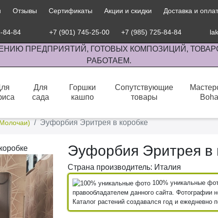
и
Отзывы
Сертификаты
Акции и скидки
Доставка и опла
5-84-84
+7 (901) 745-25-00
+7 (985) 725-84-84
la
ЕНИЮ ПРЕДПРИЯТИЙ, ГОТОВЫХ КОМПОЗИЦИЙ, ТОВАР
РАБОТАЕМ.
Для
Для
Горшки
Сопутствующие
Мастер
фиса
сада
кашпо
товары
Boh
сов комнатными растениями, продажа изделий ручной работы.
Эуфорбия Эритрея в коробке
Молочаи)
Эуфорбия Эритрея в 
Страна производитель: Италия
100% уникальные фото
правообладателем данного сайта. Фотографии не
Каталог растений создавался год и ежедневно 