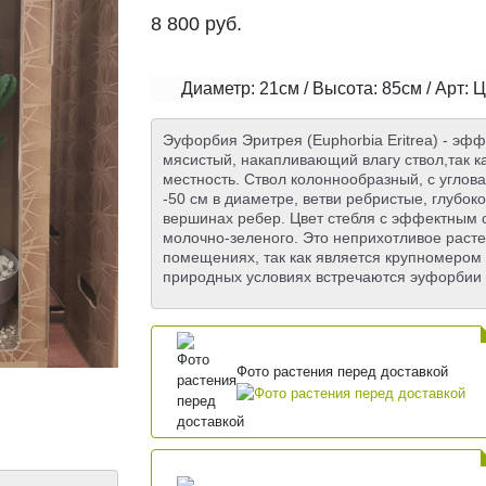
8 800
руб.
Диаметр: 21см / Высота: 85см / Арт: 
Эуфорбия Эритрея (Euphorbia Eritrea) - эф
мясистый, накапливающий влагу ствол,так к
местность. Ствол колоннообразный, с углов
-50 см в диаметре, ветви ребристые, глубо
вершинах ребер. Цвет стебля с эффектным о
молочно-зеленого. Это неприхотливое расте
помещениях, так как является крупномером и
природных условиях встречаются эуфорбии 
Фото растения перед доставкой