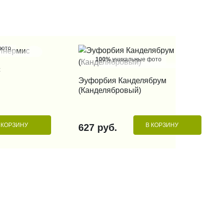
фото
100%
уникальные фото
 КЛИК
с
КУПИТЬ В 1 КЛИК
Эуфорбия Канделябрум
(Канделябровый)
 КОРЗИНУ
В КОРЗИНУ
627 руб.