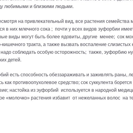
ду любимыми и близкими людьми.
смотря на привлекательный вид, все растения семейства 
ся в них млечного сока
;
почти у всех видов
эуфорбии
имеет
рые виды могут быть более ядовиты, другие менее; сок може
ишечного тракта, а также вызвать воспаление слизистых но
 надо соблюдать особую осторожность; также,
эуфорбию
ну
их детей.
рбий
есть способность обеззараживать и заживлять раны, л
 как противоопухолевое средство; сок суккулента борется
е; настойка из эуфорбий используется в народной медици
ое «молочко» растения избавит от нежеланных волос на т