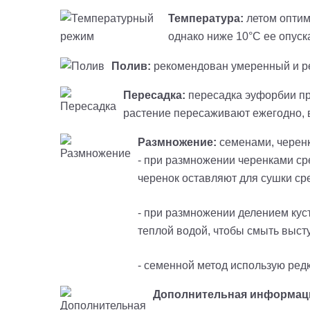
Температура:
летом оптим
однако ниже 10°С ее опуска
Полив:
рекомендован умеренный и редк
Пересадка:
пересадка
эуфорбии
пр
растение пересаживают ежегодно, вз
Размножение:
семенами, черенк
- при размножении черенками сре
черенок оставляют для сушки ср
- при размножении делением кус
теплой водой, чтобы смыть выст
- семенной метод использую редк
Дополнительная информац