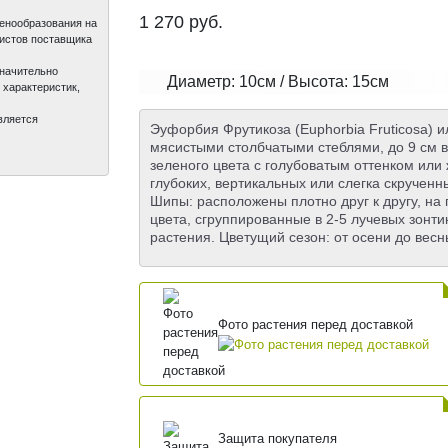
1 270
руб.
ценообразования на
листов поставщика
значительно
Диаметр: 10см / Высота: 15см
 характеристик,
вляется
Эуфорбия Фрутикоза (Euphorbia Fruticosa) 
мясистыми столбчатыми стеблями, до 9 см в
зеленого цвета с голубоватым оттенком или 
глубоких, вертикальных или слегка скручен
Шипы: расположены плотно друг к другу, на
цвета, сгруппированные в 2-5 лучевых зонти
растения. Цветущий сезон: от осени до весн
Фото растения перед доставкой
Защита покупателя