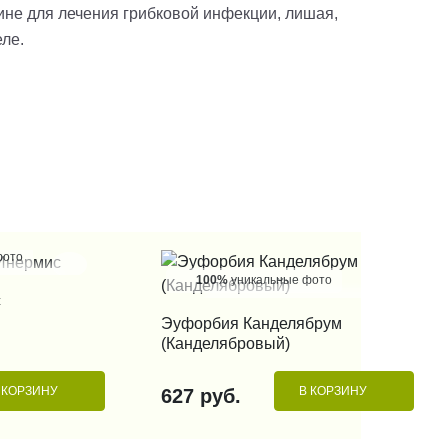
не для лечения грибковой инфекции, лишая,
еле.
фото
100%
уникальные фото
 КЛИК
с
КУПИТЬ В 1 КЛИК
Эуфорбия Канделябрум
(Канделябровый)
 КОРЗИНУ
В КОРЗИНУ
627 руб.