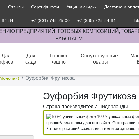
и
Отзывы
Сертификаты
Акции и скидки
Доставка и опла
5-84-84
+7 (901) 745-25-00
+7 (985) 725-84-84
la
ЕНИЮ ПРЕДПРИЯТИЙ, ГОТОВЫХ КОМПОЗИЦИЙ, ТОВАР
РАБОТАЕМ.
Для
Для
Горшки
Сопутствующие
Мас
офиса
сада
кашпо
товары
сов комнатными растениями, продажа изделий ручной работы.
Эуфорбия Фрутикоза
Молочаи)
Эуфорбия Фрутикоза
Страна производитель: Нидерланды
100% уникальные фото
правообладателем данного сайта. Фотографии не
Каталог растений создавался год и ежедневно 