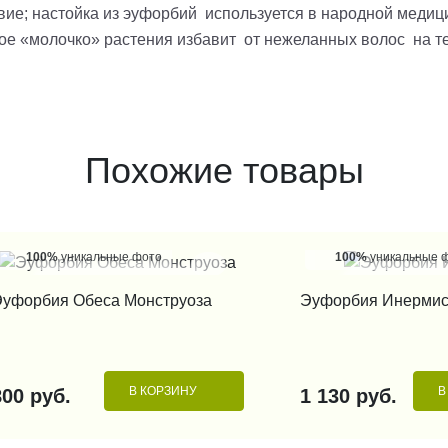
е; настойка из эуфорбий используется в народной медици
ое «молочко» растения избавит от нежеланных волос на т
Похожие товары
100%
уникальные фото
100%
уникальные 
КУПИТЬ В 1 КЛИК
КУПИТЬ В 1
уфорбия Обеса Монструоза
Эуфорбия Инерми
В КОРЗИНУ
В
800 руб.
1 130 руб.