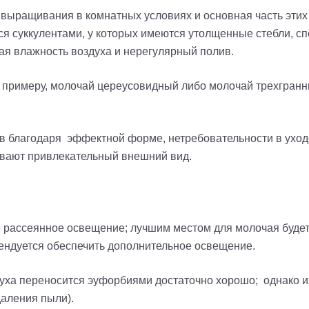
я выращивания в комнатных условиях
и
основная часть этих
ся суккулентами, у которых имеются утолщенные стебли, с
ая влажность воздуха и нерегулярный полив.
к примеру, молочай
цереусовидный
либо молочай трехгранн
 благодаря эффектной форме, нетребовательности в уходе,
чивают привлекательный внешний вид.
рассеянное освещение; лучшим местом для молочая будет 
мендуется обеспечить дополнительное освещение.
духа переносится
эуфорбиями
достаточно хорошо; однако и
даления пыли).