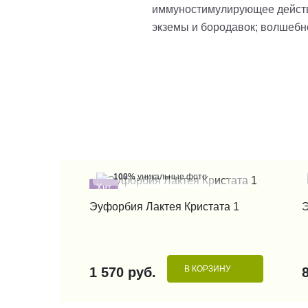
иммуностимулирующее действи
экземы и бородавок; волшебн
100%
уникальные фото
Хит
КУПИТЬ В 1 КЛИК
Эуфорбия Лактея Кристата 1
Э
В КОРЗИНУ
1 570 руб.