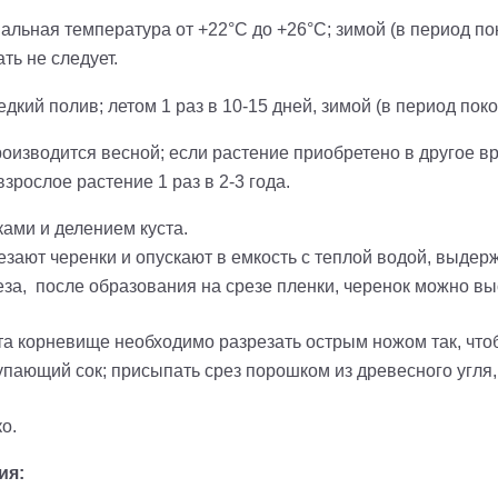
альная температура от +22°С до +26°С; зимой (в период по
ть не следует.
ий полив; летом 1 раз в 10-15 дней, зимой (в период покоя
оизводится весной; если растение приобретено в другое в
рослое растение 1 раз в 2-3 года.
ами и делением куста.
зают черенки и опускают в емкость с теплой водой, выдерж
еза, после образования на срезе пленки, черенок можно в
та корневище необходимо разрезать острым ножом так, что
упающий сок; присыпать срез порошком из древесного угля,
о.
ия: