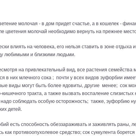
ветение молочая - в дом придет счастье, а в кошелек - фин
сле цветения молочай необходимо вернуть на прежнее место
ски влиять на человека, его нельзя ставить в зоне отдыха 
ду любимыми и близкими людьми.
смотря на привлекательный вид, все растения семейства 
ся в них млечного сока
;
почти у всех видов
эуфорбии
имеет
рые виды могут быть более ядовиты, другие менее; сок може
ишечного тракта, а также вызвать воспаление слизистых но
 надо соблюдать особую осторожность; также,
эуфорбию
ну
их детей.
рбий
есть способность обеззараживать и заживлять раны, л
 как противоопухолевое средство; сок суккулента борется