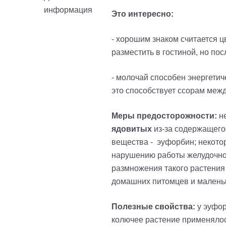
Это интересно:
- хорошим знаком считается ц
разместить в гостиной, но по
- молочай способен энергетиче
это способствует ссорам меж
Меры предосторожности:
не
ядовитых
из-за содержащего
вещества -
эуфорбин; н
екото
нарушению работы желудочно-к
размножения такого растения
домашних питомцев и маленьк
Полезные свойства:
у
эуфо
колючее растение применялось