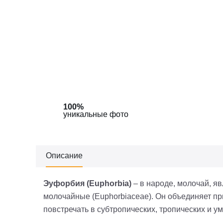
100%
100%
уникальные фото
уникальные фото
Описание
Эуфорбия (Euphorbia)
–
в народе, молочай, я
молочайные (
Euphorbiaceae
). Он объединяет п
повстречать в субтропических, тропических и у