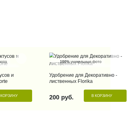
фото
100%
уникальные фото
 КЛИК
КУПИТЬ В 1 КЛИК
усов и
Удобрение для Декоративно -
orte
лиственных Florika
 КОРЗИНУ
В КОРЗИНУ
200 руб.