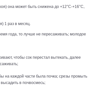
коя) она может быть снижена до +12°С-+16°С,
) 1 раз в месяц.
ремя года, то лучше не пересаживать; молодое
ивают, чтобы сок перестал вытекать, далее
ысаживать;
бы на каждой части была почка; срезы промыть
 высадить в почвосмесь;