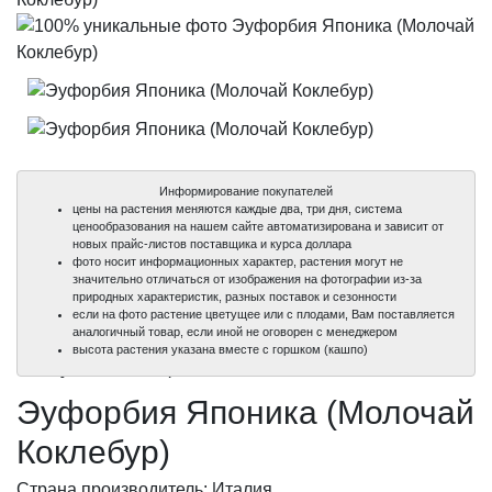
Информирование покупателей
цены на растения меняются каждые два, три дня, система
ценообразования на нашем сайте автоматизирована и зависит от
новых прайс-листов поставщика и курса доллара
фото носит информационных характер, растения могут не
значительно отличаться от изображения на фотографии из-за
природных характеристик, разных поставок и сезонности
если на фото растение цветущее или с плодами, Вам поставляется
аналогичный товар, если иной не оговорен с менеджером
100%
100%
высота растения указана вместе с горшком (кашпо)
уникальные фото
уникальные фото
Эуфорбия Японика (Молочай
Коклебур)
Страна производитель: Италия