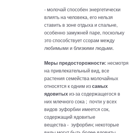
- молочай способен энергетически
влиять на человека, его нельзя
ставить в зоне отдыха и спальне,
особенно замужней паре, поскольку
это способствует ссорам между
любимыми и близкими людьми.
Меры предосторожности:
несмотря
на привлекательный вид, все
растения семейства молочайных
относятся к одним из
самых
ядовитых
из-за содержащегося в
них млечного сока
;
почти у всех
видов
эуфорбии
имеется сок,
содержащий ядовитые
вещества -
эуфорбин; н
екоторые
виды могут быть более ядовиты,