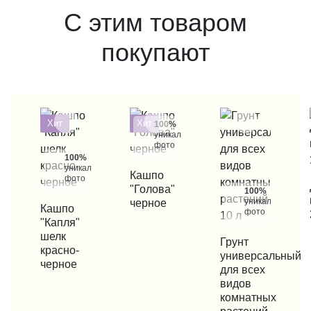
С этим товаром
покупают
Хит
Хит
100%
уникальные
фото
100%
уникальные
КУПИТЬ В 1 КЛИК
Кашпо
фото
КУП
"Голова"
100%
уникальные
черное
КУПИТЬ В 1 КЛИК
Кашпо
фото
"Капля"
шелк
КУПИТЬ В 1 КЛИК
Грунт
красно-
универсальный
черное
для всех
видов
комнатных