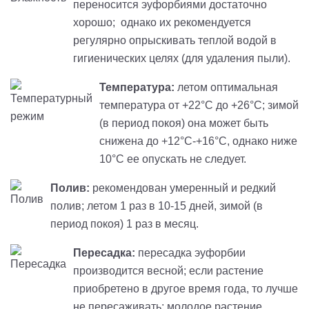
переносится
эуфорбиями
достаточно
хорошо; однако их рекомендуется
регулярно опрыскивать теплой водой в
гигиенических целях (для удаления пыли).
Температура:
летом оптимальная
температура от +22°С до +26°С; зимой
(в период покоя) она может быть
снижена до +12°С-+16°С, однако ниже
10°С ее опускать не следует.
Полив:
рекомендован умеренный и редкий
полив; летом 1 раз в 10-15 дней, зимой (в
период покоя) 1 раз в месяц.
Пересадка:
пересадка
эуфорбии
производится весной; если растение
приобретено в другое время года, то лучше
не пересаживать; молодое растение