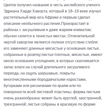
Цветок получил название в честь английского ученого
Эдриана Харди Хаворта, который в 18–19 веке изучал
растительный мир юга Африки и первым сделал
описание необычного растения.Произрастает в
районах с засушливым и даже жарким климатом;
обычно селится в тенистых местах. Отличительной
чертой хавортии является полное отсутствие стебля:
его заменяют длинные мясистые у основания листья,
собранные в розетку;листья плотные, мясистые, имеют
около основания утолщения, в которых скапливается
запас влаги на случай длительного засушливого
периода, на ощупь шершавые, покрыты
многочисленными бородавчатыми наростами,
бугорками или ресничками по краям или по
поверхности всей листовой пластины; форма листьев
очень разнообразна: может быть круглой, заостренной,
трехгранной; листья собраны в красивую по форме