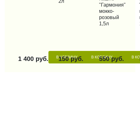
2л
"Гармония"
мокко-
розовый
1,5л
В КОРЗИНУ
В КОРЗИНУ
В К
1 400 руб.
150 руб.
550 руб.