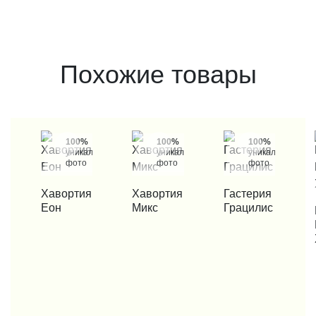
Похожие товары
100%
100%
100%
уникальные
уникальные
уникальные
фото
фото
фото
КУПИТЬ В 1 КЛИК
Хавортия
КУПИТЬ В 1 КЛИК
Хавортия
КУПИТЬ В 1 КЛИК
Гастерия
Еон
Микс
Грацилис
КУП