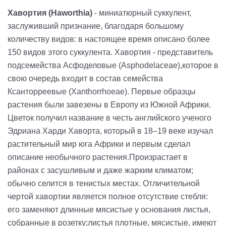
Хавортия (Haworthia)
- миниатюрный суккулент,
заслуживший признание, благодаря большому
количеству видов: в настоящее время описано более
150 видов этого суккулента. Хавортия - представитель
подсемейства Асфоделовые (Asphodelaceae),которое в
свою очередь входит в состав семейства
Ксанторреевые (Xanthorrhoeae). Первые образцы
растения были завезены в Европу из Южной Африки.
Цветок получил название в честь английского ученого
Эдриана Харди Хаворта, который в 18–19 веке изучал
растительный мир юга Африки и первым сделал
описание необычного растения.Произрастает в
районах с засушливым и даже жарким климатом;
обычно селится в тенистых местах. Отличительной
чертой хавортии является полное отсутствие стебля:
его заменяют длинные мясистые у основания листья,
собранные в розетку;листья плотные, мясистые, имеют