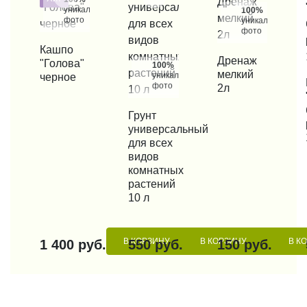
уникальные
100%
фото
уникальные
фото
КУПИТЬ В 1 КЛИК
Кашпо
КУПИТЬ В 1 КЛИК
Дренаж
"Голова"
100%
мелкий
уникальные
черное
КУП
фото
2л
КУПИТЬ В 1 КЛИК
Грунт
универсальный
для всех
видов
комнатных
растений
10 л
В КОРЗИНУ
В КОРЗИНУ
В К
1 400 руб.
550 руб.
150 руб.