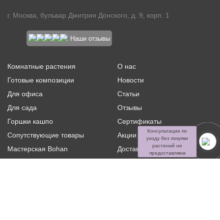
г. Москва, бульвар Дмитрия Донского, д. 9, корп. 1
Наши отзывы
Комнатные растения
О нас
Готовые композиции
Новости
Для офиса
Статьи
Для сада
Отзывы
Горшки кашпо
Сертификаты
Консультации по
Сопутствующие товары
Акции и скидки
уходу без покупки
растений не
Мастерская Bohan
Доставка и оплата
предоставляем
Ритуальная флористика
Услуги
Распродажа
Контакты
Политика конфиденциальности и оферта
Пользовательское
соглашение