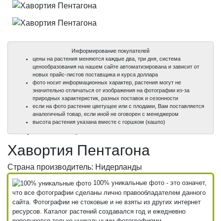
Информирование покупателей
цены на растения меняются каждые два, три дня, система
ценообразования на нашем сайте автоматизирована и зависит от
новых прайс-листов поставщика и курса доллара
фото носит информационных характер, растения могут не
значительно отличаться от изображения на фотографии из-за
природных характеристик, разных поставок и сезонности
если на фото растение цветущее или с плодами, Вам поставляется
аналогичный товар, если иной не оговорен с менеджером
100%
100%
высота растения указана вместе с горшком (кашпо)
уникальные фото
уникальные фото
Хавортия Пентагона
Страна производитель: Нидерланды
100% уникальные фото - это означет,
что все фотографии сделаны лично правообладателем данного
сайта. Фотографии не стоковые и не взяты из других интернет
ресурсов. Каталог растений создавался год и ежедневно
пополняется только уникальными фотографиями.