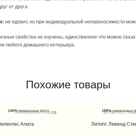
уг от друга.
и:
не ядовит, но при индивидуальной непереносимости мож
езные свойства не изучены, единственное что можно сказа
м любого домашнего интерьера.
Похожие товары
100%
уникальные фото
100%
уникальные 
КУПИТЬ В 1 КЛИК
КУПИТЬ В 1
епентес Алата
Литопс Левенд Сте