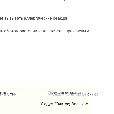
ет вызывать аллергические реакции.
ть об этом растении -оно является прекрасным
фото
100%
уникальные фото
 КЛИК
КУПИТЬ В 1 КЛИК
н
Седум (Очиток) Висньюс