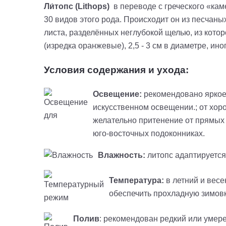
Ли́топс
(Lithops)
в переводе с греческого «кам
30 видов этого рода. Происходит он из песчан
листа, разделённых неглубокой щелью, из котор
(изредка оранжевые), 2,5 - 3 см в диаметре, ино
Условия содержания и ухода:
Освещение:
рекомендовано яркое 
искусственном освещении.; от хор
желательно притенение от прямых
юго-восточных подоконниках.
Влажность:
литопс адаптируется
Температура:
в летний и весе
обеспечить прохладную зимовку
Полив
: рекомендован редкий или умере