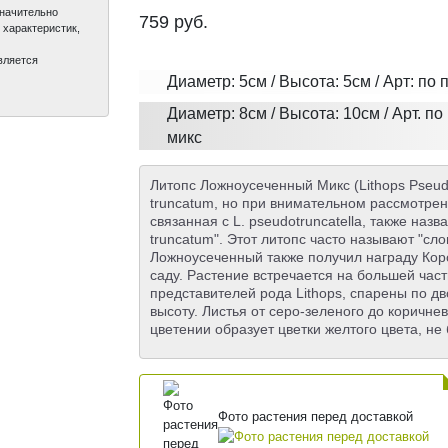
значительно
759
руб.
 характеристик,
вляется
Диаметр: 5см / Высота: 5см / Арт: по
Диаметр: 8см / Высота: 10см / Арт. по
микс
Литопс Ложноусеченный Микс (Lithops Pseudo
truncatum, но при внимательном рассмотрен
связанная с L. pseudotruncatella, также н
truncatum". Этот литопс часто называют "сло
Ложноусеченный также получил награду Коро
саду. Растение встречается на большей част
представителей рода Lithops, спарены по дв
высоту. Листья от серо-зеленого до коричн
цветении образует цветки желтого цвета, не
Фото растения перед доставкой