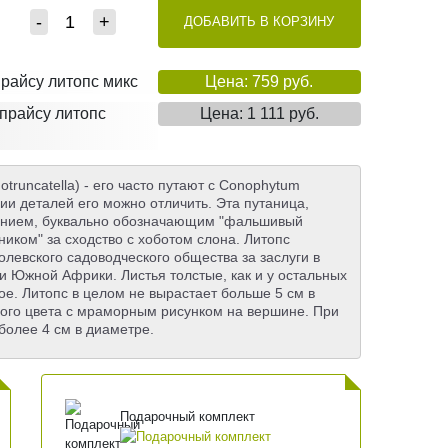
-
+
ДОБАВИТЬ В КОРЗИНУ
 прайсу литопс микс
Цена: 759 руб.
 прайсу литопс
Цена: 1 111 руб.
truncatella) - его часто путают с Conophytum
ии деталей его можно отличить. Эта путаница,
азванием, буквально обозначающим "фальшивый
ником" за сходство с хоботом слона. Литопс
левского садоводческого общества за заслуги в
и Южной Африки. Листья толстые, как и у остальных
ое. Литопс в целом не вырастает больше 5 см в
евого цвета с мраморным рисунком на вершине. При
 более 4 см в диаметре.
Подарочный комплект