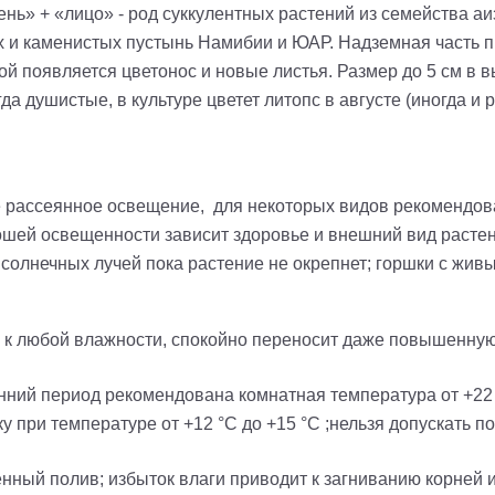
ень» + «лицо» - род суккулентных растений из семейства 
ых и каменистых пустынь Намибии и ЮАР. Надземная часть 
ой появляется цветонос и новые листья. Размер до 5 см в 
гда душистые, в культуре цветет литопс в августе (иногда и 
рассеянное освещение, для некоторых видов рекомендова
ошей освещенности зависит здоровье и внешний вид растени
 солнечных лучей пока растение не окрепнет; горшки с жи
 к любой влажности, спокойно переносит даже повышенную 
нний период рекомендована комнатная температура от +22 
 при температуре от +12 °C до +15 °C ;нельзя допускать п
нный полив; избыток влаги приводит к загниванию корней и