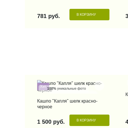
В КОРЗИНУ
781 руб.
Хит
100%
уникальные фото
К
КУПИТЬ В 1 КЛИК
Кашпо "Капля" шелк красно-
черное
В КОРЗИНУ
1 500 руб.