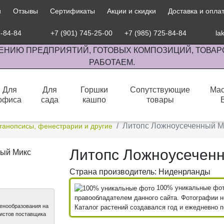
и
Отзывы
Сертификаты
Акции и скидки
Доставка и опла
5-84-84
+7 (901) 745-25-00
+7 (985) 725-84-84
la
ЕНИЮ ПРЕДПРИЯТИЙ, ГОТОВЫХ КОМПОЗИЦИЙ, ТОВАР
РАБОТАЕМ.
Для
Для
Горшки
Сопутствующие
Мас
офиса
сада
кашпо
товары
сов комнатными растениями, продажа изделий ручной работы.
Литопс Ложноусеченный М
танопсисы, фенестрарии и другие
Литопс Ложноусечен
Страна производитель: Ниденрланды
100% уникальные фото
правообладателем данного сайта. Фотографии не
ценообразования на
Каталог растений создавался год и ежедневно 
листов поставщика