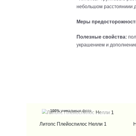
небольшом расстояниии др
Меры предосторожност
Полезные свойства:
пол
украшением и дополнение
100%
уникальные фото
КУПИТЬ В 1 КЛИК
Литопс Плейоспилос Нелли 1
Н