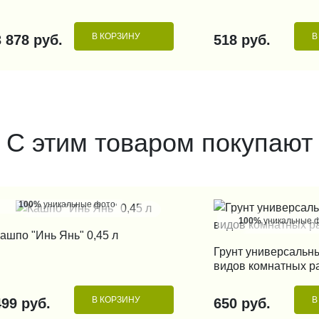
В КОРЗИНУ
В
3 878 руб.
518 руб.
С этим товаром покупают
100%
уникальные фото
100%
уникальные 
КУПИТЬ В 1 КЛИК
ашпо "Инь Янь" 0,45 л
КУПИТЬ В 1
Грунт универсальн
видов комнатных ра
В КОРЗИНУ
В
499 руб.
650 руб.