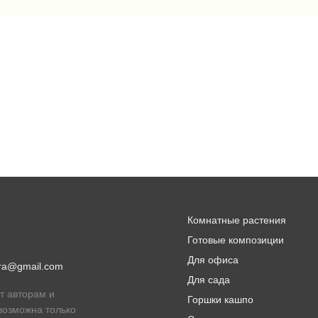
Комнатные растения
Готовые композиции
Для офиса
lora@gmail.com
Для сада
т авторам и
Горшки кашпо
возможна только