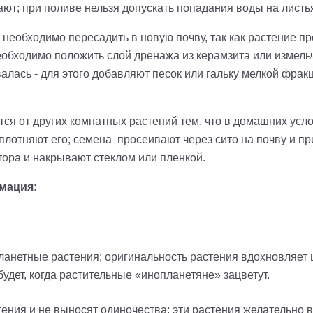
ают; при поливе нельзя допускать попадания воды на листь
необходимо пересадить в новую почву, так как растение пр
обходимо положить слой дренажа из керамзита или измель
валась - для этого добавляют песок или гальку мелкой фрак
ся от других комнатных растений тем, что в домашних усл
плотняют его; семена просеивают через сито на почву и пр
тора и накрывают стеклом или пленкой.
мация:
ланетные растения; оригинальность растения вдохновляет 
удет, когда растительные «инопланетяне» зацветут.
тения и не выносят одиночества; эти растения желательно