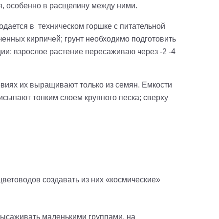
я, особенно в расщелину между ними.
одается в техническом горшке с питательной
ченных кирпичей; грунт необходимо подготовить
ции; взрослое растение пересаживаю через -2 -4
овиях их выращивают только из семян. Емкости
исыпают тонким слоем крупного песка; сверху
цветоводов создавать из них «космические»
 высаживать маленькими группами, на