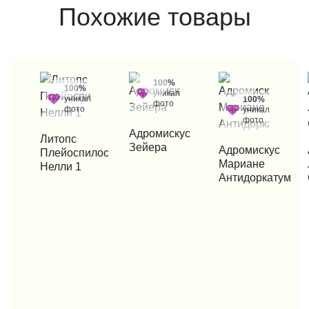
Похожие товары
100%
100%
уникальные
уникальные
100%
фото
фото
уникальные
фото
КУПИТЬ В 1 КЛИК
Адромискус
КУПИТЬ В 1 КЛИК
Литопс
Зейера
КУПИТЬ В 1 КЛИК
Адромискус
КУП
Плейоспилос
Мариане
Нелли 1
Антидоркатум