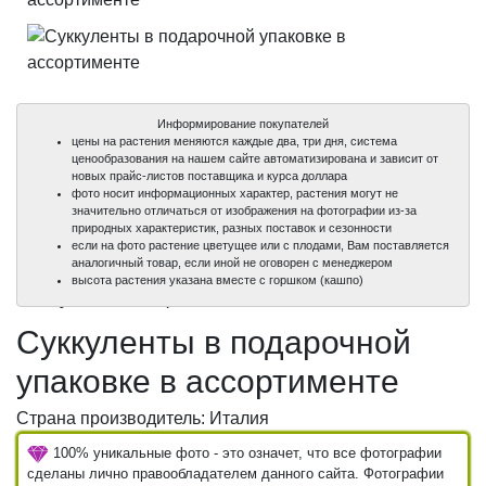
Информирование покупателей
цены на растения меняются каждые два, три дня, система
ценообразования на нашем сайте автоматизирована и зависит от
новых прайс-листов поставщика и курса доллара
фото носит информационных характер, растения могут не
значительно отличаться от изображения на фотографии из-за
природных характеристик, разных поставок и сезонности
если на фото растение цветущее или с плодами, Вам поставляется
аналогичный товар, если иной не оговорен с менеджером
100%
100%
100%
100%
100%
высота растения указана вместе с горшком (кашпо)
уникальные фото
уникальные фото
уникальные фото
уникальные фото
уникальные фото
Суккуленты в подарочной
упаковке в ассортименте
Страна производитель: Италия
100% уникальные фото - это означет, что все фотографии
сделаны лично правообладателем данного сайта. Фотографии