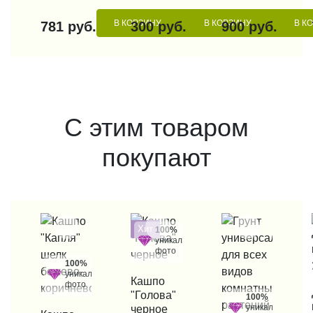
В КОРЗИНУ
В КОРЗИНУ
В К
781 руб.
300 руб.
900 руб.
С этим товаром
покупают
Хит
100%
уникальные
фото
100%
уникальные
КУПИТЬ В 1 КЛИК
Кашпо
фото
КУП
"Голова"
100%
уникальные
черное