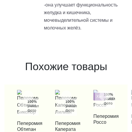
-она улучшает функциональность
желудка и кишечника,
мочевыделительной системы и
молочных желёз.
Похожие товары
100%
Хит
уникальные
100%
100%
фото
уникальные
уникальные
фото
фото
КУПИТЬ В 1 КЛИК
Пеперомия
КУП
Россо
КУПИТЬ В 1 КЛИК
Пеперомия
КУПИТЬ В 1 КЛИК
Пеперомия
Обтипан
Каперата