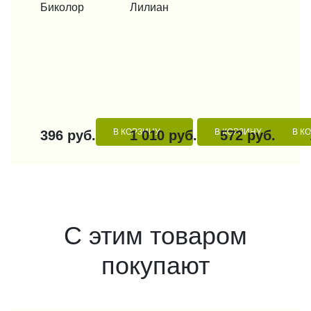
Биколор
Лилиан
В КОРЗИНУ
В КОРЗИНУ
В К
396 руб.
1 010 руб.
572 руб.
С этим товаром
покупают