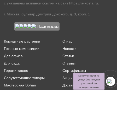
с указанием активной ссылки на сайт
https://la-kosta.ru
.
г. Москва, бульвар Дмитрия Донского, д. 9, корп. 1
Наши отзывы
Комнатные растения
О нас
Готовые композиции
Новости
Для офиса
Статьи
Для сада
Отзывы
Горшки кашпо
Сертификаты
Консультации по
Сопутствующие товары
Акции и скидки
уходу без покупки
растений не
Мастерская Bohan
Доставка и оплата
предоставляем
Ритуальная флористика
Услуги
Распродажа
Контакты
Политика конфиденциальности и оферта
Пользовательское
соглашение